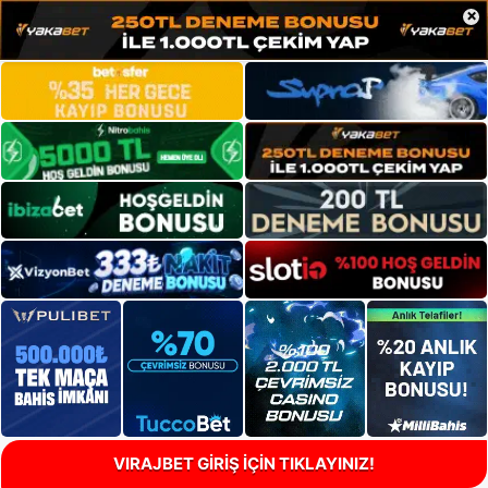
×
VIRAJBET GİRİŞ İÇİN TIKLAYINIZ!