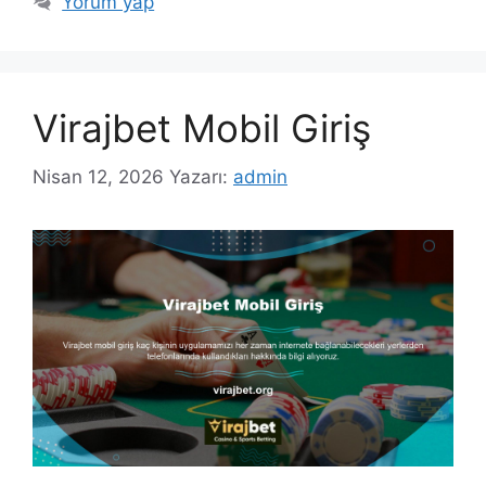
Yorum yap
Virajbet Mobil Giriş
Nisan 12, 2026
Yazarı:
admin