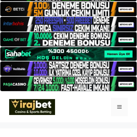
İçeriğe
atla
Menü