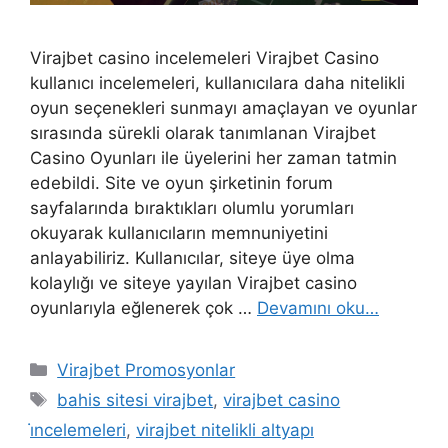
Virajbet casino incelemeleri Virajbet Casino
kullanıcı incelemeleri, kullanıcılara daha nitelikli
oyun seçenekleri sunmayı amaçlayan ve oyunlar
sırasında sürekli olarak tanımlanan Virajbet
Casino Oyunları ile üyelerini her zaman tatmin
edebildi. Site ve oyun şirketinin forum
sayfalarında bıraktıkları olumlu yorumları
okuyarak kullanıcıların memnuniyetini
anlayabiliriz. Kullanıcılar, siteye üye olma
kolaylığı ve siteye yayılan Virajbet casino
oyunlarıyla eğlenerek çok …
Devamını oku…
Kategoriler
Virajbet Promosyonlar
Etiketler
bahis sitesi virajbet
,
virajbet casino
i̇ncelemeleri
,
virajbet nitelikli altyapı