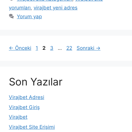
yorumları
,
virajbet yeni adres
Yorum yap
Sayfa
Sayfa
Sayfa
Sayfa
←
Önceki
1
2
3
…
22
Sonraki
→
Son Yazılar
Virajbet Adresi
Virajbet Giriş
Virajbet
Virajbet Site Erişimi