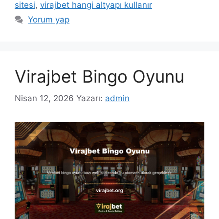
sitesi
,
virajbet hangi altyapı kullanır
Yorum yap
Virajbet Bingo Oyunu
Nisan 12, 2026
Yazarı:
admin