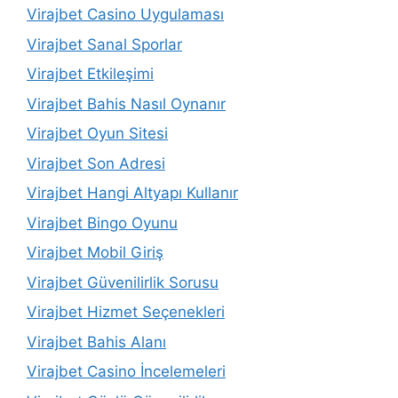
Virajbet Casino Uygulaması
Virajbet Sanal Sporlar
Virajbet Etkileşimi
Virajbet Bahis Nasıl Oynanır
Virajbet Oyun Sitesi
Virajbet Son Adresi
Virajbet Hangi Altyapı Kullanır
Virajbet Bingo Oyunu
Virajbet Mobil Giriş
Virajbet Güvenilirlik Sorusu
Virajbet Hizmet Seçenekleri
Virajbet Bahis Alanı
Virajbet Casino İncelemeleri