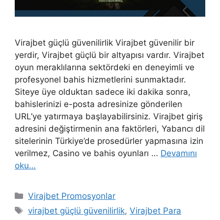
Virajbet güçlü güvenilirlik Virajbet güvenilir bir
yerdir, Virajbet güçlü bir altyapısı vardır. Virajbet
oyun meraklılarına sektördeki en deneyimli ve
profesyonel bahis hizmetlerini sunmaktadır.
Siteye üye olduktan sadece iki dakika sonra,
bahislerinizi e-posta adresinize gönderilen
URL’ye yatırmaya başlayabilirsiniz. Virajbet giriş
adresini değiştirmenin ana faktörleri, Yabancı dil
sitelerinin Türkiye’de prosedürler yapmasına izin
verilmez, Casino ve bahis oyunları …
Devamını
oku…
Kategoriler
Virajbet Promosyonlar
Etiketler
virajbet güçlü güvenilirlik
,
Virajbet Para