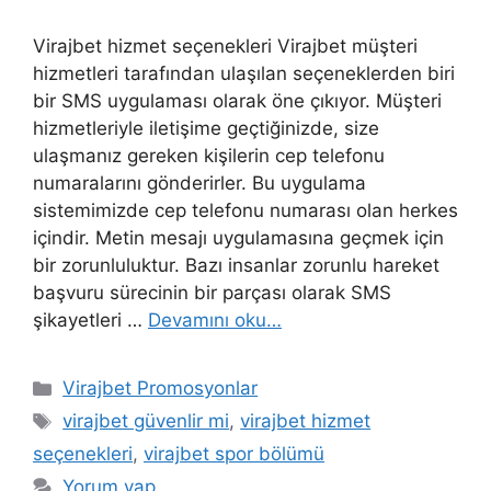
Virajbet hizmet seçenekleri Virajbet müşteri
hizmetleri tarafından ulaşılan seçeneklerden biri
bir SMS uygulaması olarak öne çıkıyor. Müşteri
hizmetleriyle iletişime geçtiğinizde, size
ulaşmanız gereken kişilerin cep telefonu
numaralarını gönderirler. Bu uygulama
sistemimizde cep telefonu numarası olan herkes
içindir. Metin mesajı uygulamasına geçmek için
bir zorunluluktur. Bazı insanlar zorunlu hareket
başvuru sürecinin bir parçası olarak SMS
şikayetleri …
Devamını oku…
Kategoriler
Virajbet Promosyonlar
Etiketler
virajbet güvenlir mi
,
virajbet hizmet
seçenekleri
,
virajbet spor bölümü
Yorum yap