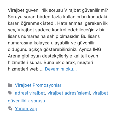
Virajbet güvenilirlik sorusu Virajbet güvenilir mi?
Soruyu soran birden fazla kullanıcı bu konudaki
kararı öğrenmek istedi. Hatırlanması gereken ilk
şey, Virajbet sadece kontrol edebileceğiniz bir
lisans numarasına sahip olmasıdır. Bu lisans
numarasına kolayca ulaşabilir ve güvenilir
olduğunu açıkça gösterebilirsiniz. Ayrıca IMG
Arena gibi oyun destekçileriyle kaliteli oyun
hizmetleri sunar. Buna ek olarak, müşteri
hizmetleri web …
Devamını oku…
Kategoriler
Virajbet Promosyonlar
Etiketler
adresi virajbet
,
virajbet adres i̇şlemi
,
virajbet
güvenilirlik sorusu
Yorum yap