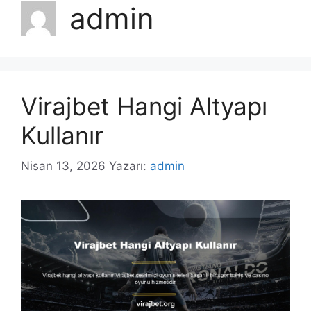
admin
Virajbet Hangi Altyapı
Kullanır
Nisan 13, 2026
Yazarı:
admin