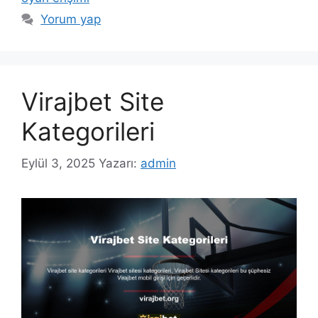
Yorum yap
Virajbet Site
Kategorileri
Eylül 3, 2025
Yazarı:
admin