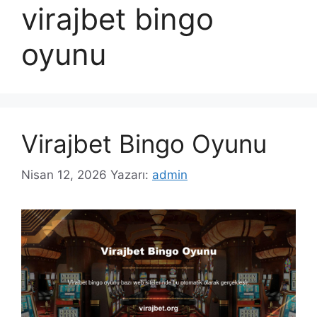
virajbet bingo
oyunu
Virajbet Bingo Oyunu
Nisan 12, 2026
Yazarı:
admin