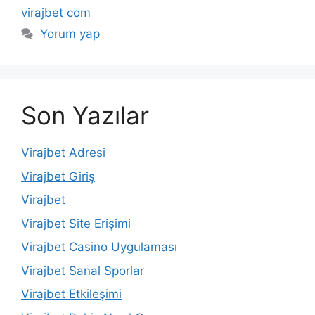
virajbet com
Yorum yap
Son Yazılar
Virajbet Adresi
Virajbet Giriş
Virajbet
Virajbet Site Erişimi
Virajbet Casino Uygulaması
Virajbet Sanal Sporlar
Virajbet Etkileşimi