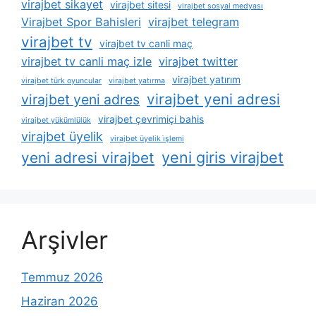
virajbet sikayet
virajbet sitesi
virajbet sosyal medyası
Virajbet Spor Bahisleri
virajbet telegram
virajbet tv
virajbet tv canli maç
virajbet tv canli maç izle
virajbet twitter
virajbet yatırım
virajbet türk oyuncular
virajbet yatırma
virajbet yeni adresi
virajbet yeni adres
virajbet çevrimiçi bahis
virajbet yükümlülük
virajbet üyelik
virajbet üyelik i̇şlemi
yeni giris virajbet
yeni adresi virajbet
Arşivler
Temmuz 2026
Haziran 2026