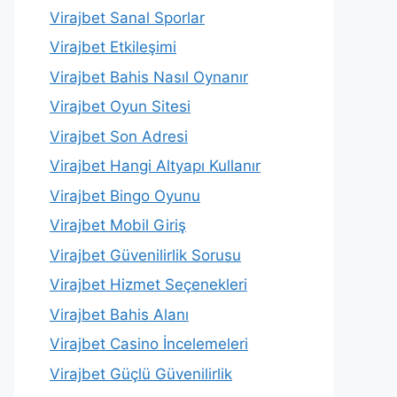
Virajbet Sanal Sporlar
Virajbet Etkileşimi
Virajbet Bahis Nasıl Oynanır
Virajbet Oyun Sitesi
Virajbet Son Adresi
Virajbet Hangi Altyapı Kullanır
Virajbet Bingo Oyunu
Virajbet Mobil Giriş
Virajbet Güvenilirlik Sorusu
Virajbet Hizmet Seçenekleri
Virajbet Bahis Alanı
Virajbet Casino İncelemeleri
Virajbet Güçlü Güvenilirlik