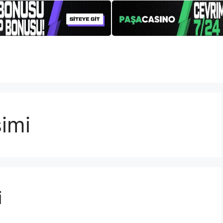
şimi
i