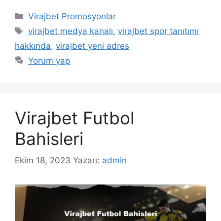
Kategoriler
Virajbet Promosyonlar
Etiketler
virajbet medya kanalı
,
virajbet spor tanıtımı
hakkında
,
virajbet yeni adres
Yorum yap
Virajbet Futbol
Bahisleri
Ekim 18, 2023
Yazarı:
admin