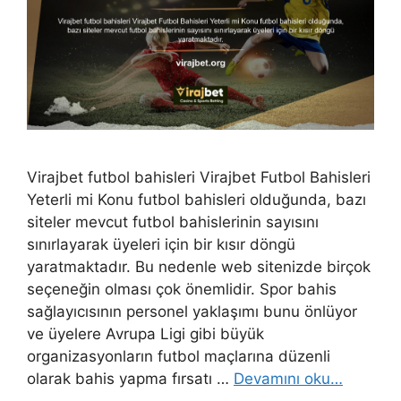
Virajbet futbol bahisleri Virajbet Futbol Bahisleri
Yeterli mi Konu futbol bahisleri olduğunda, bazı
siteler mevcut futbol bahislerinin sayısını
sınırlayarak üyeleri için bir kısır döngü
yaratmaktadır. Bu nedenle web sitenizde birçok
seçeneğin olması çok önemlidir. Spor bahis
sağlayıcısının personel yaklaşımı bunu önlüyor
ve üyelere Avrupa Ligi gibi büyük
organizasyonların futbol maçlarına düzenli
olarak bahis yapma fırsatı …
Devamını oku…