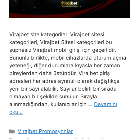
Virajbet site kategorileri Virajbet sitesi
kategorileri, Virajbet Sitesi kategorileri bu
şüphesiz Virajbet mobil girişi için geçerlidir.
Bununla birlikte, mobil cihazlarda oturum açma
yeteneği, diğer durumlara kıyasla her zaman
bireylerden daha üstündür. Virajbet giriş
adresleri her adres ayrıntılı olarak değiştikçe
yeni bir sayı alabilir. Sayılar belirli bir sırada
olmayan bir şekilde sunulur. Sırayla
alınmadığından, kullanıcılar için …
Devamını
oku…
Kategoriler
Virajbet Promosyonlar