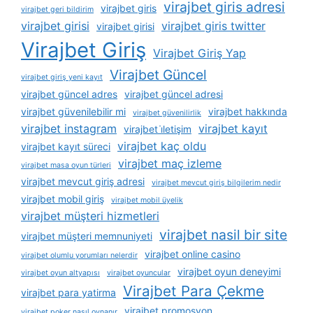
virajbet giris adresi
virajbet giris
virajbet geri bildirim
virajbet girisi
virajbet giris twitter
virajbet girisi
Virajbet Giriş
Virajbet Giriş Yap
Virajbet Güncel
virajbet giriş yeni kayıt
virajbet güncel adres
virajbet güncel adresi
virajbet güvenilebilir mi
virajbet hakkında
virajbet güvenilirlik
virajbet instagram
virajbet kayıt
virajbet i̇letişim
virajbet kaç oldu
virajbet kayıt süreci
virajbet maç izleme
virajbet masa oyun türleri
virajbet mevcut giriş adresi
virajbet mevcut giriş bilgilerim nedir
virajbet mobil giriş
virajbet mobil üyelik
virajbet müşteri hizmetleri
virajbet nasil bir site
virajbet müşteri memnuniyeti
virajbet online casino
virajbet olumlu yorumları nelerdir
virajbet oyun deneyimi
virajbet oyun altyapısı
virajbet oyuncular
Virajbet Para Çekme
virajbet para yatirma
virajbet promosyon
virajbet poker nasıl oynanır