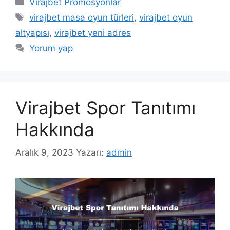
Kategoriler
Virajbet Promosyonlar
Etiketler
virajbet masa oyun türleri
,
virajbet oyun
altyapısı
,
virajbet yeni adres
Yorum yap
Virajbet Spor Tanıtımı
Hakkında
Aralık 9, 2023
Yazarı:
admin