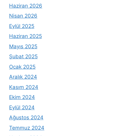
Haziran 2026
Nisan 2026
Eylül 2025
Haziran 2025
Mayıs 2025
Şubat 2025
Ocak 2025
Aralık 2024
Kasım 2024
Ekim 2024
Eylül 2024
Ağustos 2024
Temmuz 2024