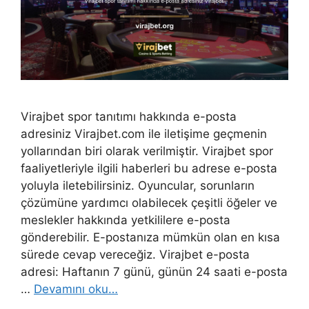
Virajbet spor tanıtımı hakkında e-posta
adresiniz Virajbet.com ile iletişime geçmenin
yollarından biri olarak verilmiştir. Virajbet spor
faaliyetleriyle ilgili haberleri bu adrese e-posta
yoluyla iletebilirsiniz. Oyuncular, sorunların
çözümüne yardımcı olabilecek çeşitli öğeler ve
meslekler hakkında yetkililere e-posta
gönderebilir. E-postanıza mümkün olan en kısa
sürede cevap vereceğiz. Virajbet e-posta
adresi: Haftanın 7 günü, günün 24 saati e-posta
…
Devamını oku…