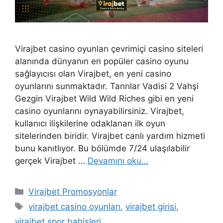
Virajbet casino oyunları çevrimiçi casino siteleri
alanında dünyanın en popüler casino oyunu
sağlayıcısı olan Virajbet, en yeni casino
oyunlarını sunmaktadır. Tanrılar Vadisi 2 Vahşi
Gezgin Virajbet Wild Wild Riches gibi en yeni
casino oyunlarını oynayabilirsiniz. Virajbet,
kullanıcı ilişkilerine odaklanan ilk oyun
sitelerinden biridir. Virajbet canlı yardım hizmeti
bunu kanıtlıyor. Bu bölümde 7/24 ulaşılabilir
gerçek Virajbet …
Devamını oku…
Kategoriler
Virajbet Promosyonlar
Etiketler
virajbet casino oyunları
,
virajbet girisi
,
virajbet spor bahisleri