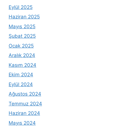
Eylül 2025
Haziran 2025
Mayıs 2025
Şubat 2025
Ocak 2025
Aralık 2024
Kasım 2024
Ekim 2024
Eylül 2024
Ağustos 2024
Temmuz 2024
Haziran 2024
Mayıs 2024