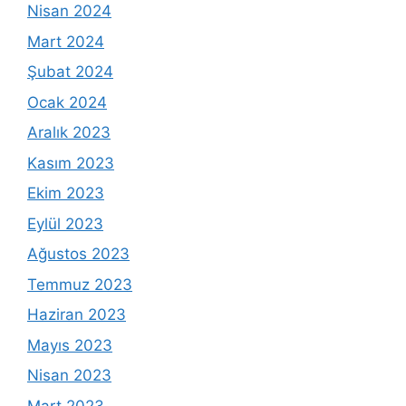
Nisan 2024
Mart 2024
Şubat 2024
Ocak 2024
Aralık 2023
Kasım 2023
Ekim 2023
Eylül 2023
Ağustos 2023
Temmuz 2023
Haziran 2023
Mayıs 2023
Nisan 2023
Mart 2023