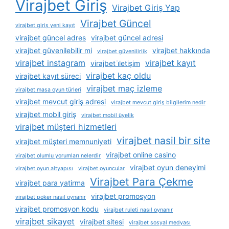
Virajbet Giriş
Virajbet Giriş Yap
Virajbet Güncel
virajbet giriş yeni kayıt
virajbet güncel adres
virajbet güncel adresi
virajbet güvenilebilir mi
virajbet hakkında
virajbet güvenilirlik
virajbet instagram
virajbet kayıt
virajbet i̇letişim
virajbet kaç oldu
virajbet kayıt süreci
virajbet maç izleme
virajbet masa oyun türleri
virajbet mevcut giriş adresi
virajbet mevcut giriş bilgilerim nedir
virajbet mobil giriş
virajbet mobil üyelik
virajbet müşteri hizmetleri
virajbet nasil bir site
virajbet müşteri memnuniyeti
virajbet online casino
virajbet olumlu yorumları nelerdir
virajbet oyun deneyimi
virajbet oyun altyapısı
virajbet oyuncular
Virajbet Para Çekme
virajbet para yatirma
virajbet promosyon
virajbet poker nasıl oynanır
virajbet promosyon kodu
virajbet ruleti nasıl oynanır
virajbet sikayet
virajbet sitesi
virajbet sosyal medyası