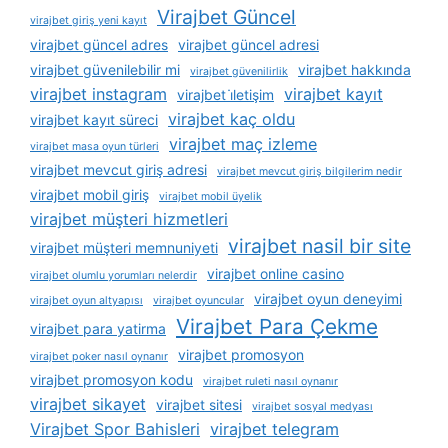
Virajbet Güncel
virajbet giriş yeni kayıt
virajbet güncel adres
virajbet güncel adresi
virajbet güvenilebilir mi
virajbet hakkında
virajbet güvenilirlik
virajbet instagram
virajbet kayıt
virajbet i̇letişim
virajbet kaç oldu
virajbet kayıt süreci
virajbet maç izleme
virajbet masa oyun türleri
virajbet mevcut giriş adresi
virajbet mevcut giriş bilgilerim nedir
virajbet mobil giriş
virajbet mobil üyelik
virajbet müşteri hizmetleri
virajbet nasil bir site
virajbet müşteri memnuniyeti
virajbet online casino
virajbet olumlu yorumları nelerdir
virajbet oyun deneyimi
virajbet oyun altyapısı
virajbet oyuncular
Virajbet Para Çekme
virajbet para yatirma
virajbet promosyon
virajbet poker nasıl oynanır
virajbet promosyon kodu
virajbet ruleti nasıl oynanır
virajbet sikayet
virajbet sitesi
virajbet sosyal medyası
Virajbet Spor Bahisleri
virajbet telegram