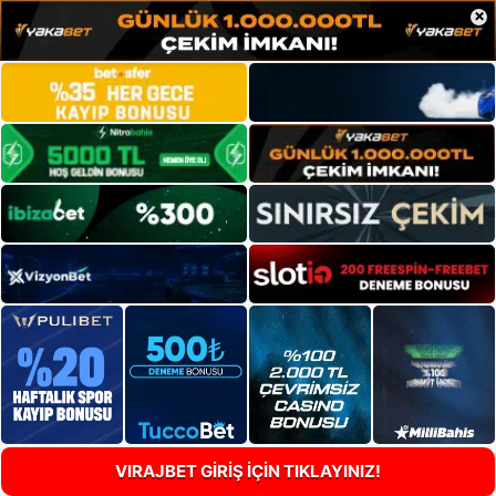
×
VIRAJBET GİRİŞ İÇİN TIKLAYINIZ!