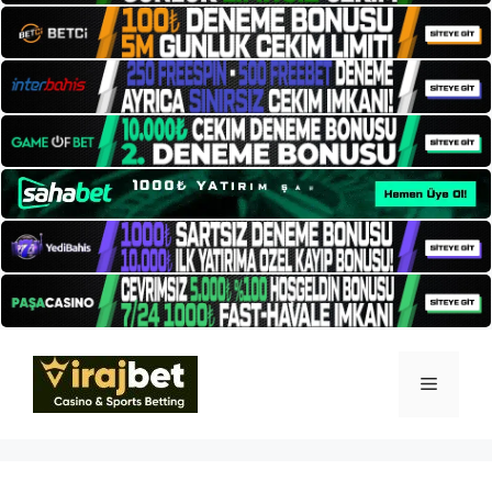
İçeriğe
atla
Menü