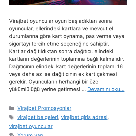
Virajbet oyuncular oyun başladıktan sonra
oyuncular, ellerindeki kartlara ve mevcut el
durumlarına göre kart oynama, pas verme veya
sigortayı tercih etme seçeneğine sahiptir.
Kartlar dağıtıldıktan sonra dağıtıcı, elindeki
kartların değerlerinin toplamına bağlı kalmalıdır.
Dağıtıcının elindeki kart değerlerinin toplamı 16
veya daha az ise dağıtıcının ek kart çekmesi
gerekir. Oyuncuların herhangi bir özel
yükümlülüğü yerine getirmesi …
Devamını oku…
Kategoriler
Virajbet Promosyonlar
Etiketler
virajbet belgeleri
,
virajbet giris adresi
,
virajbet oyuncular
Yorum yap