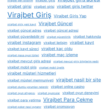
virajbet giris
virajbet geri bildirim
virajbet girisi
virajbet giris twitter
virajbet girisi
Virajbet Giriş
Virajbet Giriş Yap
Virajbet Güncel
virajbet giriş yeni kayıt
virajbet güncel adres
virajbet güncel adresi
virajbet güvenilebilir mi
virajbet hakkında
virajbet güvenilirlik
virajbet instagram
virajbet kayıt
virajbet i̇letişim
virajbet kaç oldu
virajbet kayıt süreci
virajbet maç izleme
virajbet masa oyun türleri
virajbet mevcut giriş adresi
virajbet mevcut giriş bilgilerim nedir
virajbet mobil giriş
virajbet mobil üyelik
virajbet müşteri hizmetleri
virajbet nasil bir site
virajbet müşteri memnuniyeti
virajbet online casino
virajbet olumlu yorumları nelerdir
virajbet oyun deneyimi
virajbet oyun altyapısı
virajbet oyuncular
Virajbet Para Çekme
virajbet para yatirma
virajbet promosyon
virajbet poker nasıl oynanır