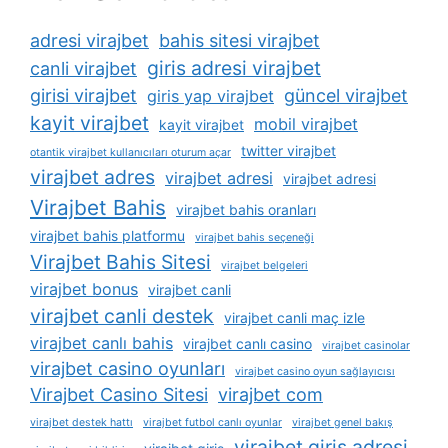
adresi virajbet
bahis sitesi virajbet
giris adresi virajbet
canli virajbet
girisi virajbet
güncel virajbet
giris yap virajbet
kayit virajbet
mobil virajbet
kayit virajbet
twitter virajbet
otantik virajbet kullanıcıları oturum açar
virajbet adres
virajbet adresi
virajbet adresi
Virajbet Bahis
virajbet bahis oranları
virajbet bahis platformu
virajbet bahis seçeneği
Virajbet Bahis Sitesi
virajbet belgeleri
virajbet bonus
virajbet canli
virajbet canli destek
virajbet canli maç izle
virajbet canlı bahis
virajbet canlı casino
virajbet casinolar
virajbet casino oyunları
virajbet casino oyun sağlayıcısı
Virajbet Casino Sitesi
virajbet com
virajbet destek hattı
virajbet futbol canlı oyunlar
virajbet genel bakış
virajbet giris adresi