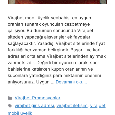
Virajbet mobil üyelik seobahis, en uygun
oranları sunarak oyuncuları cezbetmeye
çalışıyor. Bu durumun sonucunda Virajbet
siteden yapacağı alışverişler ek faydalar
sağlayacaktır. Yasadışı Virajbet sitelerinde fiyat
farklılığı her zaman belirgindir. Başarılı ve karlı
adresleri ortalama Virajbet sitelerinden ayırmak
zahmetsizdir. Değerli bir oyuncu olarak, spor
bahislerine katılırken kupon oranlarının ve
kuponlara yatırdığınız para miktarının önemini
anlıyorsunuz. Uygun …
Devamını oku…
Kategoriler
Virajbet Promosyonlar
Etiketler
virajbet giris adresi
,
virajbet i̇letişim
,
virajbet
mobil üyelik