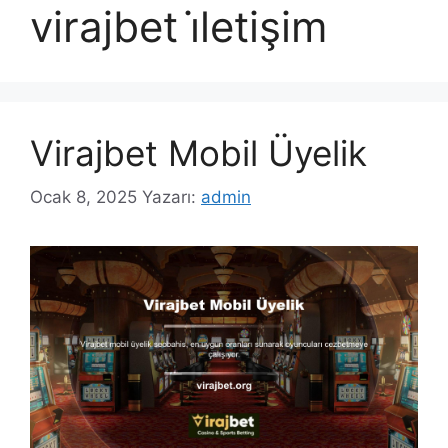
virajbet i̇letişim
Virajbet Mobil Üyelik
Ocak 8, 2025
Yazarı:
admin