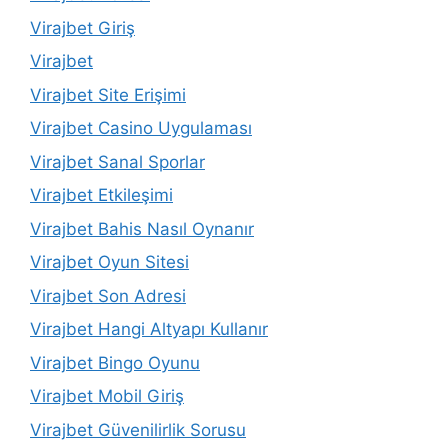
Virajbet Giriş
Virajbet
Virajbet Site Erişimi
Virajbet Casino Uygulaması
Virajbet Sanal Sporlar
Virajbet Etkileşimi
Virajbet Bahis Nasıl Oynanır
Virajbet Oyun Sitesi
Virajbet Son Adresi
Virajbet Hangi Altyapı Kullanır
Virajbet Bingo Oyunu
Virajbet Mobil Giriş
Virajbet Güvenilirlik Sorusu