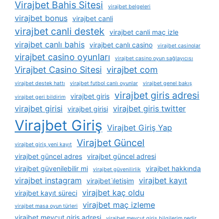
Virajbet Bahis Sitesi
virajbet belgeleri
virajbet bonus
virajbet canli
virajbet canli destek
virajbet canli maç izle
virajbet canlı bahis
virajbet canlı casino
virajbet casinolar
virajbet casino oyunları
virajbet casino oyun sağlayıcısı
Virajbet Casino Sitesi
virajbet com
virajbet destek hattı
virajbet futbol canlı oyunlar
virajbet genel bakış
virajbet giris adresi
virajbet giris
virajbet geri bildirim
virajbet girisi
virajbet giris twitter
virajbet girisi
Virajbet Giriş
Virajbet Giriş Yap
Virajbet Güncel
virajbet giriş yeni kayıt
virajbet güncel adres
virajbet güncel adresi
virajbet güvenilebilir mi
virajbet hakkında
virajbet güvenilirlik
virajbet instagram
virajbet kayıt
virajbet i̇letişim
virajbet kaç oldu
virajbet kayıt süreci
virajbet maç izleme
virajbet masa oyun türleri
virajbet mevcut giriş adresi
virajbet mevcut giriş bilgilerim nedir