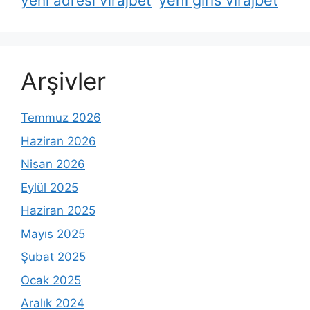
yeni giris virajbet
yeni adresi virajbet
Arşivler
Temmuz 2026
Haziran 2026
Nisan 2026
Eylül 2025
Haziran 2025
Mayıs 2025
Şubat 2025
Ocak 2025
Aralık 2024