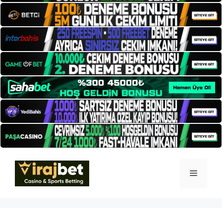
İçeriğe
atla
Menü