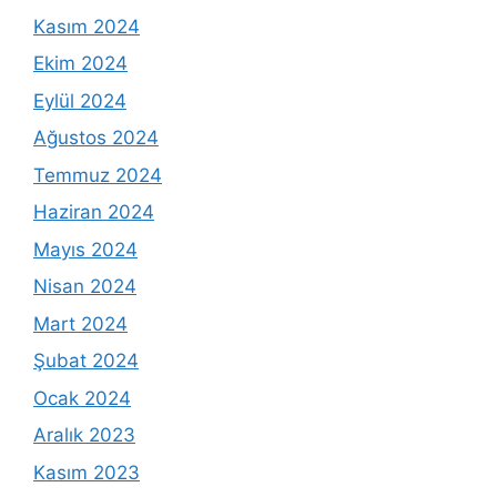
Kasım 2024
Ekim 2024
Eylül 2024
Ağustos 2024
Temmuz 2024
Haziran 2024
Mayıs 2024
Nisan 2024
Mart 2024
Şubat 2024
Ocak 2024
Aralık 2023
Kasım 2023