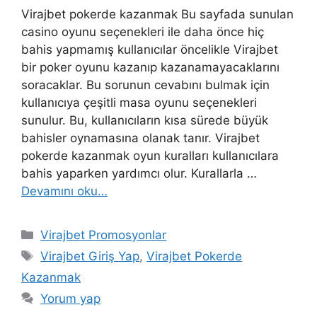
Virajbet pokerde kazanmak Bu sayfada sunulan
casino oyunu seçenekleri ile daha önce hiç
bahis yapmamış kullanıcılar öncelikle Virajbet
bir poker oyunu kazanıp kazanamayacaklarını
soracaklar. Bu sorunun cevabını bulmak için
kullanıcıya çeşitli masa oyunu seçenekleri
sunulur. Bu, kullanıcıların kısa sürede büyük
bahisler oynamasına olanak tanır. Virajbet
pokerde kazanmak oyun kuralları kullanıcılara
bahis yaparken yardımcı olur. Kurallarla …
Devamını oku…
Kategoriler
Virajbet Promosyonlar
Etiketler
Virajbet Giriş Yap
,
Virajbet Pokerde
Kazanmak
Yorum yap