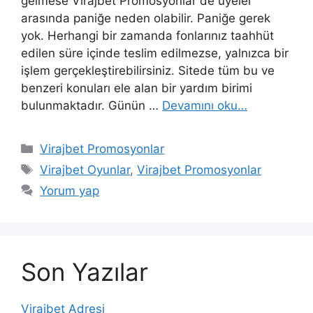
gelmese Virajbet Promosyonlar de üyeler
arasında paniğe neden olabilir. Paniğe gerek
yok. Herhangi bir zamanda fonlarınız taahhüt
edilen süre içinde teslim edilmezse, yalnızca bir
işlem gerçekleştirebilirsiniz. Sitede tüm bu ve
benzeri konuları ele alan bir yardım birimi
bulunmaktadır. Günün …
Devamını oku…
Kategoriler
Virajbet Promosyonlar
Etiketler
Virajbet Oyunlar
,
Virajbet Promosyonlar
Yorum yap
Son Yazılar
Virajbet Adresi