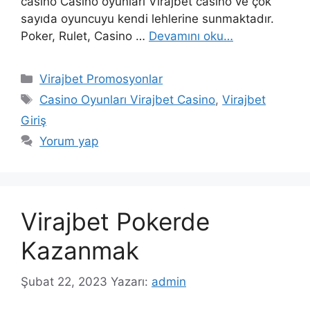
casino Casino oyunları Virajbet casino ve çok
sayıda oyuncuyu kendi lehlerine sunmaktadır.
Poker, Rulet, Casino …
Devamını oku…
Kategoriler
Virajbet Promosyonlar
Etiketler
Casino Oyunları Virajbet Casino
,
Virajbet
Giriş
Yorum yap
Virajbet Pokerde
Kazanmak
Şubat 22, 2023
Yazarı:
admin