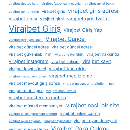
virajbet destek hattı
virajbet futbol canlı oyunlar
virajbet genel bakış
virajbet giris adresi
virajbet giris
virajbet geri bildirim
virajbet girisi
virajbet giris twitter
virajbet girisi
Virajbet Giriş
Virajbet Giriş Yap
Virajbet Güncel
virajbet giriş yeni kayıt
virajbet güncel adres
virajbet güncel adresi
virajbet güvenilebilir mi
virajbet hakkında
virajbet güvenilirlik
virajbet instagram
virajbet kayıt
virajbet i̇letişim
virajbet kaç oldu
virajbet kayıt süreci
virajbet maç izleme
virajbet masa oyun türleri
virajbet mevcut giriş adresi
virajbet mevcut giriş bilgilerim nedir
virajbet mobil giriş
virajbet mobil üyelik
virajbet müşteri hizmetleri
virajbet nasil bir site
virajbet müşteri memnuniyeti
virajbet online casino
virajbet olumlu yorumları nelerdir
virajbet oyun deneyimi
virajbet oyun altyapısı
virajbet oyuncular
Virajbet Para Çekme
virajbet para yatirma