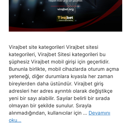
Virajbet site kategorileri Virajbet sitesi
kategorileri, Virajbet Sitesi kategorileri bu
şüphesiz Virajbet mobil girişi için geçerlidir.
Bununla birlikte, mobil cihazlarda oturum açma
yeteneği, diğer durumlara kıyasla her zaman
bireylerden daha üstündür. Virajbet giriş
adresleri her adres ayrıntılı olarak değiştikçe
yeni bir sayı alabilir. Sayılar belirli bir sırada
olmayan bir şekilde sunulur. Sırayla
alınmadığından, kullanıcılar için …
Devamını
oku…