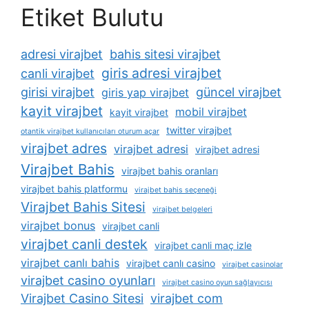
Etiket Bulutu
adresi virajbet
bahis sitesi virajbet
giris adresi virajbet
canli virajbet
girisi virajbet
güncel virajbet
giris yap virajbet
kayit virajbet
mobil virajbet
kayit virajbet
twitter virajbet
otantik virajbet kullanıcıları oturum açar
virajbet adres
virajbet adresi
virajbet adresi
Virajbet Bahis
virajbet bahis oranları
virajbet bahis platformu
virajbet bahis seçeneği
Virajbet Bahis Sitesi
virajbet belgeleri
virajbet bonus
virajbet canli
virajbet canli destek
virajbet canli maç izle
virajbet canlı bahis
virajbet canlı casino
virajbet casinolar
virajbet casino oyunları
virajbet casino oyun sağlayıcısı
Virajbet Casino Sitesi
virajbet com