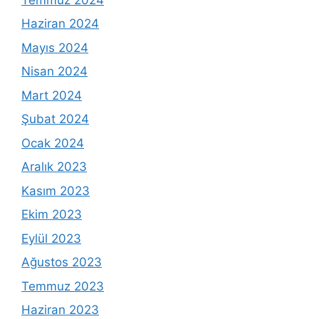
Haziran 2024
Mayıs 2024
Nisan 2024
Mart 2024
Şubat 2024
Ocak 2024
Aralık 2023
Kasım 2023
Ekim 2023
Eylül 2023
Ağustos 2023
Temmuz 2023
Haziran 2023