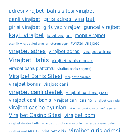
adresi virajbet
bahis sitesi virajbet
giris adresi virajbet
canli virajbet
girisi virajbet
güncel virajbet
giris yap virajbet
kayit virajbet
mobil virajbet
kayit virajbet
twitter virajbet
otantik virajbet kullanıcıları oturum açar
virajbet adres
virajbet adresi
virajbet adresi
Virajbet Bahis
virajbet bahis oranları
virajbet bahis platformu
virajbet bahis seçeneği
Virajbet Bahis Sitesi
virajbet belgeleri
virajbet bonus
virajbet canli
virajbet canli destek
virajbet canli maç izle
virajbet canlı bahis
virajbet canlı casino
virajbet casinolar
virajbet casino oyunları
virajbet casino oyun sağlayıcısı
Virajbet Casino Sitesi
virajbet com
virajbet destek hattı
virajbet futbol canlı oyunlar
virajbet genel bakış
virajbet giris adresi
virajbet giris
virajbet geri bildirim