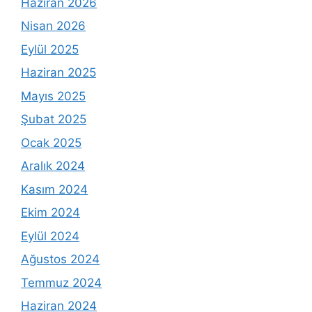
Haziran 2026
Nisan 2026
Eylül 2025
Haziran 2025
Mayıs 2025
Şubat 2025
Ocak 2025
Aralık 2024
Kasım 2024
Ekim 2024
Eylül 2024
Ağustos 2024
Temmuz 2024
Haziran 2024