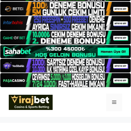
İçeriğe
atla
Menü