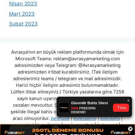
Nisan 2023
Mart 2023
Şubat 2023
Avrasya'nın en büyük reklam platformunda olmak için
Microsoft Teams:
reklam@avrasyamarketing.com
adresimizden veya Telegram: @Avrasyamarketing
adresimizden irtibat kurabilirsiniz. (Tek iletişim
adreslerimiz teams / telegram ve mail adresimizdir.
Harici hiçbir iletişim adresimiz bulunmamaktadır.
Lütfen itibar etmeyiniz.) Türkiye yasalarına göre 7258
sayılı kanun uyarınca yasa dışı bahis oynamanın
cezaları mevcuttur. Şu an bulunduğunuz site hiç bir
şekilde illegal bahis oyunları oynatmıyor ve oynamaya
aracı olmuyordur.
betmüze
|
kulecasino
|
kokobets
|
asprobet
|
hayalbahis
|
rocksroyalbet
|
betsound
|
×
casinosezar