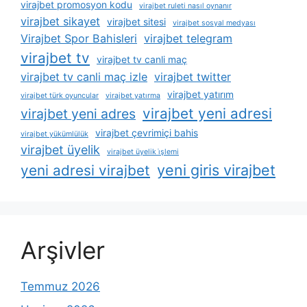
virajbet promosyon kodu
virajbet ruleti nasıl oynanır
virajbet sikayet
virajbet sitesi
virajbet sosyal medyası
Virajbet Spor Bahisleri
virajbet telegram
virajbet tv
virajbet tv canli maç
virajbet tv canli maç izle
virajbet twitter
virajbet yatırım
virajbet türk oyuncular
virajbet yatırma
virajbet yeni adresi
virajbet yeni adres
virajbet çevrimiçi bahis
virajbet yükümlülük
virajbet üyelik
virajbet üyelik i̇şlemi
yeni giris virajbet
yeni adresi virajbet
Arşivler
Temmuz 2026