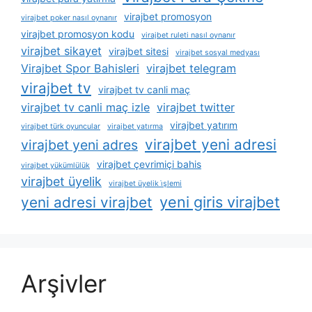
virajbet promosyon
virajbet poker nasıl oynanır
virajbet promosyon kodu
virajbet ruleti nasıl oynanır
virajbet sikayet
virajbet sitesi
virajbet sosyal medyası
Virajbet Spor Bahisleri
virajbet telegram
virajbet tv
virajbet tv canli maç
virajbet tv canli maç izle
virajbet twitter
virajbet yatırım
virajbet türk oyuncular
virajbet yatırma
virajbet yeni adresi
virajbet yeni adres
virajbet çevrimiçi bahis
virajbet yükümlülük
virajbet üyelik
virajbet üyelik i̇şlemi
yeni giris virajbet
yeni adresi virajbet
Arşivler