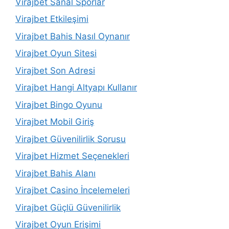
Virajbet Sanal Sporlar
Virajbet Etkileşimi
Virajbet Bahis Nasıl Oynanır
Virajbet Oyun Sitesi
Virajbet Son Adresi
Virajbet Hangi Altyapı Kullanır
Virajbet Bingo Oyunu
Virajbet Mobil Giriş
Virajbet Güvenilirlik Sorusu
Virajbet Hizmet Seçenekleri
Virajbet Bahis Alanı
Virajbet Casino İncelemeleri
Virajbet Güçlü Güvenilirlik
Virajbet Oyun Erişimi