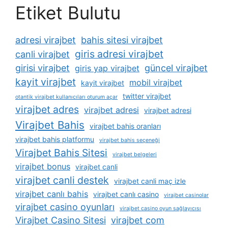
Etiket Bulutu
adresi virajbet
bahis sitesi virajbet
giris adresi virajbet
canli virajbet
girisi virajbet
güncel virajbet
giris yap virajbet
kayit virajbet
mobil virajbet
kayit virajbet
twitter virajbet
otantik virajbet kullanıcıları oturum açar
virajbet adres
virajbet adresi
virajbet adresi
Virajbet Bahis
virajbet bahis oranları
virajbet bahis platformu
virajbet bahis seçeneği
Virajbet Bahis Sitesi
virajbet belgeleri
virajbet bonus
virajbet canli
virajbet canli destek
virajbet canli maç izle
virajbet canlı bahis
virajbet canlı casino
virajbet casinolar
virajbet casino oyunları
virajbet casino oyun sağlayıcısı
Virajbet Casino Sitesi
virajbet com