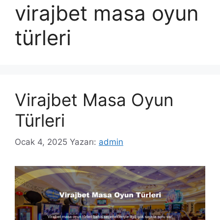
virajbet masa oyun
türleri
Virajbet Masa Oyun
Türleri
Ocak 4, 2025
Yazarı:
admin