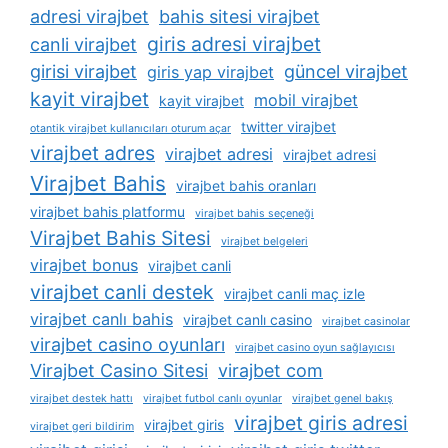
adresi virajbet
bahis sitesi virajbet
giris adresi virajbet
canli virajbet
girisi virajbet
güncel virajbet
giris yap virajbet
kayit virajbet
mobil virajbet
kayit virajbet
twitter virajbet
otantik virajbet kullanıcıları oturum açar
virajbet adres
virajbet adresi
virajbet adresi
Virajbet Bahis
virajbet bahis oranları
virajbet bahis platformu
virajbet bahis seçeneği
Virajbet Bahis Sitesi
virajbet belgeleri
virajbet bonus
virajbet canli
virajbet canli destek
virajbet canli maç izle
virajbet canlı bahis
virajbet canlı casino
virajbet casinolar
virajbet casino oyunları
virajbet casino oyun sağlayıcısı
Virajbet Casino Sitesi
virajbet com
virajbet destek hattı
virajbet futbol canlı oyunlar
virajbet genel bakış
virajbet giris adresi
virajbet giris
virajbet geri bildirim