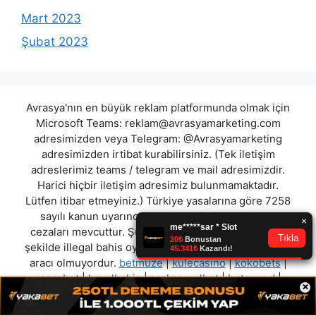
Mart 2023
Şubat 2023
Avrasya'nın en büyük reklam platformunda olmak için
Microsoft Teams:
reklam@avrasyamarketing.com
adresimizden veya Telegram: @Avrasyamarketing
adresimizden irtibat kurabilirsiniz. (Tek iletişim
adreslerimiz teams / telegram ve mail adresimizdir.
Harici hiçbir iletişim adresimiz bulunmamaktadır.
Lütfen itibar etmeyiniz.) Türkiye yasalarına göre 7258
sayılı kanun uyarınca yasa dışı bahis oynamanın
cezaları mevcuttur. Şu an bulunduğunuz site hiç bir
şekilde illegal bahis oyunları oynatmıyor ve oynamaya
aracı olmuyordur.
betmüze
|
kulecasino
|
kokobets
|
asprobet
|
hayalbahis
|
rocksroyalbet
|
betsound
|
×
casinosezar