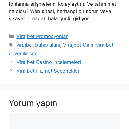
fonlarına erişmelerini kolaylaştırır. Ve tahmin et
ne oldu? Web sitesi, herhangi bir sorun veya
şikayet olmadan hala güçlü gidiyor.
Kategoriler
Virajbet Promosyonlar
Etiketler
virajbet bahis alanı
,
Virajbet Giriş
,
virajbet
güvenilir site
Virajbet Casino İncelemeleri
Virajbet Hizmet Seçenekleri
Yorum yapın
Yorum