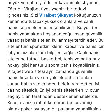
büyük ve daha iyi ödüller kazanmak istiyorlar.
Eğer bir Virajbet üyesiyseniz, bir tedavi
içindesiniz! Sizi
Virajbet Şikayet
koltuğunuzun
kenarında tutacak yüksek oranlara ve canlı
bahis seçeneklerine erişebilirsiniz. Bu yüzden
bahis yapmaktan hoşlanan çoğu insan güvenilir
yasadışı bahis siteleri kullanmayı tercih eder. Bu
siteler tüm spor etkinliklerini kapsar ve bahis için
ihtiyacınız olan tüm bilgileri sağlar. Canlı bahis
sitelerine futbol, basketbol, tenis ve hatta buz
hokeyi gibi her türlü spora bahis koyabilirsiniz.
Virajbet web sitesi aynı zamanda güvenilir
bahis fırsatları ve en yüksek bahis oranları
sunan bahis sitelerinden biridir. Virajbet en iyi
casino sitesidir, En iyi bahis siteleri en iyi oyun
sağlayıcıları tarafından desteklenen sitelerdir.
Kendi evinizin rahat konforundan çevrimiçi
olarak poker oynayan bir patlama yapabilirsiniz.