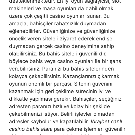
desteklenmektedir. En iyi oyun sağlayıcısı, slot
makineleri ve masa oyunları da dahil olmak
üzere çok çeşitli casino oyunları sunar. Bu
amaçla, bahisçiler rahatsızlık duymadan
eğlenebilirler. Güvenliğinize ve güvenliğinize
öncelik veren siteleri ziyaret ederek endişe
duymadan gerçek casino deneyimine sahip
olabilirsiniz. Bu bahis siteleri güvenilirdir,
böylece bahis veya casino oyunları ile bir şans
verebilirsiniz. Paranızı bu bahis sitelerinden
kolayca çekebilirsiniz. Kazançlarınızı çıkarmak
oyunun önemli bir parçası. Sitenin güvenini
kazanmak için geri çekilme sürecinin iyi ve
dikkatle yapılması gerekir. Bahisçiler, seçtiğiniz
adresten paranızı hızlı ve kolay bir şekilde
çekebilmenizi istiyor. Belirli işlevler olmadan
adresler kaybolur ve kapatılabilir.
Virajbet canlı
casino bahis alanı
para çekme işlemleri güvenilir