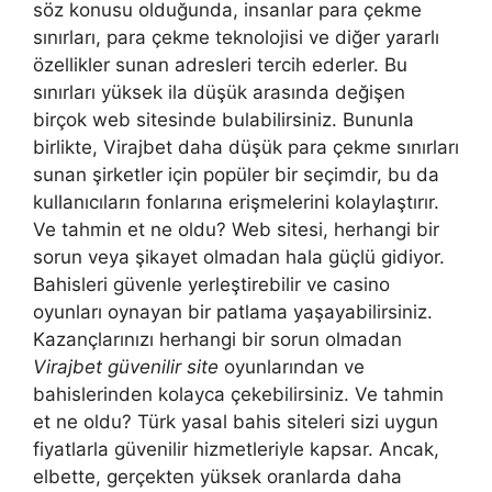
söz konusu olduğunda, insanlar para çekme
sınırları, para çekme teknolojisi ve diğer yararlı
özellikler sunan adresleri tercih ederler. Bu
sınırları yüksek ila düşük arasında değişen
birçok web sitesinde bulabilirsiniz. Bununla
birlikte, Virajbet daha düşük para çekme sınırları
sunan şirketler için popüler bir seçimdir, bu da
kullanıcıların fonlarına erişmelerini kolaylaştırır.
Ve tahmin et ne oldu? Web sitesi, herhangi bir
sorun veya şikayet olmadan hala güçlü gidiyor.
Bahisleri güvenle yerleştirebilir ve casino
oyunları oynayan bir patlama yaşayabilirsiniz.
Kazançlarınızı herhangi bir sorun olmadan
Virajbet güvenilir site
oyunlarından ve
bahislerinden kolayca çekebilirsiniz. Ve tahmin
et ne oldu? Türk yasal bahis siteleri sizi uygun
fiyatlarla güvenilir hizmetleriyle kapsar. Ancak,
elbette, gerçekten yüksek oranlarda daha