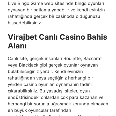
Live Bingo Game web sitesinde bingo oyunları
oynayan bir patlama yapabilir ve kendi evinizin
rahatlığında gerçek bir casinoda olduğunuzu
hissedebilirsiniz.
Virajbet Canlı Casino Bahis
Alanı
Canlı site, gerçek insanları Roulette, Baccarat
veya Blackjack gibi gerçek oyunlar oynayan
bulabileceğiniz yerdir. Kendi evinizin
rahatlığından veya seçtiğiniz herhangi bir
yerden casino oyunları oynamanın tadını
çıkarabilirsiniz. Bu yasadışı siteler, oyun
endüstrisindeki onlardan çok para kazanan ve
herhangi bir sorunla uğraşmak zorunda olmayan
en büyük oyuncular tarafından