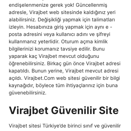
endişelenmenize gerek yok! Güncellenmiş
adresle, Virajbet web sitesinde kaldığınız yeri
alabilirsiniz. Değişikliği yapmak için talimatları
izleyin. Hesabınıza giriş yapmak için aynı e -
posta adresini veya kullanıcı adını ve şifreyi
kullanmanız yeterlidir. Oturum açma kimlik
bilgilerinizi korumanız tavsiye edilir. Bunu
yaparak kaç Virajbet mevcut olduğunu
öğrenebilirsiniz. Birkaç gün önce Virajbet adresi
kapatıldı. Bunun yerine, Virajbet mevcut adresi
açıldı. Virajbet.Com web sitesi güvenilir bir bilgi
kaynağıdır, böylece tüm ihtiyaçlarınız için buna
güvenebilirsiniz.
Virajbet Güvenilir Site
Virajbet sitesi Türkiye’de birinci sınıf ve güvenilir