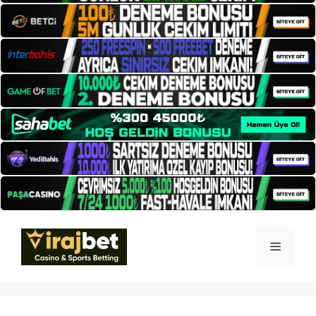
İçeriğe
atla
Menü