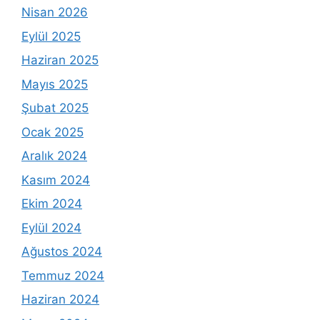
Nisan 2026
Eylül 2025
Haziran 2025
Mayıs 2025
Şubat 2025
Ocak 2025
Aralık 2024
Kasım 2024
Ekim 2024
Eylül 2024
Ağustos 2024
Temmuz 2024
Haziran 2024