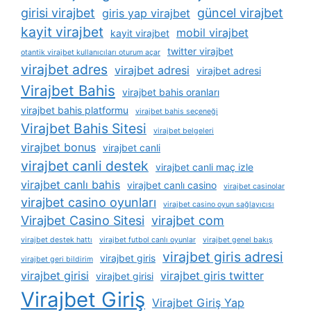
girisi virajbet
güncel virajbet
giris yap virajbet
kayit virajbet
mobil virajbet
kayit virajbet
twitter virajbet
otantik virajbet kullanıcıları oturum açar
virajbet adres
virajbet adresi
virajbet adresi
Virajbet Bahis
virajbet bahis oranları
virajbet bahis platformu
virajbet bahis seçeneği
Virajbet Bahis Sitesi
virajbet belgeleri
virajbet bonus
virajbet canli
virajbet canli destek
virajbet canli maç izle
virajbet canlı bahis
virajbet canlı casino
virajbet casinolar
virajbet casino oyunları
virajbet casino oyun sağlayıcısı
Virajbet Casino Sitesi
virajbet com
virajbet destek hattı
virajbet futbol canlı oyunlar
virajbet genel bakış
virajbet giris adresi
virajbet giris
virajbet geri bildirim
virajbet girisi
virajbet giris twitter
virajbet girisi
Virajbet Giriş
Virajbet Giriş Yap