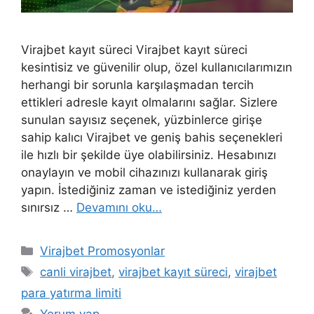
Virajbet kayıt süreci Virajbet kayıt süreci
kesintisiz ve güvenilir olup, özel kullanıcılarımızın
herhangi bir sorunla karşılaşmadan tercih
ettikleri adresle kayıt olmalarını sağlar. Sizlere
sunulan sayısız seçenek, yüzbinlerce girişe
sahip kalıcı Virajbet ve geniş bahis seçenekleri
ile hızlı bir şekilde üye olabilirsiniz. Hesabınızı
onaylayın ve mobil cihazınızı kullanarak giriş
yapın. İstediğiniz zaman ve istediğiniz yerden
sınırsız …
Devamını oku…
Kategoriler
Virajbet Promosyonlar
Etiketler
canli virajbet
,
virajbet kayıt süreci
,
virajbet
para yatırma limiti