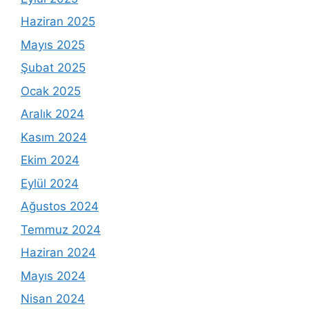
Haziran 2025
Mayıs 2025
Şubat 2025
Ocak 2025
Aralık 2024
Kasım 2024
Ekim 2024
Eylül 2024
Ağustos 2024
Temmuz 2024
Haziran 2024
Mayıs 2024
Nisan 2024