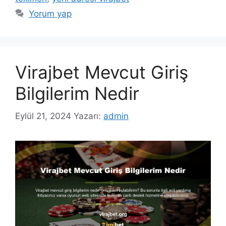
Yorum yap
Virajbet Mevcut Giriş
Bilgilerim Nedir
Eylül 21, 2024
Yazarı:
admin