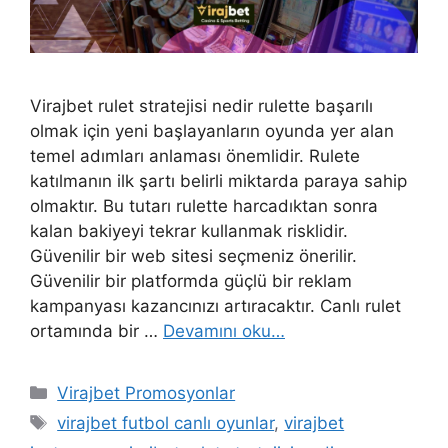
Virajbet rulet stratejisi nedir rulette başarılı
olmak için yeni başlayanların oyunda yer alan
temel adımları anlaması önemlidir. Rulete
katılmanın ilk şartı belirli miktarda paraya sahip
olmaktır. Bu tutarı rulette harcadıktan sonra
kalan bakiyeyi tekrar kullanmak risklidir.
Güvenilir bir web sitesi seçmeniz önerilir.
Güvenilir bir platformda güçlü bir reklam
kampanyası kazancınızı artıracaktır. Canlı rulet
ortamında bir …
Devamını oku…
Kategoriler
Virajbet Promosyonlar
Etiketler
virajbet futbol canlı oyunlar
,
virajbet