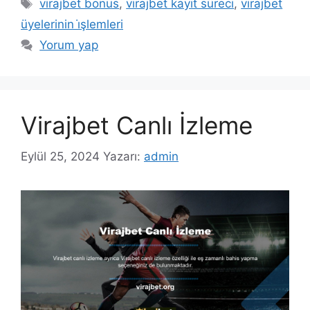
Etiketler
virajbet bonus
,
virajbet kayıt süreci
,
virajbet
üyelerinin i̇şlemleri
Yorum yap
Virajbet Canlı İzleme
Eylül 25, 2024
Yazarı:
admin