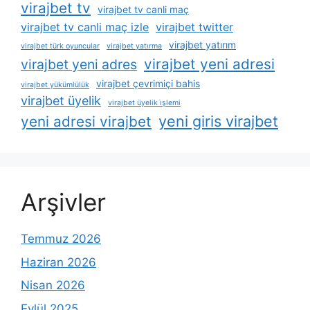
virajbet tv
virajbet tv canli maç
virajbet tv canli maç izle
virajbet twitter
virajbet yatırım
virajbet türk oyuncular
virajbet yatırma
virajbet yeni adresi
virajbet yeni adres
virajbet çevrimiçi bahis
virajbet yükümlülük
virajbet üyelik
virajbet üyelik i̇şlemi
yeni giris virajbet
yeni adresi virajbet
Arşivler
Temmuz 2026
Haziran 2026
Nisan 2026
Eylül 2025