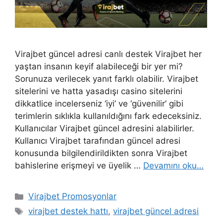
Virajbet güncel adresi canlı destek Virajbet her
yaştan insanın keyif alabileceği bir yer mi?
Sorunuza verilecek yanıt farklı olabilir. Virajbet
sitelerini ve hatta yasadışı casino sitelerini
dikkatlice incelerseniz ‘iyi’ ve ‘güvenilir’ gibi
terimlerin sıklıkla kullanıldığını fark edeceksiniz.
Kullanıcılar Virajbet güncel adresini alabilirler.
Kullanıcı Virajbet tarafından güncel adresi
konusunda bilgilendirildikten sonra Virajbet
bahislerine erişmeyi ve üyelik …
Devamını oku…
Kategoriler
Virajbet Promosyonlar
Etiketler
virajbet destek hattı
,
virajbet güncel adresi