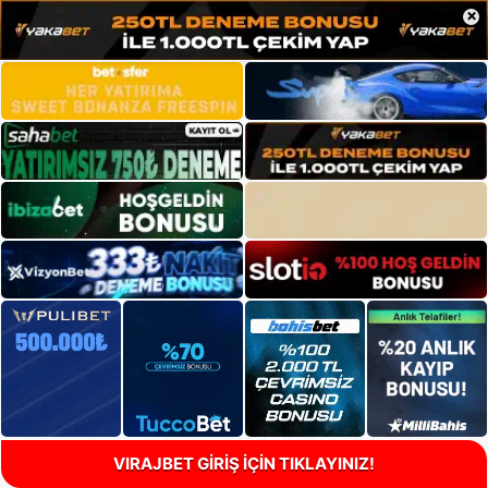
×
VIRAJBET GİRİŞ İÇİN TIKLAYINIZ!