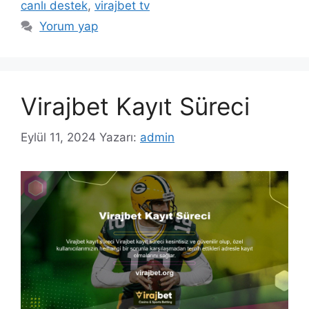
canlı destek
,
virajbet tv
Yorum yap
Virajbet Kayıt Süreci
Eylül 11, 2024
Yazarı:
admin