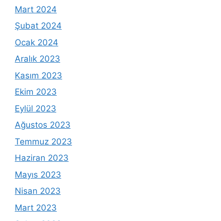
Mart 2024
Şubat 2024
Ocak 2024
Aralık 2023
Kasım 2023
Ekim 2023
Eylül 2023
Ağustos 2023
Temmuz 2023
Haziran 2023
Mayıs 2023
Nisan 2023
Mart 2023