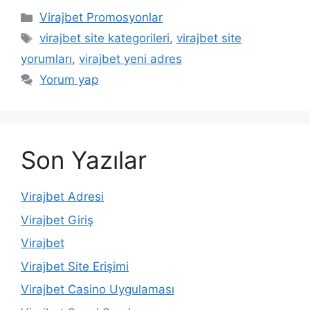
Kategoriler
Virajbet Promosyonlar
Etiketler
virajbet site kategorileri
,
virajbet site
yorumları
,
virajbet yeni adres
Yorum yap
Son Yazılar
Virajbet Adresi
Virajbet Giriş
Virajbet
Virajbet Site Erişimi
Virajbet Casino Uygulaması