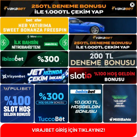
×
VIRAJBET GİRİŞ İÇİN TIKLAYINIZ!