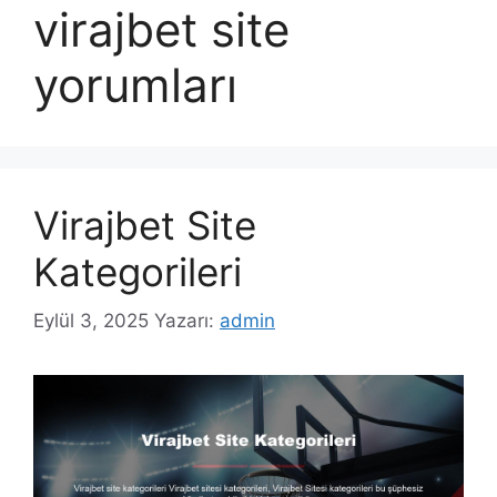
virajbet site
yorumları
Virajbet Site
Kategorileri
Eylül 3, 2025
Yazarı:
admin