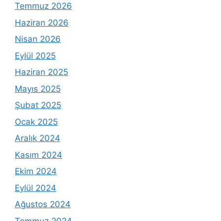
Temmuz 2026
Haziran 2026
Nisan 2026
Eylül 2025
Haziran 2025
Mayıs 2025
Şubat 2025
Ocak 2025
Aralık 2024
Kasım 2024
Ekim 2024
Eylül 2024
Ağustos 2024
Temmuz 2024