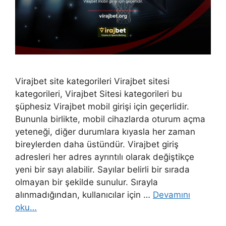
Virajbet site kategorileri Virajbet sitesi
kategorileri, Virajbet Sitesi kategorileri bu
şüphesiz Virajbet mobil girişi için geçerlidir.
Bununla birlikte, mobil cihazlarda oturum açma
yeteneği, diğer durumlara kıyasla her zaman
bireylerden daha üstündür. Virajbet giriş
adresleri her adres ayrıntılı olarak değiştikçe
yeni bir sayı alabilir. Sayılar belirli bir sırada
olmayan bir şekilde sunulur. Sırayla
alınmadığından, kullanıcılar için …
Devamını
oku…