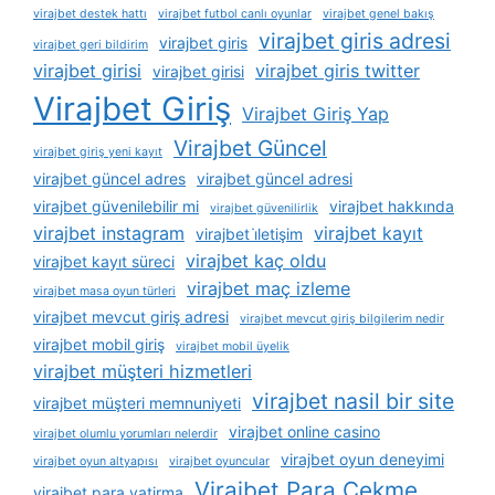
virajbet destek hattı
virajbet futbol canlı oyunlar
virajbet genel bakış
virajbet giris adresi
virajbet giris
virajbet geri bildirim
virajbet girisi
virajbet giris twitter
virajbet girisi
Virajbet Giriş
Virajbet Giriş Yap
Virajbet Güncel
virajbet giriş yeni kayıt
virajbet güncel adres
virajbet güncel adresi
virajbet güvenilebilir mi
virajbet hakkında
virajbet güvenilirlik
virajbet instagram
virajbet kayıt
virajbet i̇letişim
virajbet kaç oldu
virajbet kayıt süreci
virajbet maç izleme
virajbet masa oyun türleri
virajbet mevcut giriş adresi
virajbet mevcut giriş bilgilerim nedir
virajbet mobil giriş
virajbet mobil üyelik
virajbet müşteri hizmetleri
virajbet nasil bir site
virajbet müşteri memnuniyeti
virajbet online casino
virajbet olumlu yorumları nelerdir
virajbet oyun deneyimi
virajbet oyun altyapısı
virajbet oyuncular
Virajbet Para Çekme
virajbet para yatirma