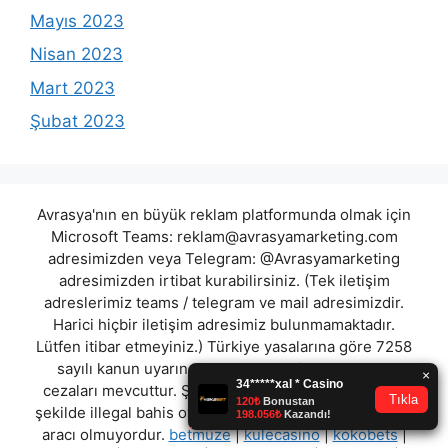
Mayıs 2023
Nisan 2023
Mart 2023
Şubat 2023
Avrasya'nın en büyük reklam platformunda olmak için
Microsoft Teams:
reklam@avrasyamarketing.com
adresimizden veya Telegram: @Avrasyamarketing
adresimizden irtibat kurabilirsiniz. (Tek iletişim
adreslerimiz teams / telegram ve mail adresimizdir.
Harici hiçbir iletişim adresimiz bulunmamaktadır.
Lütfen itibar etmeyiniz.) Türkiye yasalarına göre 7258
sayılı kanun uyarınca yasa dışı bahis oynamanın
cezaları mevcuttur. Şu an bulunduğunuz site hiç bir
şekilde illegal bahis oyunları oynatmıyor ve oynamaya
aracı olmuyordur.
betmüze
|
kulecasino
|
kokobets
|