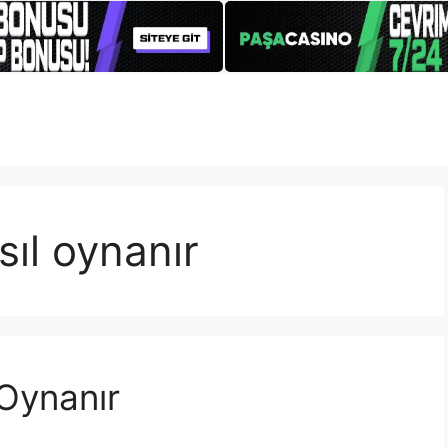
sıl oynanır
 Oynanır