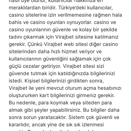
nasıl üye olunur, kullanıcılar hakkında en
meraklılardan biridir. Türkiye’deki kullanıcılar,
casino sitelerine izin verilmemesine rağmen hala
bahis ve casino oyunları oynuyorlar. casino ve
casino oyunlarının güvenle ve kolay bir şekilde
tadını çıkarmak için Virajbet sitesine katılmanız
gerekir. Çünkü Virajbet web sitesi diğer casino
sitelerinden daha hızlı hizmet veriyor ve
kullanıcılarının güvenliğini sağlamak için çok
güçlü cezalar getiriyor. Virajbet sitesi sizi
güvende tutmak için katıldığınızda bilgilerinizi
istedi. Kişisel bilgilerinizi girdikten sonra,
Virajbet ile yeni mevcut oturum açma hesabınızı
oluştururken kart bilgilerinizi girmeniz gerekir.
Bu nedenle, para koymak veya siteden para
almak gibi şeyler yapabilirsiniz. Bu bilgiler daha
sonra sorun yaratacaktır. Sistem çok güvenli ve
kararlıdır, ancak yine de sık sık izlenmesi