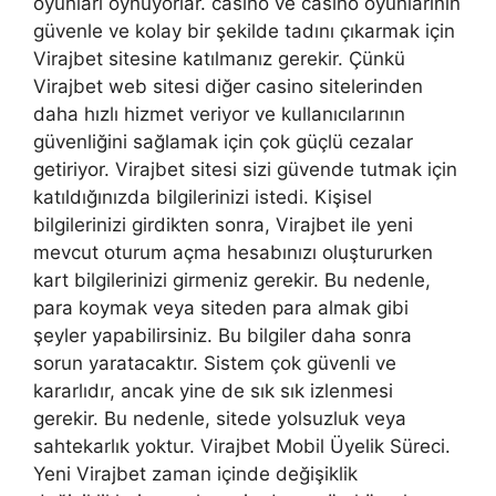
oyunları oynuyorlar. casino ve casino oyunlarının
güvenle ve kolay bir şekilde tadını çıkarmak için
Virajbet sitesine katılmanız gerekir. Çünkü
Virajbet web sitesi diğer casino sitelerinden
daha hızlı hizmet veriyor ve kullanıcılarının
güvenliğini sağlamak için çok güçlü cezalar
getiriyor. Virajbet sitesi sizi güvende tutmak için
katıldığınızda bilgilerinizi istedi. Kişisel
bilgilerinizi girdikten sonra, Virajbet ile yeni
mevcut oturum açma hesabınızı oluştururken
kart bilgilerinizi girmeniz gerekir. Bu nedenle,
para koymak veya siteden para almak gibi
şeyler yapabilirsiniz. Bu bilgiler daha sonra
sorun yaratacaktır. Sistem çok güvenli ve
kararlıdır, ancak yine de sık sık izlenmesi
gerekir. Bu nedenle, sitede yolsuzluk veya
sahtekarlık yoktur. Virajbet Mobil Üyelik Süreci.
Yeni Virajbet zaman içinde değişiklik