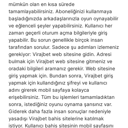
mümkün olan en kısa sürede
tamamlayabilirsiniz. Aboneliğinizi kullanmaya
başladığınızda arkadaşlarınızla oyun oynayabilir
ve eğlenceli şeyler yapabilirsiniz. Kullanıcı her
zaman geçerli oturum açma bilgileriyle giriş
yapabilir. Bu sorun genellikle birçok insan
tarafından sorulur. Sadece şu adımları izlemeniz
gerekiyor: Virajbet web sitesine gidin. Adresi
bulmak için Virajbet web sitesine gitmeniz ve
oradaki bilgileri aramanız gerekir. Web sitesine
giriş yapmak için. Bundan sonra, Virajbet giriş
yapmak için kullandığınız şifreyi ve kullanıcı
adını girerek mobil sayfaya kolayca
erişebilirsiniz. Tüm bu işlemleri tamamladıktan
sonra, istediğiniz oyunu oynama şansınız var.
Giderek daha fazla insan sonuçlar nedeniyle
yasadışı Virajbet bahis sitelerine katılmak
istiyor. Kullanıcı bahis sitesinin mobil sayfasını