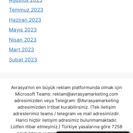
Temmuz 2023
Haziran 2023
Mayıs 2023
Nisan 2023
Mart 2023
Şubat 2023
Avrasya'nın en büyük reklam platformunda olmak için
Microsoft Teams:
reklam@avrasyamarketing.com
adresimizden veya Telegram: @Avrasyamarketing
adresimizden irtibat kurabilirsiniz. (Tek iletişim
adreslerimiz teams / telegram ve mail adresimizdir.
Harici hiçbir iletişim adresimiz bulunmamaktadır.
Lütfen itibar etmeyiniz.) Türkiye yasalarına göre 7258