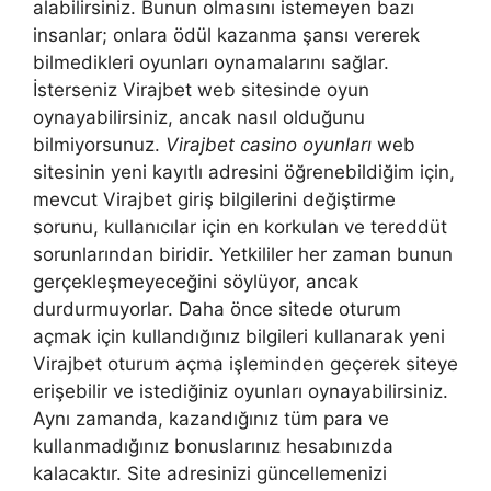
alabilirsiniz. Bunun olmasını istemeyen bazı
insanlar; onlara ödül kazanma şansı vererek
bilmedikleri oyunları oynamalarını sağlar.
İsterseniz Virajbet web sitesinde oyun
oynayabilirsiniz, ancak nasıl olduğunu
bilmiyorsunuz.
Virajbet casino oyunları
web
sitesinin yeni kayıtlı adresini öğrenebildiğim için,
mevcut Virajbet giriş bilgilerini değiştirme
sorunu, kullanıcılar için en korkulan ve tereddüt
sorunlarından biridir. Yetkililer her zaman bunun
gerçekleşmeyeceğini söylüyor, ancak
durdurmuyorlar. Daha önce sitede oturum
açmak için kullandığınız bilgileri kullanarak yeni
Virajbet oturum açma işleminden geçerek siteye
erişebilir ve istediğiniz oyunları oynayabilirsiniz.
Aynı zamanda, kazandığınız tüm para ve
kullanmadığınız bonuslarınız hesabınızda
kalacaktır. Site adresinizi güncellemenizi