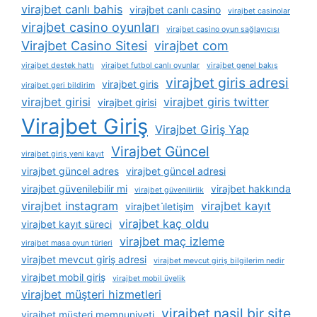
virajbet canlı bahis
virajbet canlı casino
virajbet casinolar
virajbet casino oyunları
virajbet casino oyun sağlayıcısı
Virajbet Casino Sitesi
virajbet com
virajbet destek hattı
virajbet futbol canlı oyunlar
virajbet genel bakış
virajbet giris adresi
virajbet giris
virajbet geri bildirim
virajbet girisi
virajbet giris twitter
virajbet girisi
Virajbet Giriş
Virajbet Giriş Yap
Virajbet Güncel
virajbet giriş yeni kayıt
virajbet güncel adres
virajbet güncel adresi
virajbet güvenilebilir mi
virajbet hakkında
virajbet güvenilirlik
virajbet instagram
virajbet kayıt
virajbet i̇letişim
virajbet kaç oldu
virajbet kayıt süreci
virajbet maç izleme
virajbet masa oyun türleri
virajbet mevcut giriş adresi
virajbet mevcut giriş bilgilerim nedir
virajbet mobil giriş
virajbet mobil üyelik
virajbet müşteri hizmetleri
virajbet nasil bir site
virajbet müşteri memnuniyeti