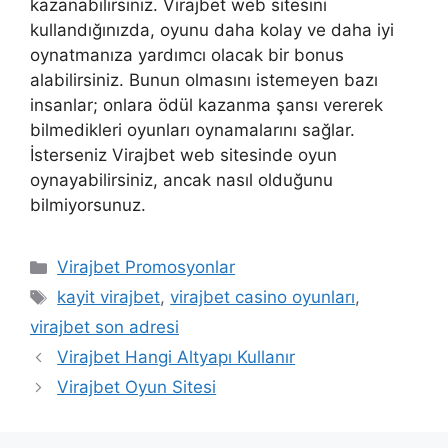
kazanabilirsiniz. Virajbet web sitesini
kullandığınızda, oyunu daha kolay ve daha iyi
oynatmanıza yardımcı olacak bir bonus
alabilirsiniz. Bunun olmasını istemeyen bazı
insanlar; onlara ödül kazanma şansı vererek
bilmedikleri oyunları oynamalarını sağlar.
İsterseniz Virajbet web sitesinde oyun
oynayabilirsiniz, ancak nasıl olduğunu
bilmiyorsunuz.
Kategoriler
Virajbet Promosyonlar
Etiketler
kayit virajbet
,
virajbet casino oyunları
,
virajbet son adresi
Virajbet Hangi Altyapı Kullanır
Virajbet Oyun Sitesi