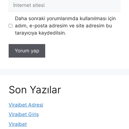
İnternet
sitesi
Daha sonraki yorumlarımda kullanılması için
adım, e-posta adresim ve site adresim bu
tarayıcıya kaydedilsin.
Son Yazılar
Virajbet Adresi
Virajbet Giriş
Virajbet