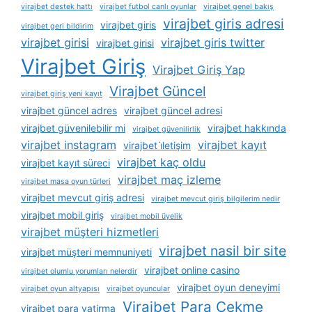
virajbet destek hattı
virajbet futbol canlı oyunlar
virajbet genel bakış
virajbet giris adresi
virajbet giris
virajbet geri bildirim
virajbet girisi
virajbet giris twitter
virajbet girisi
Virajbet Giriş
Virajbet Giriş Yap
Virajbet Güncel
virajbet giriş yeni kayıt
virajbet güncel adres
virajbet güncel adresi
virajbet güvenilebilir mi
virajbet hakkında
virajbet güvenilirlik
virajbet instagram
virajbet kayıt
virajbet i̇letişim
virajbet kaç oldu
virajbet kayıt süreci
virajbet maç izleme
virajbet masa oyun türleri
virajbet mevcut giriş adresi
virajbet mevcut giriş bilgilerim nedir
virajbet mobil giriş
virajbet mobil üyelik
virajbet müşteri hizmetleri
virajbet nasil bir site
virajbet müşteri memnuniyeti
virajbet online casino
virajbet olumlu yorumları nelerdir
virajbet oyun deneyimi
virajbet oyun altyapısı
virajbet oyuncular
Virajbet Para Çekme
virajbet para yatirma