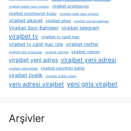
virajbet promosyon
virajbet poker nasıl oynanır
virajbet promosyon kodu
virajbet ruleti nasıl oynanır
virajbet sikayet
virajbet sitesi
virajbet sosyal medyası
Virajbet Spor Bahisleri
virajbet telegram
virajbet tv
virajbet tv canli maç
virajbet tv canli maç izle
virajbet twitter
virajbet yatırım
virajbet türk oyuncular
virajbet yatırma
virajbet yeni adresi
virajbet yeni adres
virajbet çevrimiçi bahis
virajbet yükümlülük
virajbet üyelik
virajbet üyelik i̇şlemi
yeni giris virajbet
yeni adresi virajbet
Arşivler