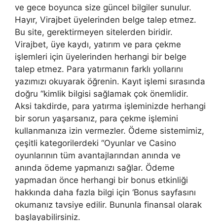
ve gece boyunca size güncel bilgiler sunulur.
Hayır, Virajbet üyelerinden belge talep etmez.
Bu site, gerektirmeyen sitelerden biridir.
Virajbet, üye kaydı, yatırım ve para çekme
işlemleri için üyelerinden herhangi bir belge
talep etmez. Para yatırmanın farklı yollarını
yazımızı okuyarak öğrenin. Kayıt işlemi sırasında
doğru “kimlik bilgisi sağlamak çok önemlidir.
Aksi takdirde, para yatırma işleminizde herhangi
bir sorun yaşarsanız, para çekme işlemini
kullanmanıza izin vermezler. Ödeme sistemimiz,
çeşitli kategorilerdeki “Oyunlar ve Casino
oyunlarının tüm avantajlarından anında ve
anında ödeme yapmanızı sağlar. Ödeme
yapmadan önce herhangi bir bonus etkinliği
hakkında daha fazla bilgi için ‘Bonus sayfasını
okumanız tavsiye edilir. Bununla finansal olarak
başlayabilirsiniz.