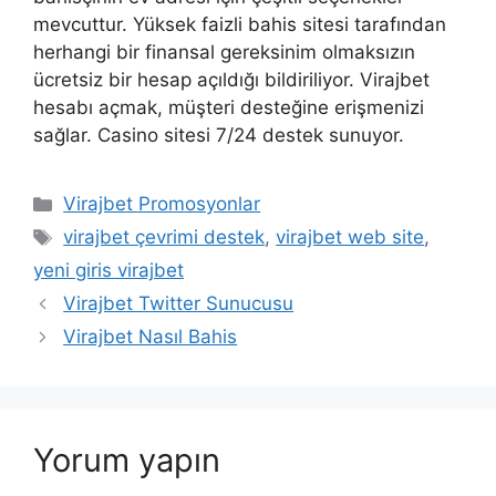
mevcuttur. Yüksek faizli bahis sitesi tarafından
herhangi bir finansal gereksinim olmaksızın
ücretsiz bir hesap açıldığı bildiriliyor. Virajbet
hesabı açmak, müşteri desteğine erişmenizi
sağlar. Casino sitesi 7/24 destek sunuyor.
Kategoriler
Virajbet Promosyonlar
Etiketler
virajbet çevrimi destek
,
virajbet web site
,
yeni giris virajbet
Virajbet Twitter Sunucusu
Virajbet Nasıl Bahis
Yorum yapın