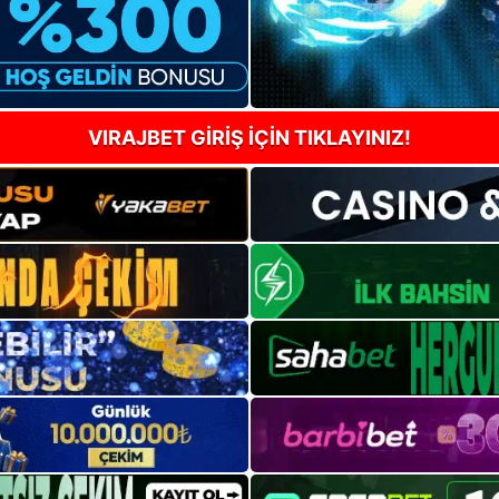
VIRAJBET GİRİŞ İÇİN TIKLAYINIZ!