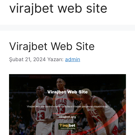
virajbet web site
Virajbet Web Site
Şubat 21, 2024
Yazarı:
admin