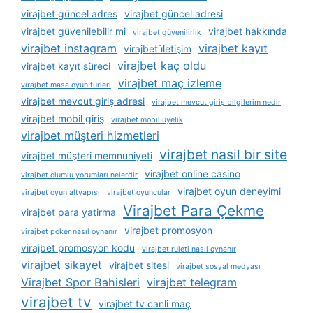
virajbet güncel adres
virajbet güncel adresi
virajbet güvenilebilir mi
virajbet hakkında
virajbet güvenilirlik
virajbet instagram
virajbet kayıt
virajbet i̇letişim
virajbet kaç oldu
virajbet kayıt süreci
virajbet maç izleme
virajbet masa oyun türleri
virajbet mevcut giriş adresi
virajbet mevcut giriş bilgilerim nedir
virajbet mobil giriş
virajbet mobil üyelik
virajbet müşteri hizmetleri
virajbet nasil bir site
virajbet müşteri memnuniyeti
virajbet online casino
virajbet olumlu yorumları nelerdir
virajbet oyun deneyimi
virajbet oyun altyapısı
virajbet oyuncular
Virajbet Para Çekme
virajbet para yatirma
virajbet promosyon
virajbet poker nasıl oynanır
virajbet promosyon kodu
virajbet ruleti nasıl oynanır
virajbet sikayet
virajbet sitesi
virajbet sosyal medyası
Virajbet Spor Bahisleri
virajbet telegram
virajbet tv
virajbet tv canli maç