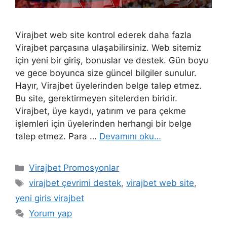
Virajbet web site kontrol ederek daha fazla
Virajbet parçasına ulaşabilirsiniz. Web sitemiz
için yeni bir giriş, bonuslar ve destek. Gün boyu
ve gece boyunca size güncel bilgiler sunulur.
Hayır, Virajbet üyelerinden belge talep etmez.
Bu site, gerektirmeyen sitelerden biridir.
Virajbet, üye kaydı, yatırım ve para çekme
işlemleri için üyelerinden herhangi bir belge
talep etmez. Para …
Devamını oku…
Kategoriler
Virajbet Promosyonlar
Etiketler
virajbet çevrimi destek
,
virajbet web site
,
yeni giris virajbet
Yorum yap