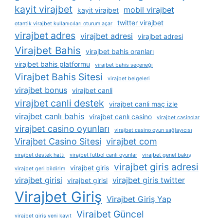
kayit virajbet
mobil virajbet
kayit virajbet
twitter virajbet
otantik virajbet kullanıcıları oturum açar
virajbet adres
virajbet adresi
virajbet adresi
Virajbet Bahis
virajbet bahis oranları
virajbet bahis platformu
virajbet bahis seçeneği
Virajbet Bahis Sitesi
virajbet belgeleri
virajbet bonus
virajbet canli
virajbet canli destek
virajbet canli maç izle
virajbet canlı bahis
virajbet canlı casino
virajbet casinolar
virajbet casino oyunları
virajbet casino oyun sağlayıcısı
Virajbet Casino Sitesi
virajbet com
virajbet destek hattı
virajbet futbol canlı oyunlar
virajbet genel bakış
virajbet giris adresi
virajbet giris
virajbet geri bildirim
virajbet girisi
virajbet giris twitter
virajbet girisi
Virajbet Giriş
Virajbet Giriş Yap
Virajbet Güncel
virajbet giriş yeni kayıt