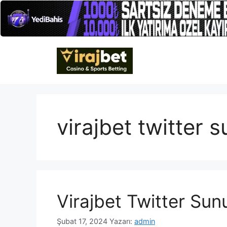
İçeriğe
atla
virajbet twitter 
Virajbet Twitter Su
Şubat 17, 2024
Yazarı:
admin