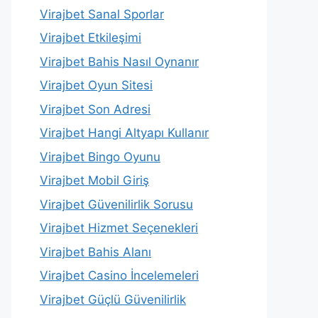
Virajbet Sanal Sporlar
Virajbet Etkileşimi
Virajbet Bahis Nasıl Oynanır
Virajbet Oyun Sitesi
Virajbet Son Adresi
Virajbet Hangi Altyapı Kullanır
Virajbet Bingo Oyunu
Virajbet Mobil Giriş
Virajbet Güvenilirlik Sorusu
Virajbet Hizmet Seçenekleri
Virajbet Bahis Alanı
Virajbet Casino İncelemeleri
Virajbet Güçlü Güvenilirlik