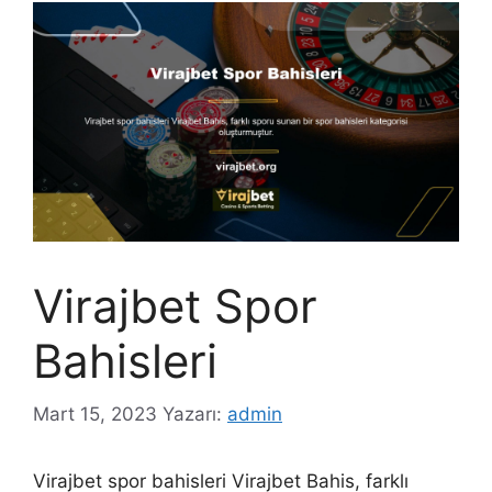
Virajbet Spor
Bahisleri
Mart 15, 2023
Yazarı:
admin
Virajbet spor bahisleri Virajbet Bahis, farklı