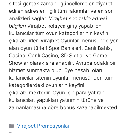
sitesi gerçek zamanlı güncellemeler, ziyaret
edilen adresler, ilgili tüm rakamlar ve en son
analizleri sağlar.
Virajbet son takip adresi
bilgileri
Virajbet kolayca giriş yapabilen
kullanıcılar tüm oyun kategorilerinin keyfini
çıkarabilirler. Virajbet Oyunlar menüsünde yer
alan oyun türleri Spor Bahisleri, Canlı Bahis,
Casino, Canlı Casino, 3D Slotlar ve Game
Showlar olarak sıralanabilir. Avrupa odaklı bir
hizmet sunmakta olup, üye hesabı olan
kullanıcılar sitenin oyunlar menüsünden tüm
kategorilerdeki oyunların keyfini
çıkarabilmektedir. Oyun için para yatıran
kullanıcılar, yaptıkları yatırımın türüne ve
zamanlamasına göre bonus kazanabilmektedir.
Kategoriler
Virajbet Promosyonlar