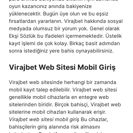
oyun kazancınız anında bakiyenize
yüklenecektir. Bugün üye olun ve bu eşsiz
fırsatlardan yararlanın. Virajbet hakkında sosyal
medyada olumsuz bir yorum yok. Genel olarak
Ekşi Sözlük bu ifadeleri içermemektedir. Üstelik
kayıt işlemi de çok kolay. Birkaç basit adımdan
sonra istediğiniz yere bahis oynayabilirsiniz.
Virajbet Web Sitesi Mobil Giriş
Virajbet web sitesinde herhangi bir zamanda
mobil kayıt talep edilebilir. Virajbet web sitesi
genellikle mobil cihazlarla en entegre web
sitelerinden biridir. Birçok bahisçi, Virajbet web
sitelerine mobil cihazları kullanarak erişir.
Virajbet web sitesi mobil giriş
Bu cihazlar,
bahisçilerin giriş alanında risk almasını