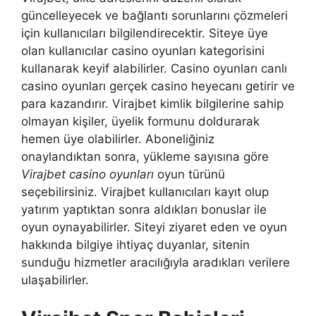
güncelleyecek ve bağlantı sorunlarını çözmeleri
için kullanıcıları bilgilendirecektir. Siteye üye
olan kullanıcılar casino oyunları kategorisini
kullanarak keyif alabilirler. Casino oyunları canlı
casino oyunları gerçek casino heyecanı getirir ve
para kazandırır. Virajbet kimlik bilgilerine sahip
olmayan kişiler, üyelik formunu doldurarak
hemen üye olabilirler. Aboneliğiniz
onaylandıktan sonra, yükleme sayısına göre
Virajbet casino oyunları
oyun türünü
seçebilirsiniz. Virajbet kullanıcıları kayıt olup
yatırım yaptıktan sonra aldıkları bonuslar ile
oyun oynayabilirler. Siteyi ziyaret eden ve oyun
hakkında bilgiye ihtiyaç duyanlar, sitenin
sunduğu hizmetler aracılığıyla aradıkları verilere
ulaşabilirler.