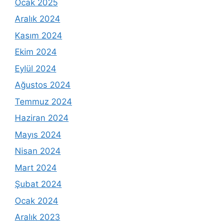
Ocak 2025
Aralık 2024
Kasım 2024
Ekim 2024
Eylül 2024
Ağustos 2024
Temmuz 2024
Haziran 2024
Mayıs 2024
Nisan 2024
Mart 2024
Şubat 2024
Ocak 2024
Aralık 2023