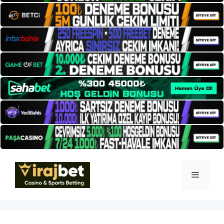
İçeriğe
atla
Menü