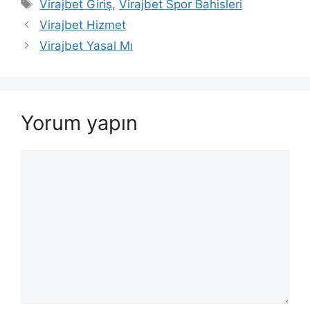
Etiketler
Virajbet Giriş
,
Virajbet Spor Bahisleri
Virajbet Hizmet
Virajbet Yasal Mı
Yorum yapın
Yorum