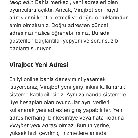
takip edin
Bahis merkezi, yeni adresleri olan
oyunculara açıktır. Ancak, Virajbet son kayıtlı
adreslerini kontrol etmeli ve doğru olduklarından
emin olmalısınız. Doğru adresten güncel
adresinizi hızlıca öğrenebilirsiniz. Burada
gösterilen bağlantılar yepyeni ve sorunsuz bir
bağlantı sunuyor.
Virajbet Yeni Adresi
En iyi online bahis deneyimini yaşamak
istiyorsanız, Virajbet yeni giriş linkini kullanarak
sisteme katılabilirsiniz. Aynı zamanda sistemde
üye hesapları olan oyuncular aynı verileri
kullanarak yeni adresten giriş yapabilirler. Yeni
adres herhangi bir kesintiye veya hata koduna
Virajbet yeni adresi
olmaz. Bunun yerine,
yüksek hızlı çevrimiçi hizmetlere anında