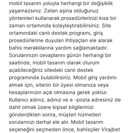
mobil tasarım yoluyla herhangi bir değişiklik
yaşamazsınız. Zaten aşina olduğunuz
yöntemleri kullanarak prosedürlerinizi kısa bir
zaman ortamında kolaylaştırabilirsiniz. Site
ortamındaki canlı destek programı, giriş
prosedürlerine duyulan ihtiyaçları ele alarak
bahis meraklılarına yardım sağlamaktadır.
Sorularınızın cevaplarını günün herhangi bir
saatinde, mobil tasarım olarak oturum
açabileceğiniz sitedeki canlı destek
programında bulabilirsiniz. Mobil giriş yardımı
almak için, sitenin bir üyesi olmanıza veya
hesaplarınızın açık olmasına gerek yoktur.
Kullanıcı adınız, adınız ve e -posta adresiniz de
dahil olmak üzere kişisel bilgilerinizi
gönderdikten sonra, müşteri hizmetleri
sorularınızı derhal ele alır. Mobil tasarım
seçeneğini seçmeden önce, bahisçiler
Virajbet