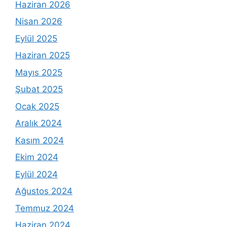
Haziran 2026
Nisan 2026
Eylül 2025
Haziran 2025
Mayıs 2025
Şubat 2025
Ocak 2025
Aralık 2024
Kasım 2024
Ekim 2024
Eylül 2024
Ağustos 2024
Temmuz 2024
Haziran 2024