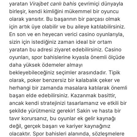
yaratan
Virajbet canlı bahis
çevrimiçi dünyayla
birleşir, kendi kimliğini mükemmel bir oyuncu
olarak yansıtır. Bu başarının bir parçası olmak
için artık üye olabilir ve bu aileye katılabilirsiniz.
En son ve en heyecan verici casino oyunlarıyla,
sizin için istediğiniz zaman ideal bir ortam
yaratan bu adresi ziyaret edebilirsiniz. Casino
oyunları, spor bahislerine kıyasla önemli ölçüde
daha yüksek ödemeler almayı
bekleyebileceğiniz seçimler arasındadır. Tipik
olarak, poker benzersiz bir kalabalık çeker ve
herhangi bir zamanda masalara katılarak önemli
başarı elde edebilirsiniz. Kazanmak basittir,
ancak kendi stratejinizi tasarlamanız ve etkili bir
şekilde yürütmeniz gerekir! Sakin ve hasta bir
tavır korursanız, bu oyunlar ek gelir kaynağı
değil, gerçek başarı ve kariyer kaynağınız
olacaktır. Spor bahisleri alanında, sözleşmelere