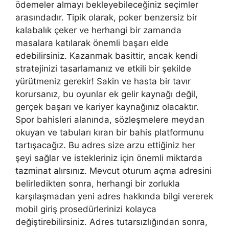
ödemeler almayı bekleyebileceğiniz seçimler
arasındadır. Tipik olarak, poker benzersiz bir
kalabalık çeker ve herhangi bir zamanda
masalara katılarak önemli başarı elde
edebilirsiniz. Kazanmak basittir, ancak kendi
stratejinizi tasarlamanız ve etkili bir şekilde
yürütmeniz gerekir! Sakin ve hasta bir tavır
korursanız, bu oyunlar ek gelir kaynağı değil,
gerçek başarı ve kariyer kaynağınız olacaktır.
Spor bahisleri alanında, sözleşmelere meydan
okuyan ve tabuları kıran bir bahis platformunu
tartışacağız. Bu adres size arzu ettiğiniz her
şeyi sağlar ve istekleriniz için önemli miktarda
tazminat alırsınız. Mevcut oturum açma adresini
belirledikten sonra, herhangi bir zorlukla
karşılaşmadan yeni adres hakkında bilgi vererek
mobil giriş prosedürlerinizi kolayca
değiştirebilirsiniz. Adres tutarsızlığından sonra,