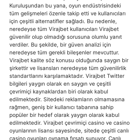
Kuruluşundan bu yana, oyun endüstrisindeki
tüm gelişmeleri özenle takip etti ve kullanıcıları
için çeşitli alternatifler sağladı. Bu nedenle,
neredeyse tüm Virajbet kullanıcıları Virajbet
güvenilir olup olmadığı sorusuna olumlu yanıt
verdiler. Bu şekilde, bir güven analizi için
neredeyse tüm gerekli bileşenler mevcuttur.
Virajbet kalite söz konusu olduğunda saygın bir
şirkettir ve lisansları neredeyse tüm güvenilirlik
standartlarını karşılamaktadır. Virajbet Twitter
bilgileri yaygın olarak en saygın ve çeşitli
çevrimiçi kaynaklardan biri olarak kabul
edilmektedir. Sitedeki reklamların olmamasına
rağmen, geniş bir kullanıcı tabanına sahip
popüler bir hedef olarak yaygın olarak kabul
edilmektedir. Virajbet çevrimiçi casino ve casino
oyunlarının lisansı sayesinde, sitede çeşitli canlı
casino oyunları oynama fırsatı sunuyor. Canlı