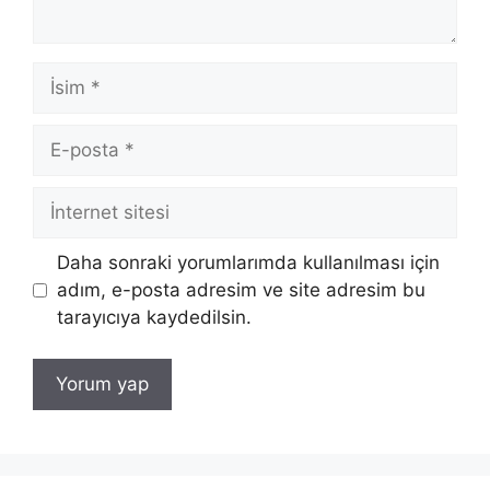
İsim
E-
posta
İnternet
sitesi
Daha sonraki yorumlarımda kullanılması için
adım, e-posta adresim ve site adresim bu
tarayıcıya kaydedilsin.