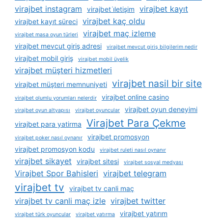
virajbet instagram
virajbet kayıt
virajbet i̇letişim
virajbet kaç oldu
virajbet kayıt süreci
virajbet maç izleme
virajbet masa oyun türleri
virajbet mevcut giriş adresi
virajbet mevcut giriş bilgilerim nedir
virajbet mobil giriş
virajbet mobil üyelik
virajbet müşteri hizmetleri
virajbet nasil bir site
virajbet müşteri memnuniyeti
virajbet online casino
virajbet olumlu yorumları nelerdir
virajbet oyun deneyimi
virajbet oyun altyapısı
virajbet oyuncular
Virajbet Para Çekme
virajbet para yatirma
virajbet promosyon
virajbet poker nasıl oynanır
virajbet promosyon kodu
virajbet ruleti nasıl oynanır
virajbet sikayet
virajbet sitesi
virajbet sosyal medyası
Virajbet Spor Bahisleri
virajbet telegram
virajbet tv
virajbet tv canli maç
virajbet tv canli maç izle
virajbet twitter
virajbet yatırım
virajbet türk oyuncular
virajbet yatırma