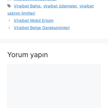
Etiketler
Virajbet Bahis
,
virajbet ödemeler
,
virajbet
yatırım limitleri
Virajbet Mobil Erişim
Virajbet Belge Gereksinimleri
Yorum yapın
Yorum