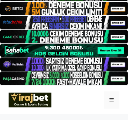
İçeriğe
atla
Menü