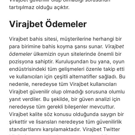
tartışılmaz olduğu açıktır.
Virajbet Ödemeler
Virajbet bahis sitesi, müşterilerine herhangi bir
para birimine bahis koyma şansı sunar.
Virajbet
ödemeler
ülkemizin oyun sitelerinde önemli bir
pozisyona sahiptir. Kuruluşundan bu yana, oyun
endüstrisindeki tüm gelişmeleri özenle takip etti
ve kullanıcıları için çeşitli alternatifler sağladı. Bu
nedenle, neredeyse tüm Virajbet kullanıcıları
Virajbet güvenilir olup olmadığı sorusuna olumlu
yanıt verdiler. Bu şekilde, bir güven analizi için
neredeyse tüm gerekli bileşenler mevcuttur.
Virajbet kalite söz konusu olduğunda saygın bir
şirkettir ve lisansları neredeyse tüm güvenilirlik
standartlarını karşılamaktadır. Virajbet Twitter