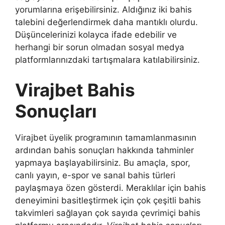
yorumlarına erişebilirsiniz. Aldığınız iki bahis
talebini değerlendirmek daha mantıklı olurdu.
Düşüncelerinizi kolayca ifade edebilir ve
herhangi bir sorun olmadan sosyal medya
platformlarınızdaki tartışmalara katılabilirsiniz.
Virajbet Bahis
Sonuçları
Virajbet üyelik programının tamamlanmasının
ardından bahis sonuçları hakkında tahminler
yapmaya başlayabilirsiniz. Bu amaçla, spor,
canlı yayın, e-spor ve sanal bahis türleri
paylaşmaya özen gösterdi. Meraklılar için bahis
deneyimini basitleştirmek için çok çeşitli bahis
takvimleri sağlayan çok sayıda çevrimiçi bahis