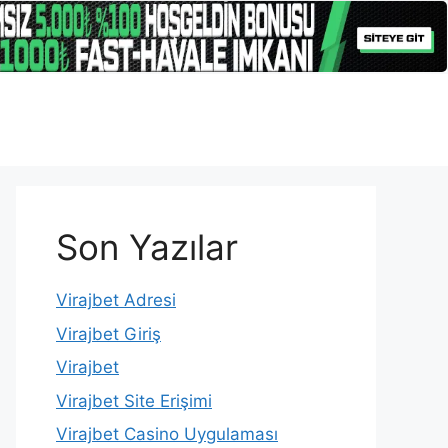
Son Yazılar
Virajbet Adresi
Virajbet Giriş
Virajbet
Virajbet Site Erişimi
Virajbet Casino Uygulaması