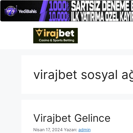
İçeriğe
atla
virajbet sosyal a
Virajbet Gelince
Nisan 17, 2024
Yazarı:
admin