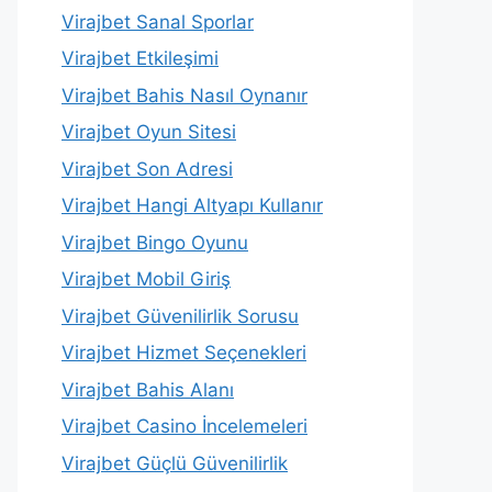
Virajbet Sanal Sporlar
Virajbet Etkileşimi
Virajbet Bahis Nasıl Oynanır
Virajbet Oyun Sitesi
Virajbet Son Adresi
Virajbet Hangi Altyapı Kullanır
Virajbet Bingo Oyunu
Virajbet Mobil Giriş
Virajbet Güvenilirlik Sorusu
Virajbet Hizmet Seçenekleri
Virajbet Bahis Alanı
Virajbet Casino İncelemeleri
Virajbet Güçlü Güvenilirlik