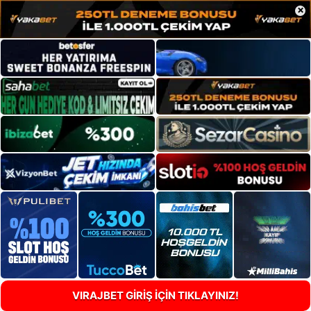
×
VIRAJBET GİRİŞ İÇİN TIKLAYINIZ!