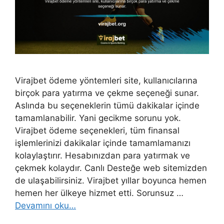
Virajbet ödeme yöntemleri site, kullanıcılarına
birçok para yatırma ve çekme seçeneği sunar.
Aslında bu seçeneklerin tümü dakikalar içinde
tamamlanabilir. Yani gecikme sorunu yok.
Virajbet ödeme seçenekleri, tüm finansal
işlemlerinizi dakikalar içinde tamamlamanızı
kolaylaştırır. Hesabınızdan para yatırmak ve
çekmek kolaydır. Canlı Desteğe web sitemizden
de ulaşabilirsiniz. Virajbet yıllar boyunca hemen
hemen her ülkeye hizmet etti. Sorunsuz …
Devamını oku…