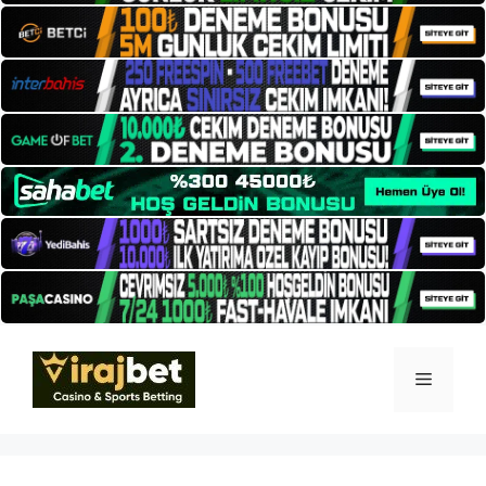
İçeriğe
atla
Menü