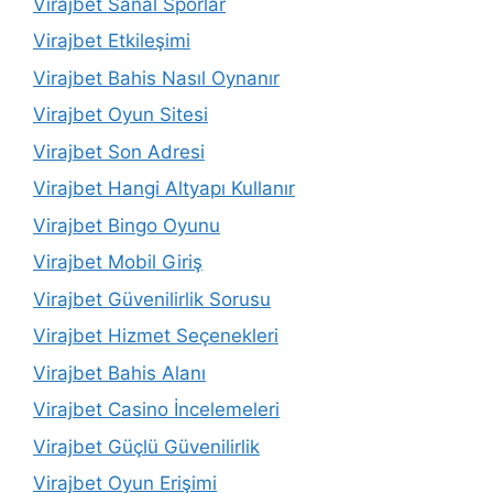
Virajbet Sanal Sporlar
Virajbet Etkileşimi
Virajbet Bahis Nasıl Oynanır
Virajbet Oyun Sitesi
Virajbet Son Adresi
Virajbet Hangi Altyapı Kullanır
Virajbet Bingo Oyunu
Virajbet Mobil Giriş
Virajbet Güvenilirlik Sorusu
Virajbet Hizmet Seçenekleri
Virajbet Bahis Alanı
Virajbet Casino İncelemeleri
Virajbet Güçlü Güvenilirlik
Virajbet Oyun Erişimi