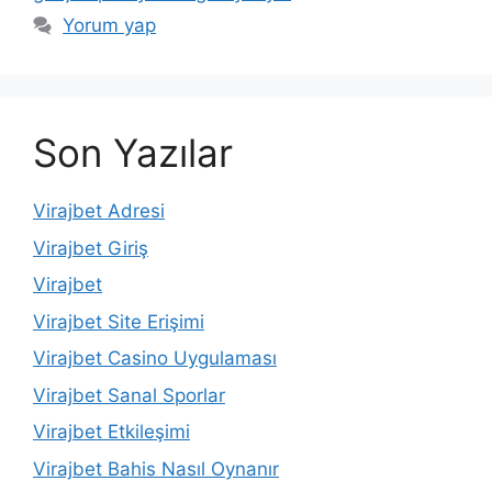
Yorum yap
Son Yazılar
Virajbet Adresi
Virajbet Giriş
Virajbet
Virajbet Site Erişimi
Virajbet Casino Uygulaması
Virajbet Sanal Sporlar
Virajbet Etkileşimi
Virajbet Bahis Nasıl Oynanır