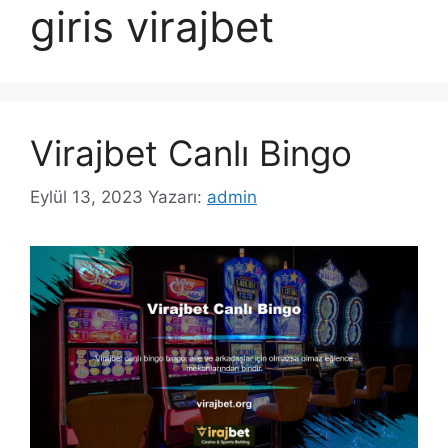
giris virajbet
Virajbet Canlı Bingo
Eylül 13, 2023
Yazarı:
admin