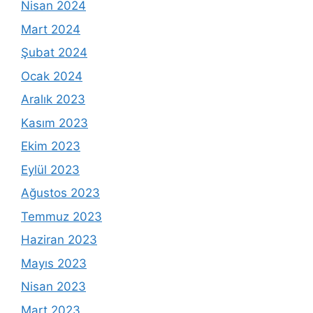
Nisan 2024
Mart 2024
Şubat 2024
Ocak 2024
Aralık 2023
Kasım 2023
Ekim 2023
Eylül 2023
Ağustos 2023
Temmuz 2023
Haziran 2023
Mayıs 2023
Nisan 2023
Mart 2023