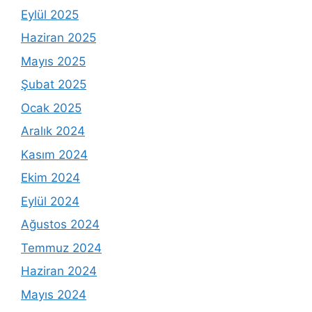
Eylül 2025
Haziran 2025
Mayıs 2025
Şubat 2025
Ocak 2025
Aralık 2024
Kasım 2024
Ekim 2024
Eylül 2024
Ağustos 2024
Temmuz 2024
Haziran 2024
Mayıs 2024