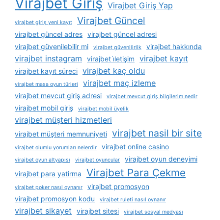
Virajbet Giriş
Virajbet Giriş Yap
Virajbet Güncel
virajbet giriş yeni kayıt
virajbet güncel adres
virajbet güncel adresi
virajbet güvenilebilir mi
virajbet hakkında
virajbet güvenilirlik
virajbet instagram
virajbet kayıt
virajbet i̇letişim
virajbet kaç oldu
virajbet kayıt süreci
virajbet maç izleme
virajbet masa oyun türleri
virajbet mevcut giriş adresi
virajbet mevcut giriş bilgilerim nedir
virajbet mobil giriş
virajbet mobil üyelik
virajbet müşteri hizmetleri
virajbet nasil bir site
virajbet müşteri memnuniyeti
virajbet online casino
virajbet olumlu yorumları nelerdir
virajbet oyun deneyimi
virajbet oyun altyapısı
virajbet oyuncular
Virajbet Para Çekme
virajbet para yatirma
virajbet promosyon
virajbet poker nasıl oynanır
virajbet promosyon kodu
virajbet ruleti nasıl oynanır
virajbet sikayet
virajbet sitesi
virajbet sosyal medyası