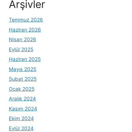
Arşivler
Temmuz 2026
Haziran 2026
Nisan 2026
Eylül 2025
Haziran 2025
Mayıs 2025
Şubat 2025
Ocak 2025
Aralık 2024
Kasım 2024
Ekim 2024
Eylül 2024