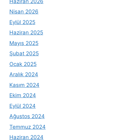
Haziran 2026
Nisan 2026
Eylül 2025
Haziran 2025
Mayıs 2025
Şubat 2025
Ocak 2025
Aralık 2024
Kasım 2024
Ekim 2024
Eylül 2024
Ağustos 2024
Temmuz 2024
Haziran 2024