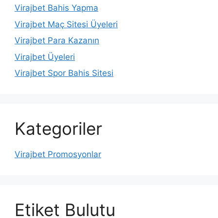
Virajbet Bahis Yapma
Virajbet Maç Sitesi Üyeleri
Virajbet Para Kazanın
Virajbet Üyeleri
Virajbet Spor Bahis Sitesi
Kategoriler
Virajbet Promosyonlar
Etiket Bulutu