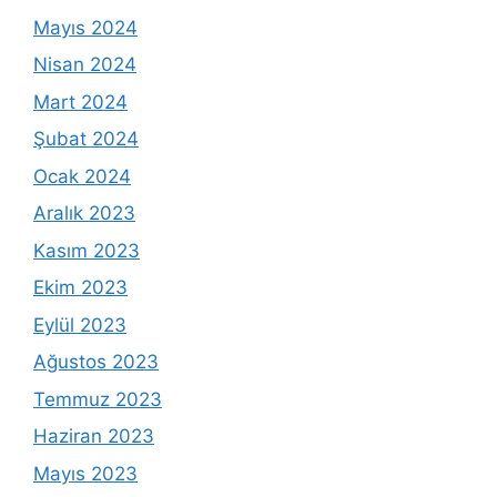
Mayıs 2024
Nisan 2024
Mart 2024
Şubat 2024
Ocak 2024
Aralık 2023
Kasım 2023
Ekim 2023
Eylül 2023
Ağustos 2023
Temmuz 2023
Haziran 2023
Mayıs 2023