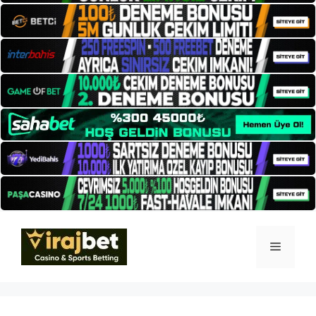
İçeriğe
atla
Menü