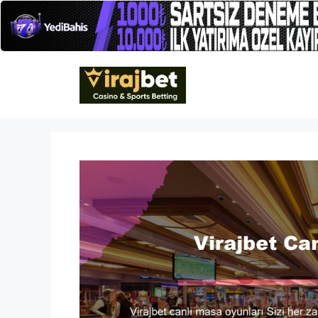
İçeriğe
atla