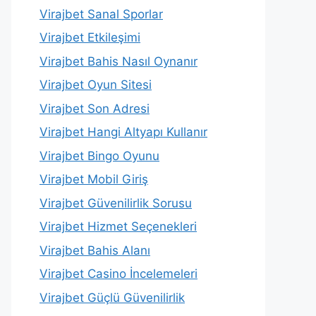
Virajbet Sanal Sporlar
Virajbet Etkileşimi
Virajbet Bahis Nasıl Oynanır
Virajbet Oyun Sitesi
Virajbet Son Adresi
Virajbet Hangi Altyapı Kullanır
Virajbet Bingo Oyunu
Virajbet Mobil Giriş
Virajbet Güvenilirlik Sorusu
Virajbet Hizmet Seçenekleri
Virajbet Bahis Alanı
Virajbet Casino İncelemeleri
Virajbet Güçlü Güvenilirlik