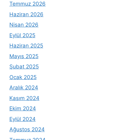
Temmuz 2026
Haziran 2026
Nisan 2026
Eylül 2025
Haziran 2025
Mayıs 2025
Şubat 2025
Ocak 2025
Aralık 2024
Kasım 2024
Ekim 2024
Eylül 2024
Ağustos 2024
Temmuz 2024