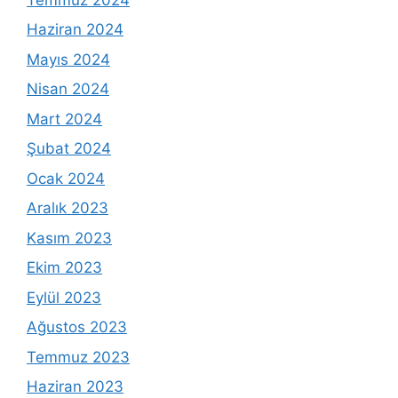
Haziran 2024
Mayıs 2024
Nisan 2024
Mart 2024
Şubat 2024
Ocak 2024
Aralık 2023
Kasım 2023
Ekim 2023
Eylül 2023
Ağustos 2023
Temmuz 2023
Haziran 2023