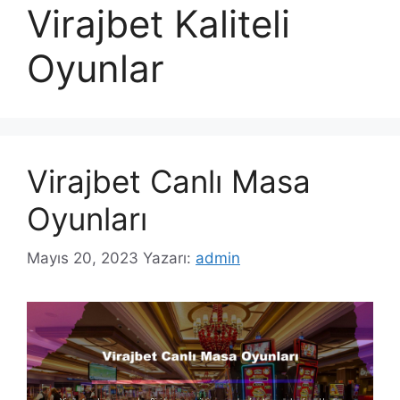
Virajbet Kaliteli
Oyunlar
Virajbet Canlı Masa
Oyunları
Mayıs 20, 2023
Yazarı:
admin