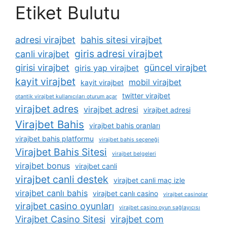
Etiket Bulutu
adresi virajbet
bahis sitesi virajbet
giris adresi virajbet
canli virajbet
girisi virajbet
güncel virajbet
giris yap virajbet
kayit virajbet
mobil virajbet
kayit virajbet
twitter virajbet
otantik virajbet kullanıcıları oturum açar
virajbet adres
virajbet adresi
virajbet adresi
Virajbet Bahis
virajbet bahis oranları
virajbet bahis platformu
virajbet bahis seçeneği
Virajbet Bahis Sitesi
virajbet belgeleri
virajbet bonus
virajbet canli
virajbet canli destek
virajbet canli maç izle
virajbet canlı bahis
virajbet canlı casino
virajbet casinolar
virajbet casino oyunları
virajbet casino oyun sağlayıcısı
Virajbet Casino Sitesi
virajbet com