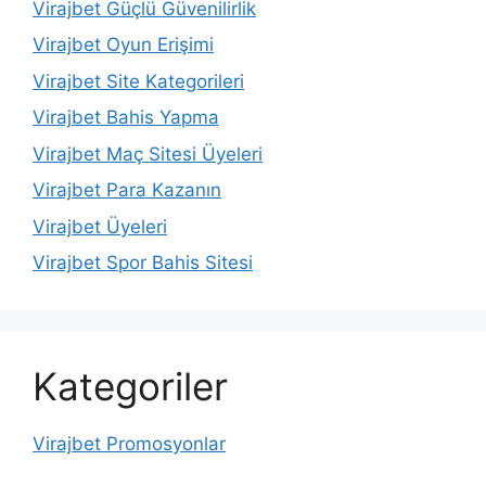
Virajbet Güçlü Güvenilirlik
Virajbet Oyun Erişimi
Virajbet Site Kategorileri
Virajbet Bahis Yapma
Virajbet Maç Sitesi Üyeleri
Virajbet Para Kazanın
Virajbet Üyeleri
Virajbet Spor Bahis Sitesi
Kategoriler
Virajbet Promosyonlar