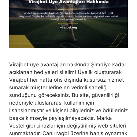
Virajbet üye avantajları hakkında Şimdiye kadar
açıklanan hediyeleri silelim! Üyelik oluşturarak
Virajbet her hafta ofis dışında kusursuz hizmet
sunarak müşterilerine en verimli sadeliği
sunduğunu göreceksiniz. Bu site, güvenilirliği
nedeniyle uluslararası kullanım için
lisanslanmıştır ve kişisel bilgileriniz ve ödülleriniz
başka kimseyle paylaşılmayacaktır. Marka
Vestel gibi cihazlar için değiştirilmiş web siteleri
sunmaktadır. Canlı ragbi üzerine bahis oynamak