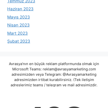
Temmuz 2023
Haziran 2023
Mayıs 2023
Nisan 2023
Mart 2023
Şubat 2023
Avrasya'nın en büyük reklam platformunda olmak için
Microsoft Teams:
reklam@avrasyamarketing.com
adresimizden veya Telegram: @Avrasyamarketing
adresimizden irtibat kurabilirsiniz. (Tek iletişim
adreslerimiz teams / telegram ve mail adresimizdir.
Harici hiçbir iletişim adresimiz bulunmamaktadır.
Lütfen itibar etmeyiniz.) Türkiye yasalarına göre 7258
sayılı kanun uyarınca yasa dışı bahis oynamanın
cezaları mevcuttur. Şu an bulunduğunuz site hiç bir