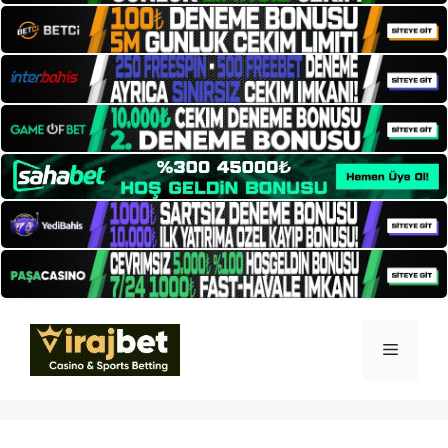
İçeriğe
atla
Menü