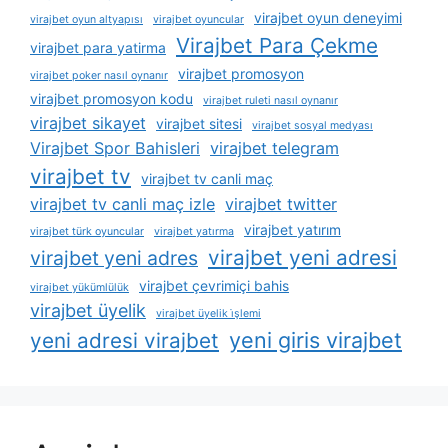
virajbet oyun deneyimi
virajbet oyun altyapısı
virajbet oyuncular
Virajbet Para Çekme
virajbet para yatirma
virajbet promosyon
virajbet poker nasıl oynanır
virajbet promosyon kodu
virajbet ruleti nasıl oynanır
virajbet sikayet
virajbet sitesi
virajbet sosyal medyası
Virajbet Spor Bahisleri
virajbet telegram
virajbet tv
virajbet tv canli maç
virajbet tv canli maç izle
virajbet twitter
virajbet yatırım
virajbet türk oyuncular
virajbet yatırma
virajbet yeni adresi
virajbet yeni adres
virajbet çevrimiçi bahis
virajbet yükümlülük
virajbet üyelik
virajbet üyelik i̇şlemi
yeni giris virajbet
yeni adresi virajbet