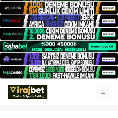
İçeriğe
atla
Menü