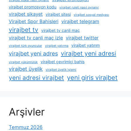
virajbet poker nasıl oynanır
virajbet promosyon kodu
virajbet ruleti nasıl oynanır
virajbet sikayet
virajbet sitesi
virajbet sosyal medyası
Virajbet Spor Bahisleri
virajbet telegram
virajbet tv
virajbet tv canli maç
virajbet tv canli maç izle
virajbet twitter
virajbet yatırım
virajbet türk oyuncular
virajbet yatırma
virajbet yeni adresi
virajbet yeni adres
virajbet çevrimiçi bahis
virajbet yükümlülük
virajbet üyelik
virajbet üyelik i̇şlemi
yeni giris virajbet
yeni adresi virajbet
Arşivler
Temmuz 2026