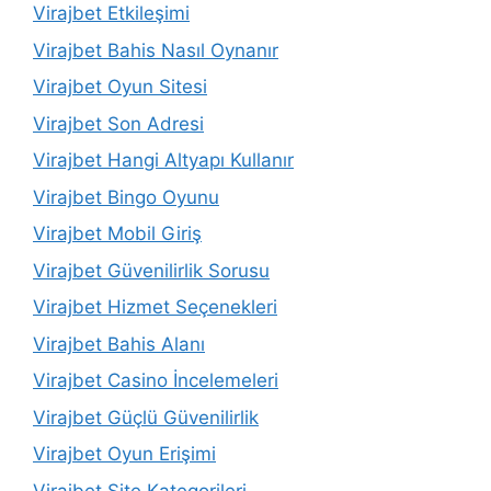
Virajbet Etkileşimi
Virajbet Bahis Nasıl Oynanır
Virajbet Oyun Sitesi
Virajbet Son Adresi
Virajbet Hangi Altyapı Kullanır
Virajbet Bingo Oyunu
Virajbet Mobil Giriş
Virajbet Güvenilirlik Sorusu
Virajbet Hizmet Seçenekleri
Virajbet Bahis Alanı
Virajbet Casino İncelemeleri
Virajbet Güçlü Güvenilirlik
Virajbet Oyun Erişimi
Virajbet Site Kategorileri