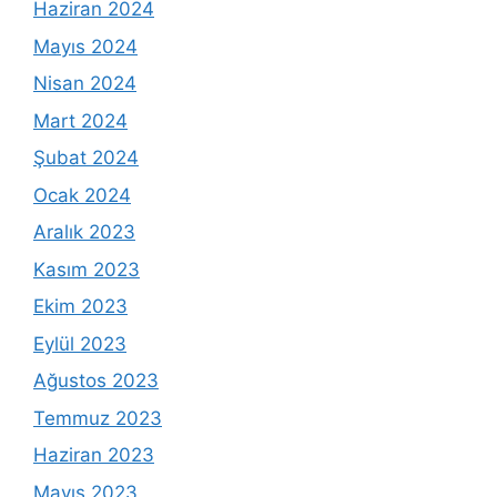
Haziran 2024
Mayıs 2024
Nisan 2024
Mart 2024
Şubat 2024
Ocak 2024
Aralık 2023
Kasım 2023
Ekim 2023
Eylül 2023
Ağustos 2023
Temmuz 2023
Haziran 2023
Mayıs 2023