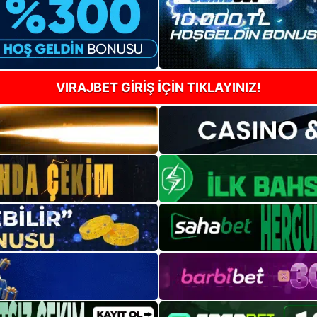
VIRAJBET GİRİŞ İÇİN TIKLAYINIZ!