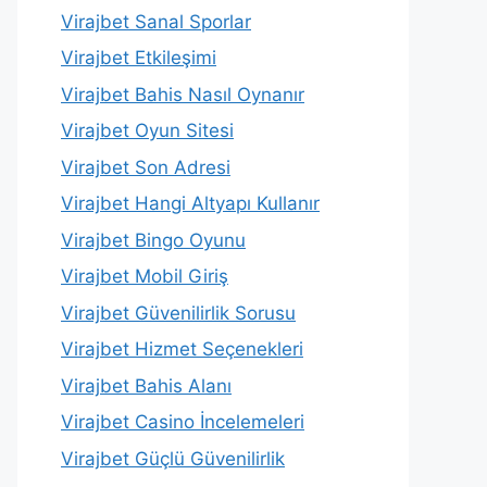
Virajbet Sanal Sporlar
Virajbet Etkileşimi
Virajbet Bahis Nasıl Oynanır
Virajbet Oyun Sitesi
Virajbet Son Adresi
Virajbet Hangi Altyapı Kullanır
Virajbet Bingo Oyunu
Virajbet Mobil Giriş
Virajbet Güvenilirlik Sorusu
Virajbet Hizmet Seçenekleri
Virajbet Bahis Alanı
Virajbet Casino İncelemeleri
Virajbet Güçlü Güvenilirlik