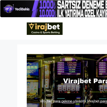
İçeriğe
atla