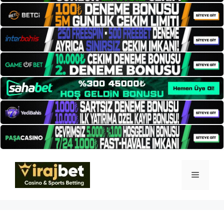
İçeriğe
atla
Menü