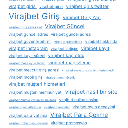
virajbet girisi
virajbet giris twitter
virajbet girisi
Virajbet Giriş
Virajbet Giriş Yap
Virajbet Güncel
virajbet giriş yeni kayıt
virajbet güncel adres
virajbet güncel adresi
virajbet güvenilebilir mi
virajbet hakkında
virajbet güvenilirlik
virajbet instagram
virajbet kayıt
virajbet i̇letişim
virajbet kaç oldu
virajbet kayıt süreci
virajbet maç izleme
virajbet masa oyun türleri
virajbet mevcut giriş adresi
virajbet mevcut giriş bilgilerim nedir
virajbet mobil giriş
virajbet mobil üyelik
virajbet müşteri hizmetleri
virajbet nasil bir site
virajbet müşteri memnuniyeti
virajbet online casino
virajbet olumlu yorumları nelerdir
virajbet oyun deneyimi
virajbet oyun altyapısı
virajbet oyuncular
Virajbet Para Çekme
virajbet para yatirma
virajbet promosyon
virajbet poker nasıl oynanır