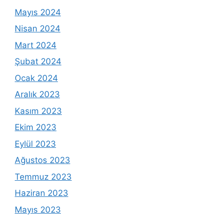
Mayıs 2024
Nisan 2024
Mart 2024
Şubat 2024
Ocak 2024
Aralık 2023
Kasım 2023
Ekim 2023
Eylül 2023
Ağustos 2023
Temmuz 2023
Haziran 2023
Mayıs 2023