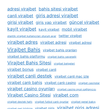
adresi virajbet
bahis sitesi virajbet
giris adresi virajbet
canli virajbet
girisi virajbet
güncel virajbet
giris yap virajbet
kayit virajbet
mobil virajbet
kayit virajbet
twitter virajbet
otantik virajbet kullanıcıları oturum açar
virajbet adres
virajbet adresi
virajbet adresi
Virajbet Bahis
virajbet bahis oranları
virajbet bahis platformu
virajbet bahis seçeneği
Virajbet Bahis Sitesi
virajbet belgeleri
virajbet bonus
virajbet canli
virajbet canli destek
virajbet canli maç izle
virajbet canlı bahis
virajbet canlı casino
virajbet casinolar
virajbet casino oyunları
virajbet casino oyun sağlayıcısı
Virajbet Casino Sitesi
virajbet com
virajbet destek hattı
virajbet futbol canlı oyunlar
virajbet genel bakış
virajbet giris adresi
virajbet giris
virajbet geri bildirim