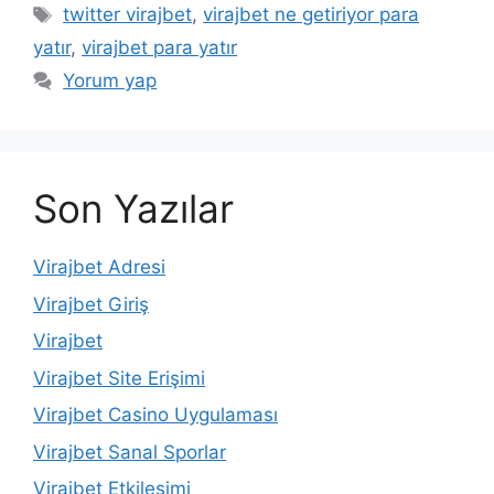
Etiketler
twitter virajbet
,
virajbet ne getiriyor para
yatır
,
virajbet para yatır
Yorum yap
Son Yazılar
Virajbet Adresi
Virajbet Giriş
Virajbet
Virajbet Site Erişimi
Virajbet Casino Uygulaması
Virajbet Sanal Sporlar
Virajbet Etkileşimi