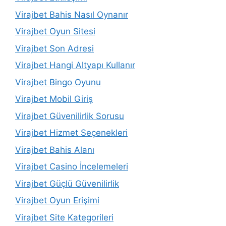
Virajbet Bahis Nasıl Oynanır
Virajbet Oyun Sitesi
Virajbet Son Adresi
Virajbet Hangi Altyapı Kullanır
Virajbet Bingo Oyunu
Virajbet Mobil Giriş
Virajbet Güvenilirlik Sorusu
Virajbet Hizmet Seçenekleri
Virajbet Bahis Alanı
Virajbet Casino İncelemeleri
Virajbet Güçlü Güvenilirlik
Virajbet Oyun Erişimi
Virajbet Site Kategorileri