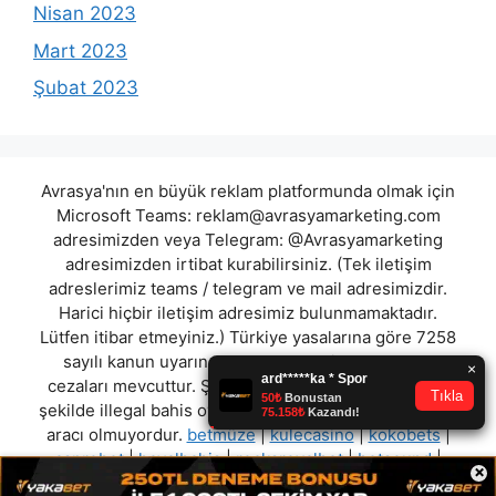
Nisan 2023
Mart 2023
Şubat 2023
Avrasya'nın en büyük reklam platformunda olmak için
Microsoft Teams:
reklam@avrasyamarketing.com
adresimizden veya Telegram: @Avrasyamarketing
adresimizden irtibat kurabilirsiniz. (Tek iletişim
adreslerimiz teams / telegram ve mail adresimizdir.
Harici hiçbir iletişim adresimiz bulunmamaktadır.
Lütfen itibar etmeyiniz.) Türkiye yasalarına göre 7258
sayılı kanun uyarınca yasa dışı bahis oynamanın
cezaları mevcuttur. Şu an bulunduğunuz site hiç bir
şekilde illegal bahis oyunları oynatmıyor ve oynamaya
aracı olmuyordur.
betmüze
|
kulecasino
|
kokobets
|
asprobet
|
hayalbahis
|
rocksroyalbet
|
betsound
|
×
casinosezar