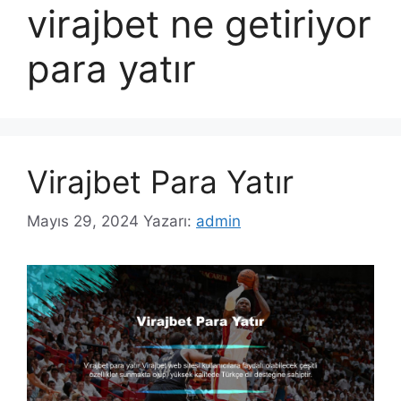
virajbet ne getiriyor
para yatır
Virajbet Para Yatır
Mayıs 29, 2024
Yazarı:
admin