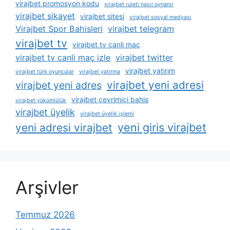
virajbet promosyon kodu
virajbet ruleti nasıl oynanır
virajbet sikayet
virajbet sitesi
virajbet sosyal medyası
Virajbet Spor Bahisleri
virajbet telegram
virajbet tv
virajbet tv canli maç
virajbet tv canli maç izle
virajbet twitter
virajbet yatırım
virajbet türk oyuncular
virajbet yatırma
virajbet yeni adresi
virajbet yeni adres
virajbet çevrimiçi bahis
virajbet yükümlülük
virajbet üyelik
virajbet üyelik i̇şlemi
yeni giris virajbet
yeni adresi virajbet
Arşivler
Temmuz 2026