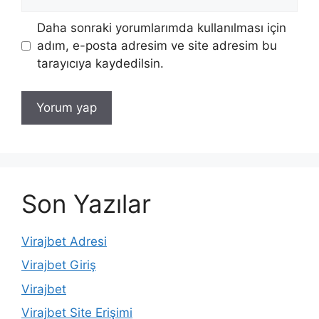
sitesi
Daha sonraki yorumlarımda kullanılması için
adım, e-posta adresim ve site adresim bu
tarayıcıya kaydedilsin.
Son Yazılar
Virajbet Adresi
Virajbet Giriş
Virajbet
Virajbet Site Erişimi