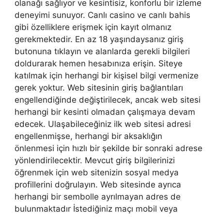
olanağı sağlıyor ve kesintisiz, konforlu bir izleme
deneyimi sunuyor. Canlı casino ve canlı bahis
gibi özelliklere erişmek için kayıt olmanız
gerekmektedir. En az 18 yaşındaysanız giriş
butonuna tıklayın ve alanlarda gerekli bilgileri
doldurarak hemen hesabınıza erişin. Siteye
katılmak için herhangi bir kişisel bilgi vermenize
gerek yoktur. Web sitesinin giriş bağlantıları
engellendiğinde değiştirilecek, ancak web sitesi
herhangi bir kesinti olmadan çalışmaya devam
edecek. Ulaşabileceğiniz ilk web sitesi adresi
engellenmişse, herhangi bir aksaklığın
önlenmesi için hızlı bir şekilde bir sonraki adrese
yönlendirilecektir. Mevcut giriş bilgilerinizi
öğrenmek için web sitenizin sosyal medya
profillerini doğrulayın. Web sitesinde ayrıca
herhangi bir sembolle ayrılmayan adres de
bulunmaktadır İstediğiniz maçı mobil veya