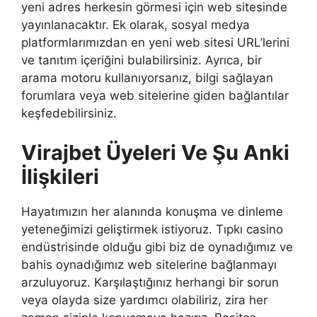
yeni adres herkesin görmesi için web sitesinde
yayınlanacaktır. Ek olarak, sosyal medya
platformlarımızdan en yeni web sitesi URL’lerini
ve tanıtım içeriğini bulabilirsiniz. Ayrıca, bir
arama motoru kullanıyorsanız, bilgi sağlayan
forumlara veya web sitelerine giden bağlantılar
keşfedebilirsiniz.
Virajbet Üyeleri Ve Şu Anki
İlişkileri
Hayatımızın her alanında konuşma ve dinleme
yeteneğimizi geliştirmek istiyoruz. Tıpkı casino
endüstrisinde olduğu gibi biz de oynadığımız ve
bahis oynadığımız web sitelerine bağlanmayı
arzuluyoruz. Karşılaştığınız herhangi bir sorun
veya olayda size yardımcı olabiliriz, zira her