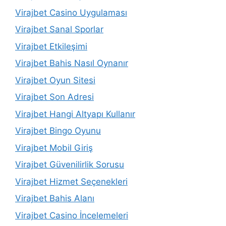
Virajbet Casino Uygulaması
Virajbet Sanal Sporlar
Virajbet Etkileşimi
Virajbet Bahis Nasıl Oynanır
Virajbet Oyun Sitesi
Virajbet Son Adresi
Virajbet Hangi Altyapı Kullanır
Virajbet Bingo Oyunu
Virajbet Mobil Giriş
Virajbet Güvenilirlik Sorusu
Virajbet Hizmet Seçenekleri
Virajbet Bahis Alanı
Virajbet Casino İncelemeleri