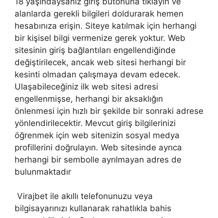
18 yaşındaysanız giriş butonuna tıklayın ve
alanlarda gerekli bilgileri doldurarak hemen
hesabınıza erişin. Siteye katılmak için herhangi
bir kişisel bilgi vermenize gerek yoktur. Web
sitesinin giriş bağlantıları engellendiğinde
değiştirilecek, ancak web sitesi herhangi bir
kesinti olmadan çalışmaya devam edecek.
Ulaşabileceğiniz ilk web sitesi adresi
engellenmişse, herhangi bir aksaklığın
önlenmesi için hızlı bir şekilde bir sonraki adrese
yönlendirilecektir. Mevcut giriş bilgilerinizi
öğrenmek için web sitenizin sosyal medya
profillerini doğrulayın. Web sitesinde ayrıca
herhangi bir sembolle ayrılmayan adres de
bulunmaktadır
Virajbet ile akıllı telefonunuzu veya
bilgisayarınızı kullanarak rahatlıkla bahis