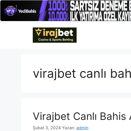
İçeriğe
atla
virajbet canlı bah
Virajbet Canlı Bahis
Şubat 3, 2024
Yazarı:
admin