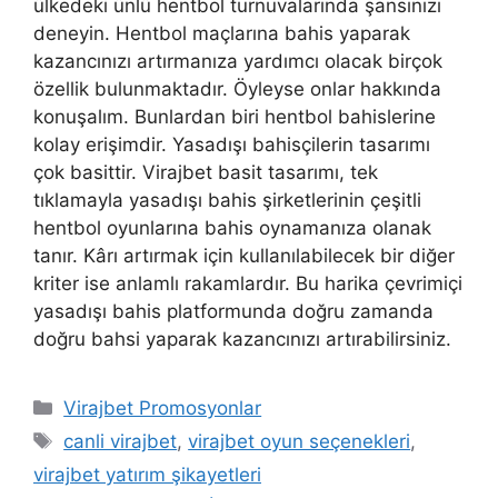
ülkedeki ünlü hentbol turnuvalarında şansınızı
deneyin. Hentbol maçlarına bahis yaparak
kazancınızı artırmanıza yardımcı olacak birçok
özellik bulunmaktadır. Öyleyse onlar hakkında
konuşalım. Bunlardan biri hentbol bahislerine
kolay erişimdir. Yasadışı bahisçilerin tasarımı
çok basittir. Virajbet basit tasarımı, tek
tıklamayla yasadışı bahis şirketlerinin çeşitli
hentbol oyunlarına bahis oynamanıza olanak
tanır. Kârı artırmak için kullanılabilecek bir diğer
kriter ise anlamlı rakamlardır. Bu harika çevrimiçi
yasadışı bahis platformunda doğru zamanda
doğru bahsi yaparak kazancınızı artırabilirsiniz.
Kategoriler
Virajbet Promosyonlar
Etiketler
canli virajbet
,
virajbet oyun seçenekleri
,
virajbet yatırım şikayetleri