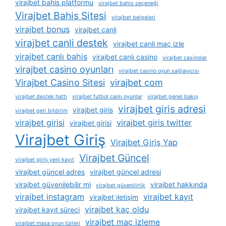
virajbet bahis platformu
virajbet bahis seçeneği
Virajbet Bahis Sitesi
virajbet belgeleri
virajbet bonus
virajbet canli
virajbet canli destek
virajbet canli maç izle
virajbet canlı bahis
virajbet canlı casino
virajbet casinolar
virajbet casino oyunları
virajbet casino oyun sağlayıcısı
Virajbet Casino Sitesi
virajbet com
virajbet destek hattı
virajbet futbol canlı oyunlar
virajbet genel bakış
virajbet giris adresi
virajbet giris
virajbet geri bildirim
virajbet girisi
virajbet giris twitter
virajbet girisi
Virajbet Giriş
Virajbet Giriş Yap
Virajbet Güncel
virajbet giriş yeni kayıt
virajbet güncel adres
virajbet güncel adresi
virajbet güvenilebilir mi
virajbet hakkında
virajbet güvenilirlik
virajbet instagram
virajbet kayıt
virajbet i̇letişim
virajbet kaç oldu
virajbet kayıt süreci
virajbet maç izleme
virajbet masa oyun türleri