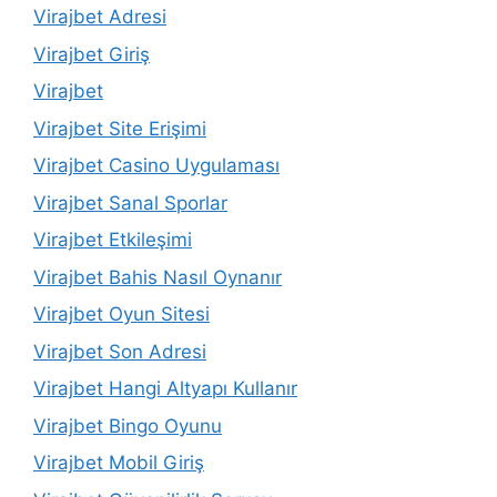
Virajbet Adresi
Virajbet Giriş
Virajbet
Virajbet Site Erişimi
Virajbet Casino Uygulaması
Virajbet Sanal Sporlar
Virajbet Etkileşimi
Virajbet Bahis Nasıl Oynanır
Virajbet Oyun Sitesi
Virajbet Son Adresi
Virajbet Hangi Altyapı Kullanır
Virajbet Bingo Oyunu
Virajbet Mobil Giriş