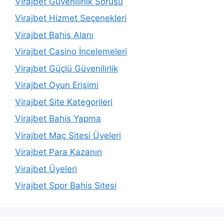
Virajbet Güvenilirlik Sorusu
Virajbet Hizmet Seçenekleri
Virajbet Bahis Alanı
Virajbet Casino İncelemeleri
Virajbet Güçlü Güvenilirlik
Virajbet Oyun Erişimi
Virajbet Site Kategorileri
Virajbet Bahis Yapma
Virajbet Maç Sitesi Üyeleri
Virajbet Para Kazanın
Virajbet Üyeleri
Virajbet Spor Bahis Sitesi