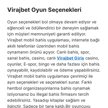
Virajbet Oyun Seçenekleri
Oyun seçenekleri bol olmaya devam ediyor ve
eğlenceli ve ödüllendirici bir deneyim sağlamak
için müşteri memnuniyeti garanti ediliyor.
Virajbet mobil bahis uygulaması, internete bağlı
akıllı telefonlar üzerinden mobil bahis
oynamanın önünü açıyor. Canlı bahis, spor,
sanal bahis, casino, canlı
Virajbet Giriş
casino,
oyunlar, E-spor, bingo ve daha fazlası için bahis
oynayabilir, kaydolabilir ve ödeme yapabilirsiniz.
Virajbet mobil bahis uygulaması çevrimiçi ile
aynı seçenekleri ve seçenekleri sunar. Farklı
hentbol organizasyonlarına bahis oynamak
istiyorsanız bu illegal bahis firmasını tercih
edebilirsiniz. Yasadışı kitaplar sağlam ve
ilginçtir. Sadece bir tane kaldı.Bir oyuncuyu