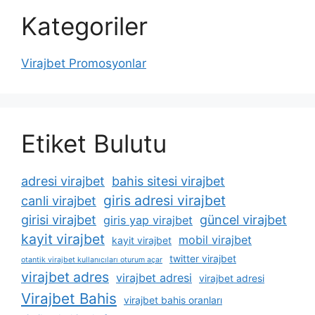
Kategoriler
Virajbet Promosyonlar
Etiket Bulutu
adresi virajbet
bahis sitesi virajbet
giris adresi virajbet
canli virajbet
girisi virajbet
güncel virajbet
giris yap virajbet
kayit virajbet
mobil virajbet
kayit virajbet
twitter virajbet
otantik virajbet kullanıcıları oturum açar
virajbet adres
virajbet adresi
virajbet adresi
Virajbet Bahis
virajbet bahis oranları