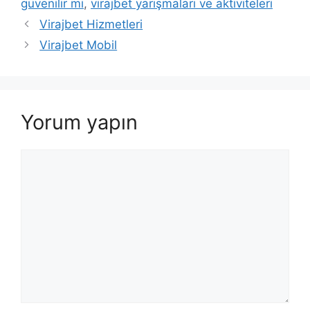
güvenilir mi
,
virajbet yarışmaları ve aktiviteleri
Virajbet Hizmetleri
Virajbet Mobil
Yorum yapın
Yorum