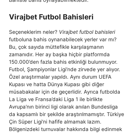
Bahiste bahis oynayabilmektedir.
Virajbet Futbol Bahisleri
Seçeneklerim neler?
Virajbet futbol bahisleri
futboluna bahis oynanabilecek yerler var mı?
Bu, çok sayıda müttefikle karşılaşmanın
zamanıdır. Her ay başka hiçbir platformda
150.000’den fazla bahis etkinliği bulunmuyor.
Futbol, ​​Şampiyonlar Ligi’nde zirvede yer alıyor.
Özel araştırmalar yapıldı. Aynı durum UEFA
Kupası ve hatta Dünya Kupası gibi diğer
müsabakalar için de geçerlidir. Ayrıca futbolda
La Liga ve Fransa’daki Liga 1 ile birlikte
Avrupa’nın birinci ligi olarak anılan Bundesliga
da kapsamlı bir şekilde araştırılmamıştır. Türkiye
Çin Süper Ligi’ni hafife almamak lazım.
Bölgenizdeki turnuvalar hakkında bilgi edinmek