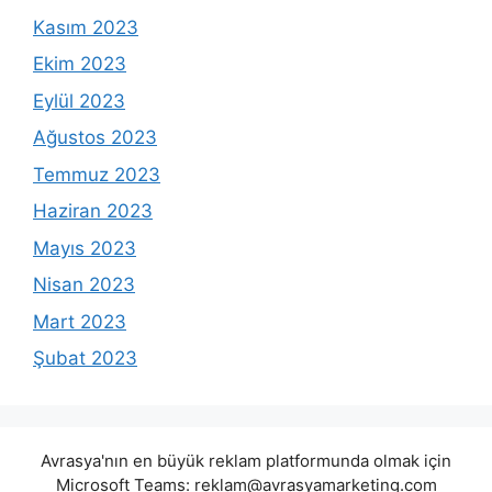
Kasım 2023
Ekim 2023
Eylül 2023
Ağustos 2023
Temmuz 2023
Haziran 2023
Mayıs 2023
Nisan 2023
Mart 2023
Şubat 2023
Avrasya'nın en büyük reklam platformunda olmak için
Microsoft Teams:
reklam@avrasyamarketing.com