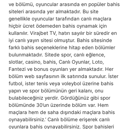
ve bölümü, oyuncular arasında en popüler bahis
siteleri arasında yer almaktadır. Bu site
genellikle oyuncular tarafından canlı maçlara
hiçbir ücret ödemeden bahis oynamak için
kullanılır. Virajbet TV, hatırı sayılır bir süredir en
iyi canlı yayın sitesi olmuştur. Bahis sitesinde
farklı bahis seçeneklerine hitap eden bölümler
bulunmaktadır. Sitede spor, canlı eğlence,
slotlar, casino, bahis, Canlı Oyunlar, Loto,
Fantezi ve bonus oyunları yer almaktadır. Her
bölüm web sayfasının ilk satırında sunulur. İster
futbol, ​​ister tenis veya voleybol üzerine bahis
yapın ve spor bölümünün geri kalanı, onu
bulabileceğiniz yerdir. Gördüğünüz gibi spor
bölümünde 30’un üzerinde bölüm var. Hem
maçlara hem de saha dışındaki maçlara bahis
oynayabilirsiniz.’ Canlı bölüme erişerek canlı
oyunlara bahis oynayabilirsiniz. Spor bahisleri