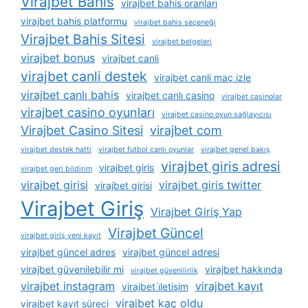
Virajbet Bahis
virajbet bahis oranları
virajbet bahis platformu
virajbet bahis seçeneği
Virajbet Bahis Sitesi
virajbet belgeleri
virajbet bonus
virajbet canli
virajbet canli destek
virajbet canli maç izle
virajbet canlı bahis
virajbet canlı casino
virajbet casinolar
virajbet casino oyunları
virajbet casino oyun sağlayıcısı
Virajbet Casino Sitesi
virajbet com
virajbet destek hattı
virajbet futbol canlı oyunlar
virajbet genel bakış
virajbet giris adresi
virajbet giris
virajbet geri bildirim
virajbet girisi
virajbet giris twitter
virajbet girisi
Virajbet Giriş
Virajbet Giriş Yap
Virajbet Güncel
virajbet giriş yeni kayıt
virajbet güncel adres
virajbet güncel adresi
virajbet güvenilebilir mi
virajbet hakkında
virajbet güvenilirlik
virajbet instagram
virajbet kayıt
virajbet i̇letişim
virajbet kaç oldu
virajbet kayıt süreci