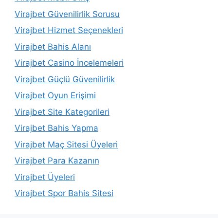
Virajbet Güvenilirlik Sorusu
Virajbet Hizmet Seçenekleri
Virajbet Bahis Alanı
Virajbet Casino İncelemeleri
Virajbet Güçlü Güvenilirlik
Virajbet Oyun Erişimi
Virajbet Site Kategorileri
Virajbet Bahis Yapma
Virajbet Maç Sitesi Üyeleri
Virajbet Para Kazanın
Virajbet Üyeleri
Virajbet Spor Bahis Sitesi