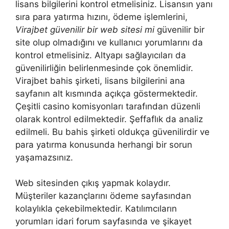
lisans bilgilerini kontrol etmelisiniz. Lisansın yanı
sıra para yatırma hızını, ödeme işlemlerini,
Virajbet güvenilir bir web sitesi mi
güvenilir bir
site olup olmadığını ve kullanıcı yorumlarını da
kontrol etmelisiniz. Altyapı sağlayıcıları da
güvenilirliğin belirlenmesinde çok önemlidir.
Virajbet bahis şirketi, lisans bilgilerini ana
sayfanın alt kısmında açıkça göstermektedir.
Çeşitli casino komisyonları tarafından düzenli
olarak kontrol edilmektedir. Şeffaflık da analiz
edilmeli. Bu bahis şirketi oldukça güvenilirdir ve
para yatırma konusunda herhangi bir sorun
yaşamazsınız.
Web sitesinden çıkış yapmak kolaydır.
Müşteriler kazançlarını ödeme sayfasından
kolaylıkla çekebilmektedir. Katılımcıların
yorumları idari forum sayfasında ve şikayet