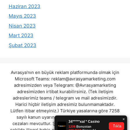
Haziran 2023
Mayıs 2023
Nisan 2023
Mart 2023
Şubat 2023
Avrasya'nın en büyük reklam platformunda olmak için
Microsoft Teams:
reklam@avrasyamarketing.com
adresimizden veya Telegram: @Avrasyamarketing
adresimizden irtibat kurabilirsiniz. (Tek iletişim
adreslerimiz teams / telegram ve mail adresimizdir.
Harici hiçbir iletişim adresimiz bulunmamaktadır.
Lütfen itibar etmeyiniz.) Türkiye yasalarına göre 7258
sayılı kanun uyarınca yasa dışı bahis oynamanın
cezaları mevcuttur. Şu an bulunduğunuz site hiç bir
şekilde illegal bahis oyunları oynatmıyor ve oynamaya