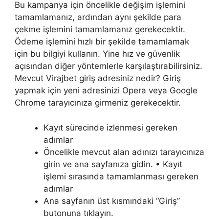
Bu kampanya için öncelikle değişim işlemini
tamamlamanız, ardından aynı şekilde para
çekme işlemini tamamlamanız gerekecektir.
Ödeme işlemini hızlı bir şekilde tamamlamak
için bu bilgiyi kullanın. Yine hız ve güvenlik
açısından diğer yöntemlerle karşılaştırabilirsiniz.
Mevcut Virajbet giriş adresiniz nedir? Giriş
yapmak için yeni adresinizi Opera veya Google
Chrome tarayıcınıza girmeniz gerekecektir.
Kayıt sürecinde izlenmesi gereken
adımlar
Öncelikle mevcut alan adınızı tarayıcınıza
girin ve ana sayfanıza gidin. • Kayıt
işlemi sırasında tamamlanması gereken
adımlar
Ana sayfanın üst kısmındaki “Giriş”
butonuna tıklayın.