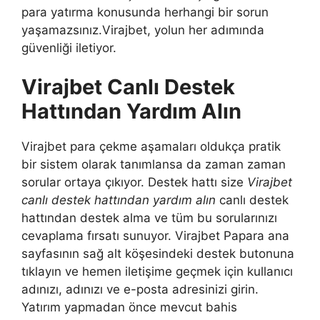
para yatırma konusunda herhangi bir sorun
yaşamazsınız.Virajbet, yolun her adımında
güvenliği iletiyor.
Virajbet Canlı Destek
Hattından Yardım Alın
Virajbet para çekme aşamaları oldukça pratik
bir sistem olarak tanımlansa da zaman zaman
sorular ortaya çıkıyor. Destek hattı size
Virajbet
canlı destek hattından yardım alın
canlı destek
hattından destek alma ve tüm bu sorularınızı
cevaplama fırsatı sunuyor. Virajbet Papara ana
sayfasının sağ alt köşesindeki destek butonuna
tıklayın ve hemen iletişime geçmek için kullanıcı
adınızı, adınızı ve e-posta adresinizi girin.
Yatırım yapmadan önce mevcut bahis