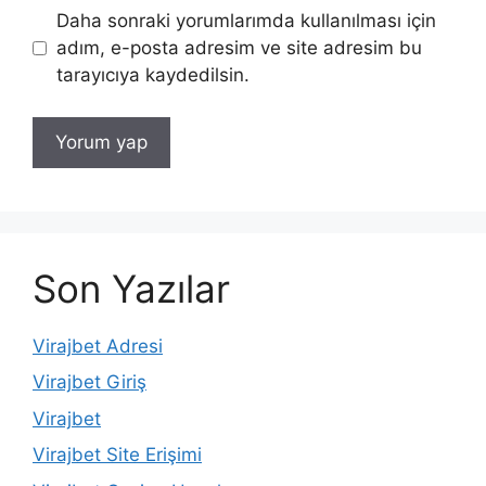
Daha sonraki yorumlarımda kullanılması için
adım, e-posta adresim ve site adresim bu
tarayıcıya kaydedilsin.
Son Yazılar
Virajbet Adresi
Virajbet Giriş
Virajbet
Virajbet Site Erişimi