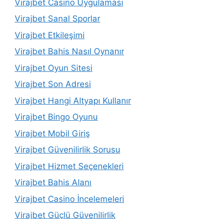
Virajbet Casino Uygulaması
Virajbet Sanal Sporlar
Virajbet Etkileşimi
Virajbet Bahis Nasıl Oynanır
Virajbet Oyun Sitesi
Virajbet Son Adresi
Virajbet Hangi Altyapı Kullanır
Virajbet Bingo Oyunu
Virajbet Mobil Giriş
Virajbet Güvenilirlik Sorusu
Virajbet Hizmet Seçenekleri
Virajbet Bahis Alanı
Virajbet Casino İncelemeleri
Virajbet Güçlü Güvenilirlik