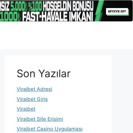
Son Yazılar
Virajbet Adresi
Virajbet Giriş
Virajbet
Virajbet Site Erişimi
Virajbet Casino Uygulaması