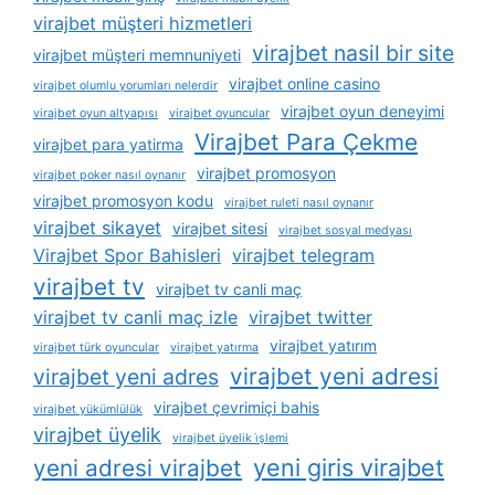
virajbet müşteri hizmetleri
virajbet nasil bir site
virajbet müşteri memnuniyeti
virajbet online casino
virajbet olumlu yorumları nelerdir
virajbet oyun deneyimi
virajbet oyun altyapısı
virajbet oyuncular
Virajbet Para Çekme
virajbet para yatirma
virajbet promosyon
virajbet poker nasıl oynanır
virajbet promosyon kodu
virajbet ruleti nasıl oynanır
virajbet sikayet
virajbet sitesi
virajbet sosyal medyası
Virajbet Spor Bahisleri
virajbet telegram
virajbet tv
virajbet tv canli maç
virajbet tv canli maç izle
virajbet twitter
virajbet yatırım
virajbet türk oyuncular
virajbet yatırma
virajbet yeni adresi
virajbet yeni adres
virajbet çevrimiçi bahis
virajbet yükümlülük
virajbet üyelik
virajbet üyelik i̇şlemi
yeni giris virajbet
yeni adresi virajbet