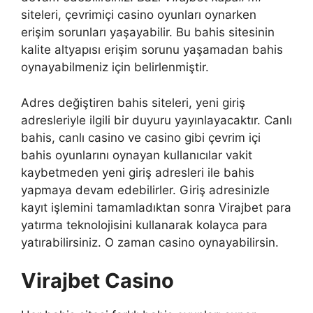
siteleri, çevrimiçi casino oyunları oynarken
erişim sorunları yaşayabilir. Bu bahis sitesinin
kalite altyapısı erişim sorunu yaşamadan bahis
oynayabilmeniz için belirlenmiştir.
Adres değiştiren bahis siteleri, yeni giriş
adresleriyle ilgili bir duyuru yayınlayacaktır. Canlı
bahis, canlı casino ve casino gibi çevrim içi
bahis oyunlarını oynayan kullanıcılar vakit
kaybetmeden yeni giriş adresleri ile bahis
yapmaya devam edebilirler. Giriş adresinizle
kayıt işlemini tamamladıktan sonra Virajbet para
yatırma teknolojisini kullanarak kolayca para
yatırabilirsiniz. O zaman casino oynayabilirsin.
Virajbet Casino