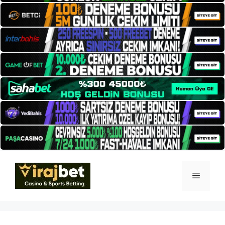
İçeriğe
atla
Menü