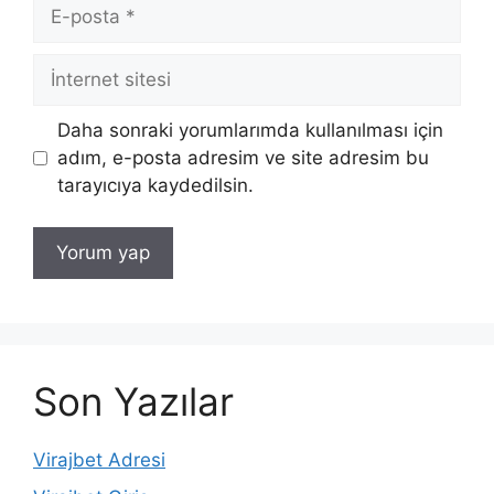
E-
posta
İnternet
sitesi
Daha sonraki yorumlarımda kullanılması için
adım, e-posta adresim ve site adresim bu
tarayıcıya kaydedilsin.
Son Yazılar
Virajbet Adresi