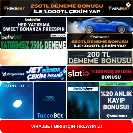
×
VIRAJBET GİRİŞ İÇİN TIKLAYINIZ!