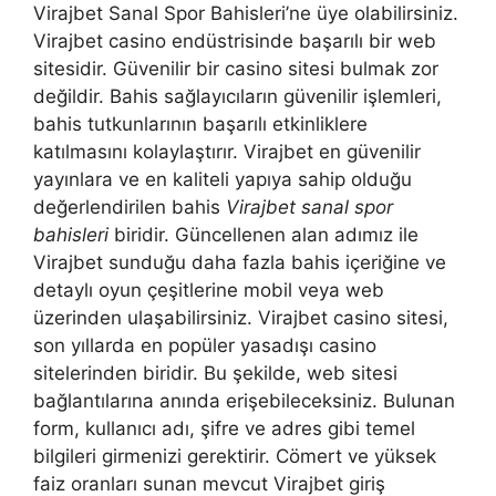
Virajbet Sanal Spor Bahisleri’ne üye olabilirsiniz.
Virajbet casino endüstrisinde başarılı bir web
sitesidir. Güvenilir bir casino sitesi bulmak zor
değildir. Bahis sağlayıcıların güvenilir işlemleri,
bahis tutkunlarının başarılı etkinliklere
katılmasını kolaylaştırır. Virajbet en güvenilir
yayınlara ve en kaliteli yapıya sahip olduğu
değerlendirilen bahis
Virajbet sanal spor
bahisleri
biridir. Güncellenen alan adımız ile
Virajbet sunduğu daha fazla bahis içeriğine ve
detaylı oyun çeşitlerine mobil veya web
üzerinden ulaşabilirsiniz. Virajbet casino sitesi,
son yıllarda en popüler yasadışı casino
sitelerinden biridir. Bu şekilde, web sitesi
bağlantılarına anında erişebileceksiniz. Bulunan
form, kullanıcı adı, şifre ve adres gibi temel
bilgileri girmenizi gerektirir. Cömert ve yüksek
faiz oranları sunan mevcut Virajbet giriş