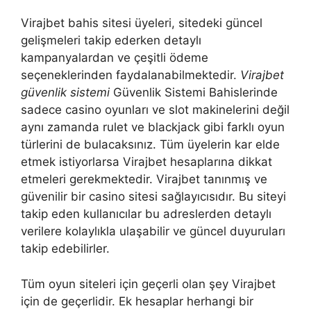
Virajbet bahis sitesi üyeleri, sitedeki güncel
gelişmeleri takip ederken detaylı
kampanyalardan ve çeşitli ödeme
seçeneklerinden faydalanabilmektedir.
Virajbet
güvenlik sistemi
Güvenlik Sistemi Bahislerinde
sadece casino oyunları ve slot makinelerini değil
aynı zamanda rulet ve blackjack gibi farklı oyun
türlerini de bulacaksınız. Tüm üyelerin kar elde
etmek istiyorlarsa Virajbet hesaplarına dikkat
etmeleri gerekmektedir. Virajbet tanınmış ve
güvenilir bir casino sitesi sağlayıcısıdır. Bu siteyi
takip eden kullanıcılar bu adreslerden detaylı
verilere kolaylıkla ulaşabilir ve güncel duyuruları
takip edebilirler.
Tüm oyun siteleri için geçerli olan şey Virajbet
için de geçerlidir. Ek hesaplar herhangi bir