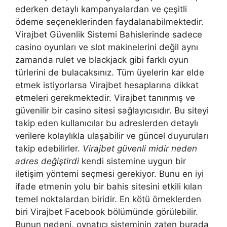
ederken detaylı kampanyalardan ve çeşitli
ödeme seçeneklerinden faydalanabilmektedir.
Virajbet Güvenlik Sistemi Bahislerinde sadece
casino oyunları ve slot makinelerini değil aynı
zamanda rulet ve blackjack gibi farklı oyun
türlerini de bulacaksınız. Tüm üyelerin kar elde
etmek istiyorlarsa Virajbet hesaplarına dikkat
etmeleri gerekmektedir. Virajbet tanınmış ve
güvenilir bir casino sitesi sağlayıcısıdır. Bu siteyi
takip eden kullanıcılar bu adreslerden detaylı
verilere kolaylıkla ulaşabilir ve güncel duyuruları
takip edebilirler.
Virajbet güvenli midir neden
adres değiştirdi
kendi sistemine uygun bir
iletişim yöntemi seçmesi gerekiyor. Bunu en iyi
ifade etmenin yolu bir bahis sitesini etkili kılan
temel noktalardan biridir. En kötü örneklerden
biri Virajbet Facebook bölümünde görülebilir.
Bunun nedeni, oynatıcı sisteminin zaten burada