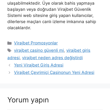
ulaşabilmektedir. Üye olarak bahis yapmaya
başlayan veya doğrudan Virajbet Güvenlik
Sistemi web sitesine giriş yapan kullanıcılar,
dilerlerse maçları canlı izleme imkanına sahip
olacaklardır.
Kategoriler
Virajbet Promosyonlar
Etiketler
virajbet casino güvenli mi
,
virajbet giris
adresi
,
virajbet neden adres değiştirdi
Yeni Virajbet Giriş Adresi
Virajbet Çevrimiçi Casinonun Yeni Adresi
Yorum yapın