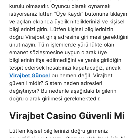
kurulu olmasıdır. Oyuncu olarak oynamak
istiyorsanız lütfen “Üye Kaydı” butonuna tıklayın
ve açılan ekranda üyelik niteliklerinizi ve kişisel
bilgilerinizi girin. Lütfen kişisel bilgilerinizin
doğru Virajbet giriş adresine girilmesi gerektiğini
unutmayın. Tüm işlemlerde yürürlükte olan
emanet sözleşmesine uygun olarak üye
bilgilerinin ifşa edilmediğini ve yanlış girildiğini
tespit edersek hesabınızı kapatacağız, ancak
Virajbet Güncel
bu hemen değil. Virajbet
güvenli midir? Sistem neden adresleri
değiştiriyor? Bu nedenle aşağıdaki bilgilerin
doğru olarak girilmesi gerekmektedir.
Virajbet Casino Güvenli Mi
Lütfen kişisel bilgilerinizi doğru girmeniz