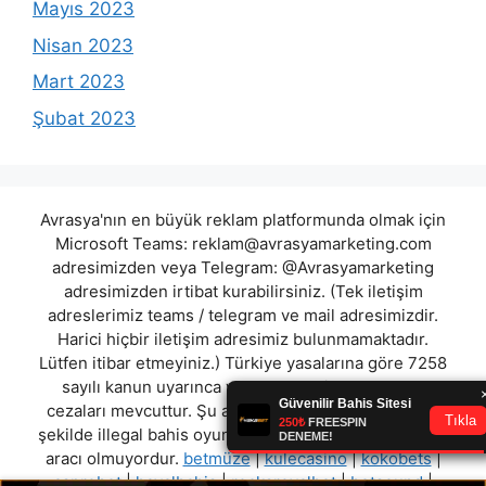
Mayıs 2023
Nisan 2023
Mart 2023
Şubat 2023
Avrasya'nın en büyük reklam platformunda olmak için
Microsoft Teams:
reklam@avrasyamarketing.com
adresimizden veya Telegram: @Avrasyamarketing
adresimizden irtibat kurabilirsiniz. (Tek iletişim
adreslerimiz teams / telegram ve mail adresimizdir.
Harici hiçbir iletişim adresimiz bulunmamaktadır.
Lütfen itibar etmeyiniz.) Türkiye yasalarına göre 7258
sayılı kanun uyarınca yasa dışı bahis oynamanın
cezaları mevcuttur. Şu an bulunduğunuz site hiç bir
şekilde illegal bahis oyunları oynatmıyor ve oynamaya
aracı olmuyordur.
betmüze
|
kulecasino
|
kokobets
|
asprobet
|
hayalbahis
|
rocksroyalbet
|
betsound
|