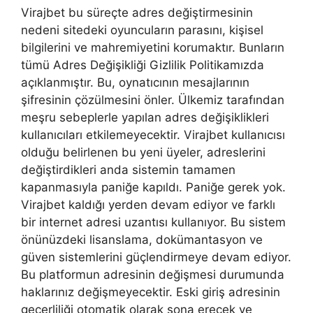
Virajbet bu süreçte adres değiştirmesinin
nedeni sitedeki oyuncuların parasını, kişisel
bilgilerini ve mahremiyetini korumaktır. Bunların
tümü Adres Değişikliği Gizlilik Politikamızda
açıklanmıştır. Bu, oynatıcının mesajlarının
şifresinin çözülmesini önler. Ülkemiz tarafından
meşru sebeplerle yapılan adres değişiklikleri
kullanıcıları etkilemeyecektir. Virajbet kullanıcısı
olduğu belirlenen bu yeni üyeler, adreslerini
değiştirdikleri anda sistemin tamamen
kapanmasıyla paniğe kapıldı. Paniğe gerek yok.
Virajbet kaldığı yerden devam ediyor ve farklı
bir internet adresi uzantısı kullanıyor. Bu sistem
önünüzdeki lisanslama, dokümantasyon ve
güven sistemlerini güçlendirmeye devam ediyor.
Bu platformun adresinin değişmesi durumunda
haklarınız değişmeyecektir. Eski giriş adresinin
geçerliliği otomatik olarak sona erecek ve