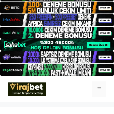
İçeriğe
atla
Menü