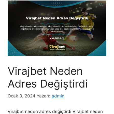
Virajbet Neden
Adres Değiştirdi
Ocak 3, 2024
Yazarı:
admin
Virajbet neden adres değiştirdi Virajbet neden