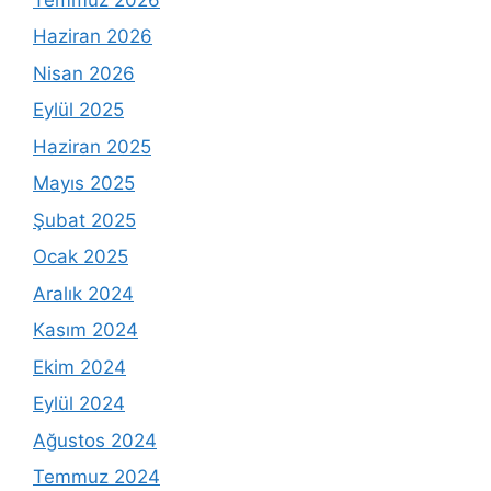
Haziran 2026
Nisan 2026
Eylül 2025
Haziran 2025
Mayıs 2025
Şubat 2025
Ocak 2025
Aralık 2024
Kasım 2024
Ekim 2024
Eylül 2024
Ağustos 2024
Temmuz 2024