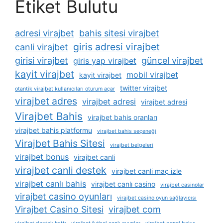
Etiket Bulutu
adresi virajbet
bahis sitesi virajbet
giris adresi virajbet
canli virajbet
girisi virajbet
güncel virajbet
giris yap virajbet
kayit virajbet
mobil virajbet
kayit virajbet
twitter virajbet
otantik virajbet kullanıcıları oturum açar
virajbet adres
virajbet adresi
virajbet adresi
Virajbet Bahis
virajbet bahis oranları
virajbet bahis platformu
virajbet bahis seçeneği
Virajbet Bahis Sitesi
virajbet belgeleri
virajbet bonus
virajbet canli
virajbet canli destek
virajbet canli maç izle
virajbet canlı bahis
virajbet canlı casino
virajbet casinolar
virajbet casino oyunları
virajbet casino oyun sağlayıcısı
Virajbet Casino Sitesi
virajbet com