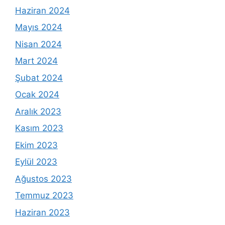
Haziran 2024
Mayıs 2024
Nisan 2024
Mart 2024
Şubat 2024
Ocak 2024
Aralık 2023
Kasım 2023
Ekim 2023
Eylül 2023
Ağustos 2023
Temmuz 2023
Haziran 2023