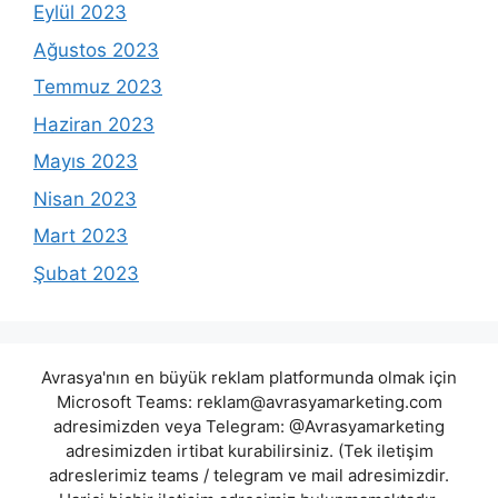
Eylül 2023
Ağustos 2023
Temmuz 2023
Haziran 2023
Mayıs 2023
Nisan 2023
Mart 2023
Şubat 2023
Avrasya'nın en büyük reklam platformunda olmak için
Microsoft Teams:
reklam@avrasyamarketing.com
adresimizden veya Telegram: @Avrasyamarketing
adresimizden irtibat kurabilirsiniz. (Tek iletişim
adreslerimiz teams / telegram ve mail adresimizdir.