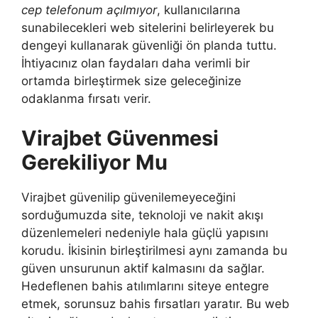
cep telefonum açılmıyor
, kullanıcılarına
sunabilecekleri web sitelerini belirleyerek bu
dengeyi kullanarak güvenliği ön planda tuttu.
İhtiyacınız olan faydaları daha verimli bir
ortamda birleştirmek size geleceğinize
odaklanma fırsatı verir.
Virajbet Güvenmesi
Gerekiliyor Mu
Virajbet güvenilip güvenilemeyeceğini
sorduğumuzda site, teknoloji ve nakit akışı
düzenlemeleri nedeniyle hala güçlü yapısını
korudu. İkisinin birleştirilmesi aynı zamanda bu
güven unsurunun aktif kalmasını da sağlar.
Hedeflenen bahis atılımlarını siteye entegre
etmek, sorunsuz bahis fırsatları yaratır. Bu web