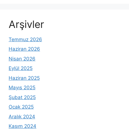
Arşivler
Temmuz 2026
Haziran 2026
Nisan 2026
Eylül 2025
Haziran 2025
Mayıs 2025
Şubat 2025
Ocak 2025
Aralık 2024
Kasım 2024