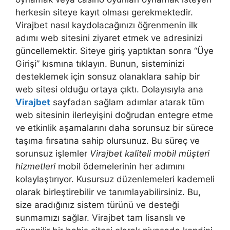
herkesin siteye kayıt olması gerekmektedir.
Virajbet nasıl kaydolacağınızı öğrenmenin ilk
adımı web sitesini ziyaret etmek ve adresinizi
güncellemektir. Siteye giriş yaptıktan sonra “Üye
Girişi” kısmına tıklayın. Bunun, sisteminizi
desteklemek için sonsuz olanaklara sahip bir
web sitesi olduğu ortaya çıktı. Dolayısıyla ana
Virajbet
sayfadan sağlam adımlar atarak tüm
web sitesinin ilerleyişini doğrudan entegre etme
ve etkinlik aşamalarını daha sorunsuz bir sürece
taşıma fırsatına sahip olursunuz. Bu süreç ve
sorunsuz işlemler
Virajbet kaliteli mobil müşteri
hizmetleri
mobil ödemelerinin her adımını
kolaylaştırıyor. Kusursuz düzenlemeleri kademeli
olarak birleştirebilir ve tanımlayabilirsiniz. Bu,
size aradığınız sistem türünü ve desteği
sunmamızı sağlar. Virajbet tam lisanslı ve