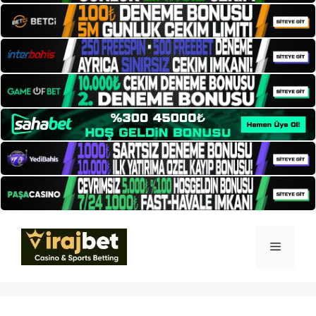
İçeriğe
atla
Menü