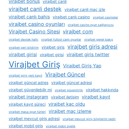
virajbet bonus
virajbet canli
virajbet canli destek
virajbet canli maç izle
virajbet canlı bahis
virajbet canlı casino
virajbet casinolar
virajbet casino oyunları
virajbet casino oyun sağlayıcısı
Virajbet Casino Sitesi
virajbet com
virajbet destek hattı
virajbet futbol canlı oyunlar
virajbet genel bakış
virajbet giris adresi
virajbet giris
virajbet geri bildirim
virajbet girisi
virajbet giris twitter
virajbet girisi
Virajbet Giriş
Virajbet Giriş Yap
Virajbet Güncel
virajbet giriş yeni kayıt
virajbet güncel adres
virajbet güncel adresi
virajbet güvenilebilir mi
virajbet hakkında
virajbet güvenilirlik
virajbet instagram
virajbet kayıt
virajbet i̇letişim
virajbet kaç oldu
virajbet kayıt süreci
virajbet maç izleme
virajbet masa oyun türleri
virajbet mevcut giriş adresi
virajbet mevcut giriş bilgilerim nedir
virajbet mobil giriş
virajbet mobil üyelik