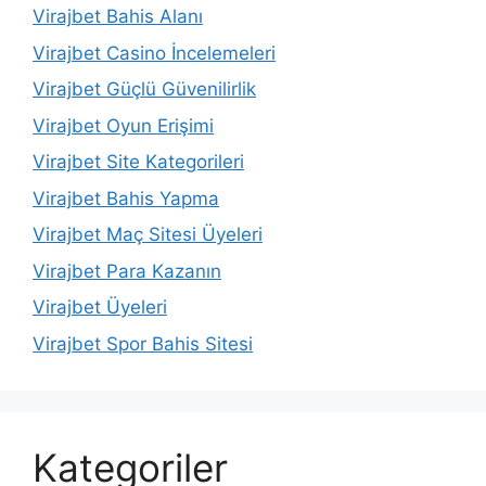
Virajbet Bahis Alanı
Virajbet Casino İncelemeleri
Virajbet Güçlü Güvenilirlik
Virajbet Oyun Erişimi
Virajbet Site Kategorileri
Virajbet Bahis Yapma
Virajbet Maç Sitesi Üyeleri
Virajbet Para Kazanın
Virajbet Üyeleri
Virajbet Spor Bahis Sitesi
Kategoriler