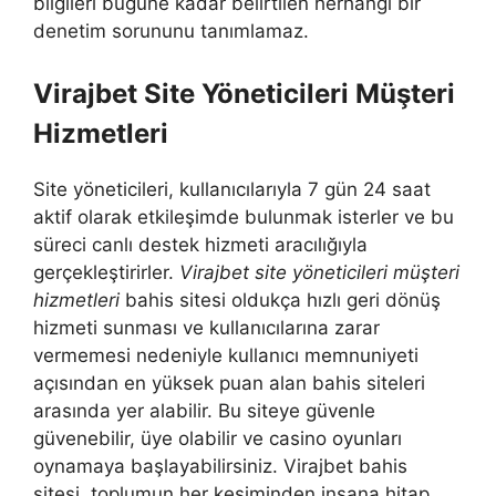
bilgileri bugüne kadar belirtilen herhangi bir
denetim sorununu tanımlamaz.
Virajbet Site Yöneticileri Müşteri
Hizmetleri
Site yöneticileri, kullanıcılarıyla 7 gün 24 saat
aktif olarak etkileşimde bulunmak isterler ve bu
süreci canlı destek hizmeti aracılığıyla
gerçekleştirirler.
Virajbet site yöneticileri müşteri
hizmetleri
bahis sitesi oldukça hızlı geri dönüş
hizmeti sunması ve kullanıcılarına zarar
vermemesi nedeniyle kullanıcı memnuniyeti
açısından en yüksek puan alan bahis siteleri
arasında yer alabilir. Bu siteye güvenle
güvenebilir, üye olabilir ve casino oyunları
oynamaya başlayabilirsiniz. Virajbet bahis
sitesi, toplumun her kesiminden insana hitap