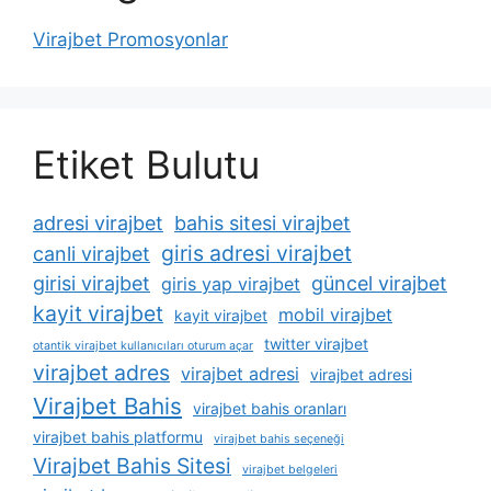
Virajbet Promosyonlar
Etiket Bulutu
adresi virajbet
bahis sitesi virajbet
giris adresi virajbet
canli virajbet
girisi virajbet
güncel virajbet
giris yap virajbet
kayit virajbet
mobil virajbet
kayit virajbet
twitter virajbet
otantik virajbet kullanıcıları oturum açar
virajbet adres
virajbet adresi
virajbet adresi
Virajbet Bahis
virajbet bahis oranları
virajbet bahis platformu
virajbet bahis seçeneği
Virajbet Bahis Sitesi
virajbet belgeleri