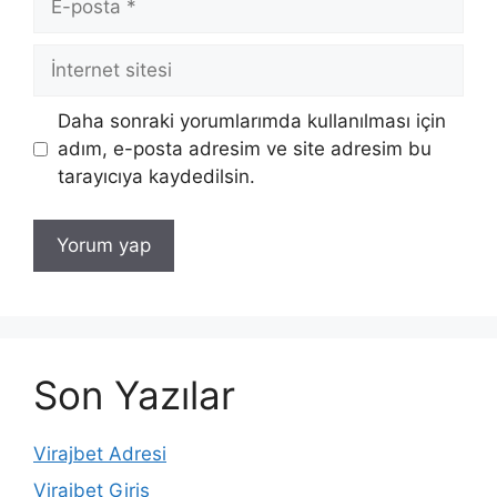
posta
İnternet
sitesi
Daha sonraki yorumlarımda kullanılması için
adım, e-posta adresim ve site adresim bu
tarayıcıya kaydedilsin.
Son Yazılar
Virajbet Adresi
Virajbet Giriş