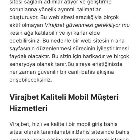
sitesi sağlam adımlar atıyor ve geliştirme
sorunlarına yönelik ayrıntılı talimatlar
oluşturuyor. Bu web sitesi aracılığıyla birçok
aktif olmayan
Virajbet güvenmesi gerekiliyor mu
kesin ağa katılabilir ve iyi karlar elde
edebilirsiniz. Bu nedenle bir web sitesinin ana
sayfasının düzenlenmesi sürecinin iyileştirilmesi
faydalı olacaktır. Bu sizin için harikadır ve birçok
senaryoya olanak tanır.Bu sıraya eriştiğinizde
her zaman güvenilir bir canlı bahis akışına
erişebileceksiniz.
Virajbet Kaliteli Mobil Müşteri
Hizmetleri
Virajbet, hızlı ve kaliteli bir mobil giriş bahis
sitesi olarak tanımlanabilir.Bahis sitesinde bahis
oynamak veya casino oyunları oynamak isteyen