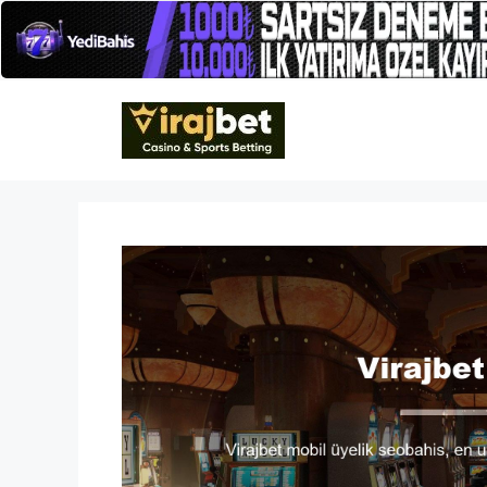
İçeriğe
atla