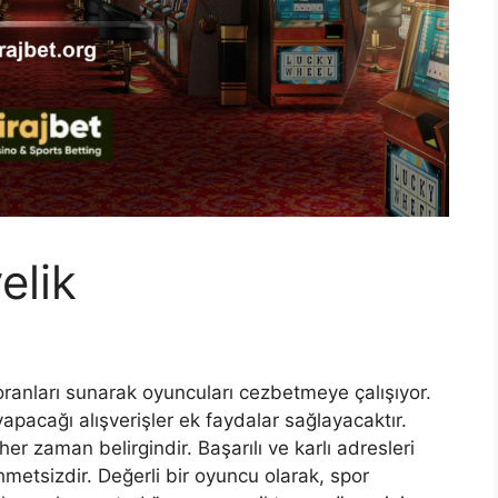
elik
oranları sunarak oyuncuları cezbetmeye çalışıyor.
acağı alışverişler ek faydalar sağlayacaktır.
ı her zaman belirgindir. Başarılı ve karlı adresleri
metsizdir. Değerli bir oyuncu olarak, spor