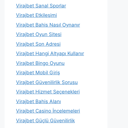
Virajbet Sanal Sporlar
Virajbet Etkileşimi
Virajbet Bahis Nasıl Oynanır
Virajbet Oyun Sitesi
Virajbet Son Adresi
Virajbet Hangi Altyapı Kullanır
Virajbet Bingo Oyunu
Virajbet Mobil Giriş
Virajbet Güvenilirlik Sorusu
Virajbet Hizmet Seçenekleri
Virajbet Bahis Alanı
Virajbet Casino İncelemeleri
Virajbet Güçlü Güvenilirlik