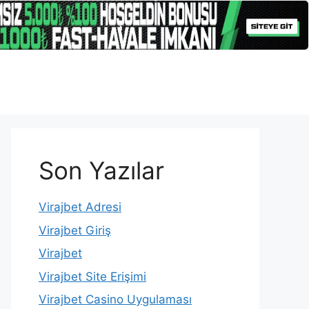
Son Yazılar
Virajbet Adresi
Virajbet Giriş
Virajbet
Virajbet Site Erişimi
Virajbet Casino Uygulaması