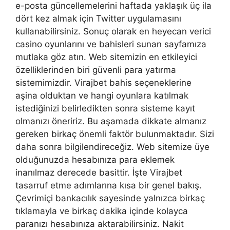
e-posta güncellemelerini haftada yaklaşık üç ila
dört kez almak için Twitter uygulamasını
kullanabilirsiniz. Sonuç olarak en heyecan verici
casino oyunlarını ve bahisleri sunan sayfamıza
mutlaka göz atın. Web sitemizin en etkileyici
özelliklerinden biri güvenli para yatırma
sistemimizdir. Virajbet bahis seçeneklerine
aşina olduktan ve hangi oyunlara katılmak
istediğinizi belirledikten sonra sisteme kayıt
olmanızı öneririz. Bu aşamada dikkate almanız
gereken birkaç önemli faktör bulunmaktadır. Sizi
daha sonra bilgilendireceğiz. Web sitemize üye
olduğunuzda hesabınıza para eklemek
inanılmaz derecede basittir. İşte Virajbet
tasarruf etme adımlarına kısa bir genel bakış.
Çevrimiçi bankacılık sayesinde yalnızca birkaç
tıklamayla ve birkaç dakika içinde kolayca
paranızı hesabınıza aktarabilirsiniz. Nakit