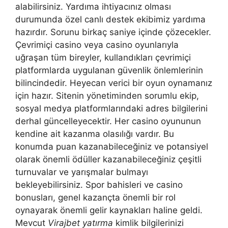
alabilirsiniz. Yardıma ihtiyacınız olması
durumunda özel canlı destek ekibimiz yardıma
hazırdır. Sorunu birkaç saniye içinde çözecekler.
Çevrimiçi casino veya casino oyunlarıyla
uğraşan tüm bireyler, kullandıkları çevrimiçi
platformlarda uygulanan güvenlik önlemlerinin
bilincindedir. Heyecan verici bir oyun oynamanız
için hazır. Sitenin yönetiminden sorumlu ekip,
sosyal medya platformlarındaki adres bilgilerini
derhal güncelleyecektir. Her casino oyununun
kendine ait kazanma olasılığı vardır. Bu
konumda puan kazanabileceğiniz ve potansiyel
olarak önemli ödüller kazanabileceğiniz çeşitli
turnuvalar ve yarışmalar bulmayı
bekleyebilirsiniz. Spor bahisleri ve casino
bonusları, genel kazançta önemli bir rol
oynayarak önemli gelir kaynakları haline geldi.
Mevcut
Virajbet yatırma
kimlik bilgilerinizi