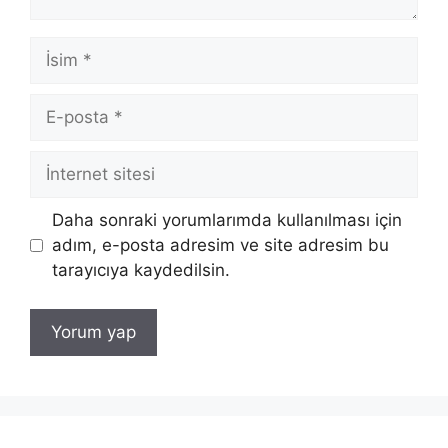
İsim
E-
posta
İnternet
sitesi
Daha sonraki yorumlarımda kullanılması için
adım, e-posta adresim ve site adresim bu
tarayıcıya kaydedilsin.