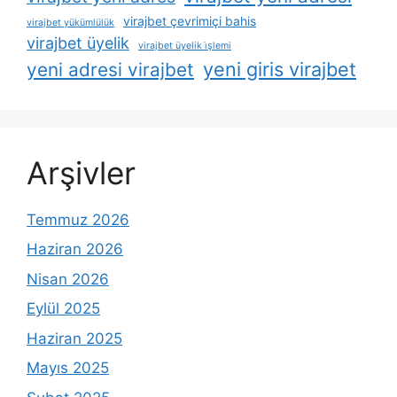
virajbet çevrimiçi bahis
virajbet yükümlülük
virajbet üyelik
virajbet üyelik i̇şlemi
yeni giris virajbet
yeni adresi virajbet
Arşivler
Temmuz 2026
Haziran 2026
Nisan 2026
Eylül 2025
Haziran 2025
Mayıs 2025