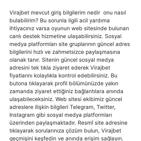
Virajbet mevcut giriş bilgilerim nedir onu nasıl
bulabilirim? Bu sorunla ilgili acil yardıma
ihtiyacınız varsa oyunun web sitesinde bulunan
canlı destek hizmetine ulaşabilirsiniz. Sosyal
medya platformları site gruplarının güncel adres
bilgilerini hızlı ve zahmetsizce paylaşmasına
olanak tanır. Sitenin güncel sosyal medya
adresini tek tıkla ziyaret ederek Virajbet
fiyatlarını kolaylıkla kontrol edebilirsiniz. Bu
butona tıklayarak profil bölümünüzde yakın
zamanda ziyaret ettiğiniz bağlantılara anında
ulaşabileceksiniz. Web sitesi ekibimiz güncel
adreslere ilişkin bilgileri Telegram, Twitter,
Instagram gibi sosyal medya platformları
üzerinden paylaşmaktadır. Resmî site adresine
tıklayarak sorularınıza çözüm bulun, Virajbet
geçmişini keşfedin ve anında erişim sağlayın.