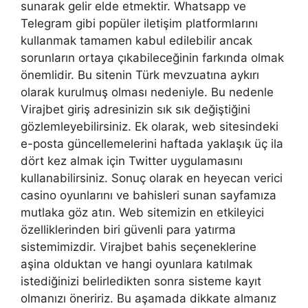
sunarak gelir elde etmektir. Whatsapp ve
Telegram gibi popüler iletişim platformlarını
kullanmak tamamen kabul edilebilir ancak
sorunların ortaya çıkabileceğinin farkında olmak
önemlidir. Bu sitenin Türk mevzuatına aykırı
olarak kurulmuş olması nedeniyle. Bu nedenle
Virajbet giriş adresinizin sık sık değiştiğini
gözlemleyebilirsiniz. Ek olarak, web sitesindeki
e-posta güncellemelerini haftada yaklaşık üç ila
dört kez almak için Twitter uygulamasını
kullanabilirsiniz. Sonuç olarak en heyecan verici
casino oyunlarını ve bahisleri sunan sayfamıza
mutlaka göz atın. Web sitemizin en etkileyici
özelliklerinden biri güvenli para yatırma
sistemimizdir. Virajbet bahis seçeneklerine
aşina olduktan ve hangi oyunlara katılmak
istediğinizi belirledikten sonra sisteme kayıt
olmanızı öneririz. Bu aşamada dikkate almanız