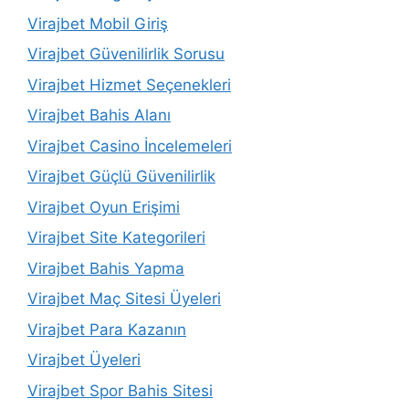
Virajbet Mobil Giriş
Virajbet Güvenilirlik Sorusu
Virajbet Hizmet Seçenekleri
Virajbet Bahis Alanı
Virajbet Casino İncelemeleri
Virajbet Güçlü Güvenilirlik
Virajbet Oyun Erişimi
Virajbet Site Kategorileri
Virajbet Bahis Yapma
Virajbet Maç Sitesi Üyeleri
Virajbet Para Kazanın
Virajbet Üyeleri
Virajbet Spor Bahis Sitesi