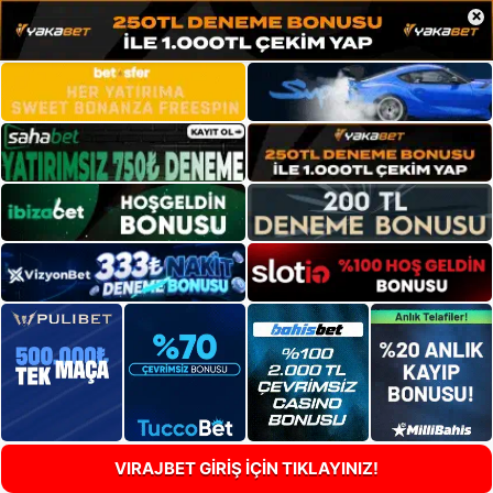
×
VIRAJBET GİRİŞ İÇİN TIKLAYINIZ!