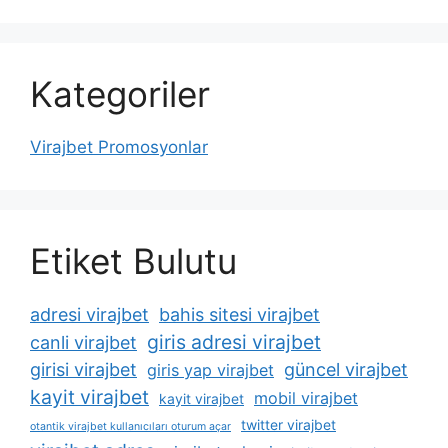
Kategoriler
Virajbet Promosyonlar
Etiket Bulutu
adresi virajbet
bahis sitesi virajbet
giris adresi virajbet
canli virajbet
girisi virajbet
güncel virajbet
giris yap virajbet
kayit virajbet
mobil virajbet
kayit virajbet
twitter virajbet
otantik virajbet kullanıcıları oturum açar