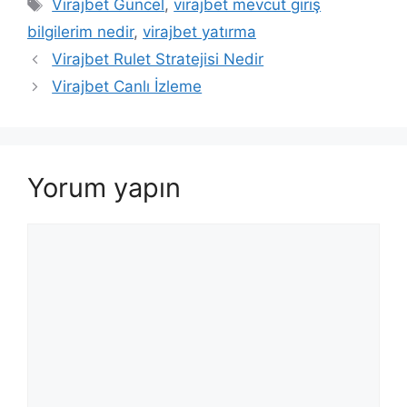
Etiketler
Virajbet Güncel
,
virajbet mevcut giriş
bilgilerim nedir
,
virajbet yatırma
Virajbet Rulet Stratejisi Nedir
Virajbet Canlı İzleme
Yorum yapın
Yorum