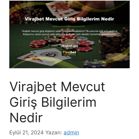
Virajbet Mevcut
Giriş Bilgilerim
Nedir
Eylül 21, 2024
Yazarı:
admin