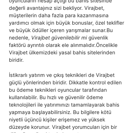
oyuncuların hesap açtığı bu bahis sitesinde
değerli avantajınız sizi bekliyor. Virajbet,
müşterilerin daha fazla para kazanmasına
yardımcı olmak için büyük bonuslar, özel teklifler
ve büyük ödüller içeren yarışmalar sunar.Bu
nedenle,
Virajbet güvenilebilir mi
güvenlik
faktörü ayrıntılı olarak ele alınmalıdır.Öncelikle
Virajbet ülkemizdeki yasal bahis sitelerinden
biridir.
İstikrarlı yatırım ve çıkış teknikleri de Virajbet
güçlü yönlerinden biridir. Dikkatle kontrol edilen
bu ödeme teknikleri oyuncular tarafından
kullanılabilir. Bu hızlı ve güvenilir ödeme
teknolojileri ile yatırımınızı tamamlayarak bahis
yapmaya başlayabilirsiniz. Bu bilgilere kötü
niyetli üçüncü kişiler erişemez ve yüksek
düzeyde korunur. Virajbet yorumcuları için bir