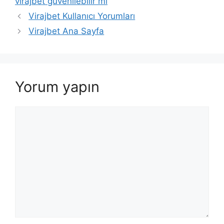
virajbet güvenilebilir mi
Virajbet Kullanıcı Yorumları
Virajbet Ana Sayfa
Yorum yapın
Yorum