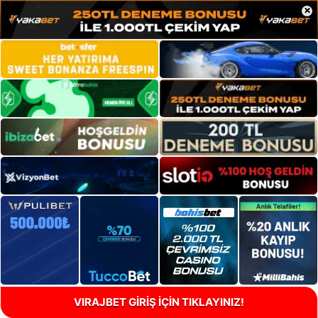
×
VIRAJBET GİRİŞ İÇİN TIKLAYINIZ!