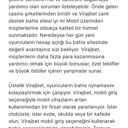
yardımcı olan sorunları listeleyebilir. Önde gelen
casino şirketlerinden biridir ve
Virajbet canlı
destek bahis sitesi i̇yi mi
Mobil üzerinden
müşterilerine oldukça kaliteli bir hizmet
sunmaktadır. Neredeyse her gün yeni
oyuncuların hesap açtığı bu bahis sitesinde
değerli avantajınız sizi bekliyor. Virajbet,
müşterilerin daha fazla para kazanmasına
yardımcı olmak için büyük bonuslar, özel teklifler
ve büyük ödüller içeren yarışmalar sunar.
Üstelik Virajbet, oyuncuların bahis oynamasını
kolaylaştırmak için çalışıyor. Virajbet, mobil giriş
seçeneğiyle mobil cihazların artan
kullanımından bir fırsat olarak yararlanıyor. İster
otobüste, ister evde, okulda veya bir kafede
olun, Virajbet mobil giriş seçeneğini kullanarak