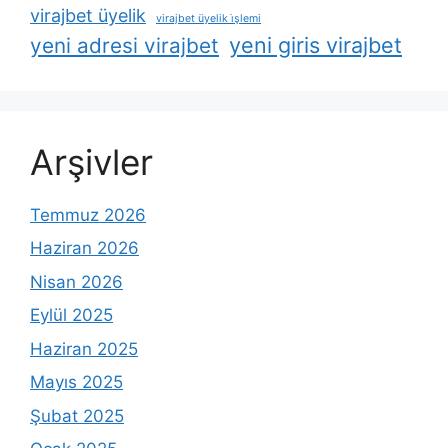
virajbet üyelik
virajbet üyelik i̇şlemi
yeni giris virajbet
yeni adresi virajbet
Arşivler
Temmuz 2026
Haziran 2026
Nisan 2026
Eylül 2025
Haziran 2025
Mayıs 2025
Şubat 2025