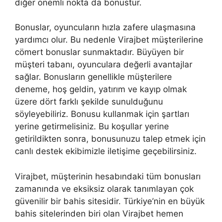
diğer önemli nokta da bonustur.
Bonuslar, oyuncuların hızla zafere ulaşmasına
yardımcı olur. Bu nedenle Virajbet müşterilerine
cömert bonuslar sunmaktadır. Büyüyen bir
müşteri tabanı, oyunculara değerli avantajlar
sağlar. Bonusların genellikle müşterilere
deneme, hoş geldin, yatırım ve kayıp olmak
üzere dört farklı şekilde sunulduğunu
söyleyebiliriz. Bonusu kullanmak için şartları
yerine getirmelisiniz. Bu koşullar yerine
getirildikten sonra, bonusunuzu talep etmek için
canlı destek ekibimizle iletişime geçebilirsiniz.
Virajbet, müşterinin hesabındaki tüm bonusları
zamanında ve eksiksiz olarak tanımlayan çok
güvenilir bir bahis sitesidir. Türkiye’nin en büyük
bahis sitelerinden biri olan Virajbet hemen