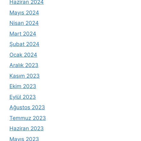
Haziran 2024
Mayıs 2024
Nisan 2024
Mart 2024
Şubat 2024
Ocak 2024
Aralık 2023
Kasım 2023
Ekim 2023
Eylül 2023
Ağustos 2023
Temmuz 2023
Haziran 2023
Mayıs 2023