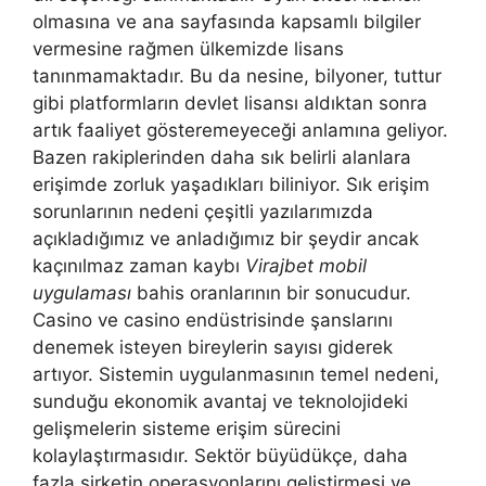
olmasına ve ana sayfasında kapsamlı bilgiler
vermesine rağmen ülkemizde lisans
tanınmamaktadır. Bu da nesine, bilyoner, tuttur
gibi platformların devlet lisansı aldıktan sonra
artık faaliyet gösteremeyeceği anlamına geliyor.
Bazen rakiplerinden daha sık belirli alanlara
erişimde zorluk yaşadıkları biliniyor. Sık erişim
sorunlarının nedeni çeşitli yazılarımızda
açıkladığımız ve anladığımız bir şeydir ancak
kaçınılmaz zaman kaybı
Virajbet mobil
uygulaması
bahis oranlarının bir sonucudur.
Casino ve casino endüstrisinde şanslarını
denemek isteyen bireylerin sayısı giderek
artıyor. Sistemin uygulanmasının temel nedeni,
sunduğu ekonomik avantaj ve teknolojideki
gelişmelerin sisteme erişim sürecini
kolaylaştırmasıdır. Sektör büyüdükçe, daha
fazla şirketin operasyonlarını geliştirmesi ve