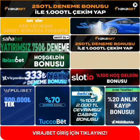
×
VIRAJBET GİRİŞ İÇİN TIKLAYINIZ!