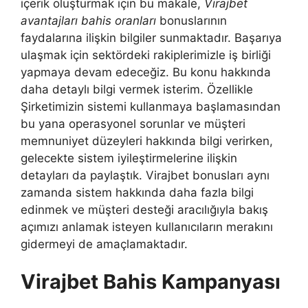
içerik oluşturmak için bu makale,
Virajbet
avantajları bahis oranları
bonuslarının
faydalarına ilişkin bilgiler sunmaktadır. Başarıya
ulaşmak için sektördeki rakiplerimizle iş birliği
yapmaya devam edeceğiz. Bu konu hakkında
daha detaylı bilgi vermek isterim. Özellikle
Şirketimizin sistemi kullanmaya başlamasından
bu yana operasyonel sorunlar ve müşteri
memnuniyet düzeyleri hakkında bilgi verirken,
gelecekte sistem iyileştirmelerine ilişkin
detayları da paylaştık. Virajbet bonusları aynı
zamanda sistem hakkında daha fazla bilgi
edinmek ve müşteri desteği aracılığıyla bakış
açımızı anlamak isteyen kullanıcıların merakını
gidermeyi de amaçlamaktadır.
Virajbet Bahis Kampanyası