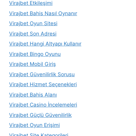
Virajbet Etkileşimi
Virajbet Bahis Nasıl Oynanır
Virajbet Oyun Sitesi
Virajbet Son Adresi
Virajbet Hangi Altyapı Kullanır
Virajbet Bingo Oyunu
Virajbet Mobil Giriş
Virajbet Güvenilirlik Sorusu
Virajbet Hizmet Seçenekleri
Virajbet Bahis Alanı
Virajbet Casino İncelemeleri
Virajbet Güçlü Güvenilirlik
Virajbet Oyun Erişimi
Virajbet Site Kategorileri