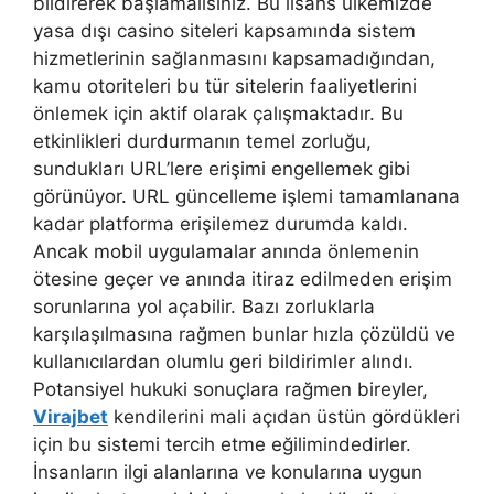
bildirerek başlamalısınız. Bu lisans ülkemizde
yasa dışı casino siteleri kapsamında sistem
hizmetlerinin sağlanmasını kapsamadığından,
kamu otoriteleri bu tür sitelerin faaliyetlerini
önlemek için aktif olarak çalışmaktadır. Bu
etkinlikleri durdurmanın temel zorluğu,
sundukları URL’lere erişimi engellemek gibi
görünüyor. URL güncelleme işlemi tamamlanana
kadar platforma erişilemez durumda kaldı.
Ancak mobil uygulamalar anında önlemenin
ötesine geçer ve anında itiraz edilmeden erişim
sorunlarına yol açabilir. Bazı zorluklarla
karşılaşılmasına rağmen bunlar hızla çözüldü ve
kullanıcılardan olumlu geri bildirimler alındı.
Potansiyel hukuki sonuçlara rağmen bireyler,
Virajbet
kendilerini mali açıdan üstün gördükleri
için bu sistemi tercih etme eğilimindedirler.
İnsanların ilgi alanlarına ve konularına uygun