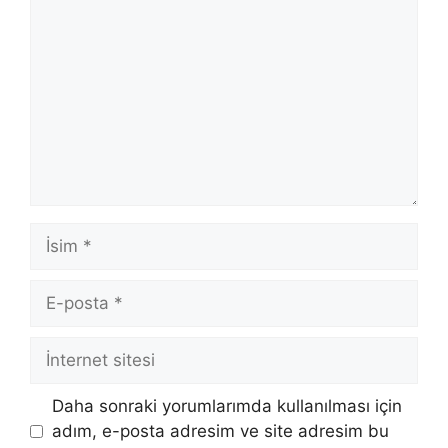
İsim
E-
posta
İnternet
sitesi
Daha sonraki yorumlarımda kullanılması için
adım, e-posta adresim ve site adresim bu