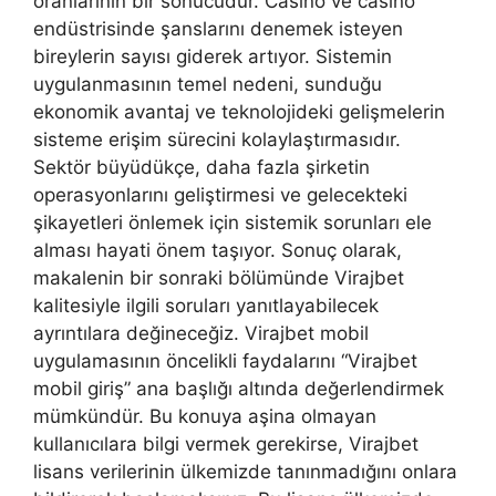
oranlarının bir sonucudur. Casino ve casino
endüstrisinde şanslarını denemek isteyen
bireylerin sayısı giderek artıyor. Sistemin
uygulanmasının temel nedeni, sunduğu
ekonomik avantaj ve teknolojideki gelişmelerin
sisteme erişim sürecini kolaylaştırmasıdır.
Sektör büyüdükçe, daha fazla şirketin
operasyonlarını geliştirmesi ve gelecekteki
şikayetleri önlemek için sistemik sorunları ele
alması hayati önem taşıyor. Sonuç olarak,
makalenin bir sonraki bölümünde Virajbet
kalitesiyle ilgili soruları yanıtlayabilecek
ayrıntılara değineceğiz. Virajbet mobil
uygulamasının öncelikli faydalarını “Virajbet
mobil giriş” ana başlığı altında değerlendirmek
mümkündür. Bu konuya aşina olmayan
kullanıcılara bilgi vermek gerekirse, Virajbet
lisans verilerinin ülkemizde tanınmadığını onlara