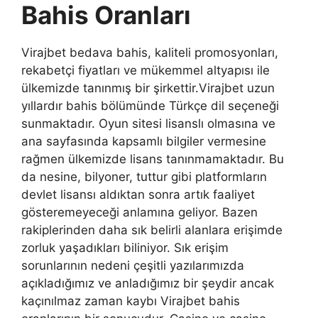
Bahis Oranları
Virajbet bedava bahis, kaliteli promosyonları,
rekabetçi fiyatları ve mükemmel altyapısı ile
ülkemizde tanınmış bir şirkettir.Virajbet uzun
yıllardır bahis bölümünde Türkçe dil seçeneği
sunmaktadır. Oyun sitesi lisanslı olmasına ve
ana sayfasında kapsamlı bilgiler vermesine
rağmen ülkemizde lisans tanınmamaktadır. Bu
da nesine, bilyoner, tuttur gibi platformların
devlet lisansı aldıktan sonra artık faaliyet
gösteremeyeceği anlamına geliyor. Bazen
rakiplerinden daha sık belirli alanlara erişimde
zorluk yaşadıkları biliniyor. Sık erişim
sorunlarının nedeni çeşitli yazılarımızda
açıkladığımız ve anladığımız bir şeydir ancak
kaçınılmaz zaman kaybı Virajbet bahis