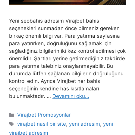
Yeni seobahis adresim Virajbet bahis
seçenekleri sunmadan önce bilmeniz gereken
birkaç önemli bilgi var. Para yatırma sayfasına
para yatırırken, doğruluğunu sağlamak için
sağladığınız bilgilerin iki kez kontrol edilmesi çok
önemlidir. Şartları yerine getirmediğiniz takdirde
para yatırma talebiniz onaylanmayabilir. Bu
durumda lütfen sağlanan bilgilerin doğruluğunu
kontrol edin. Ayrıca Virajbet her bahis
seçeneğinin kendine has kısıtlamaları
bulunmaktadır. …
Devamını oku…
Kategoriler
Virajbet Promosyonlar
Etiketler
virajbet nasil bir site
,
yeni adresim
,
yeni
virajbet adresim