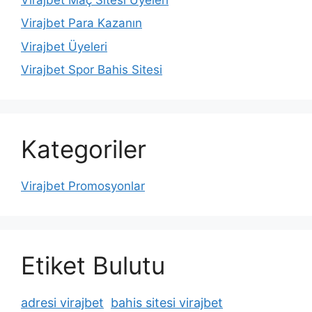
Virajbet Para Kazanın
Virajbet Üyeleri
Virajbet Spor Bahis Sitesi
Kategoriler
Virajbet Promosyonlar
Etiket Bulutu
adresi virajbet
bahis sitesi virajbet