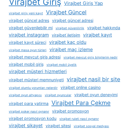
Virajbet Giriş
Virajbet Giriş Yap
Virajbet Güncel
virajbet giriş yeni kayıt
virajbet güncel adres
virajbet güncel adresi
virajbet güvenilebilir mi
virajbet hakkında
virajbet güvenilirlik
virajbet instagram
virajbet kayıt
virajbet i̇letişim
virajbet kaç oldu
virajbet kayıt süreci
virajbet maç izleme
virajbet masa oyun türleri
virajbet mevcut giriş adresi
virajbet mevcut giriş bilgilerim nedir
virajbet mobil giriş
virajbet mobil üyelik
virajbet müşteri hizmetleri
virajbet nasil bir site
virajbet müşteri memnuniyeti
virajbet online casino
virajbet olumlu yorumları nelerdir
virajbet oyun deneyimi
virajbet oyun altyapısı
virajbet oyuncular
Virajbet Para Çekme
virajbet para yatirma
virajbet promosyon
virajbet poker nasıl oynanır
virajbet promosyon kodu
virajbet ruleti nasıl oynanır
virajbet sikayet
virajbet sitesi
virajbet sosyal medyası