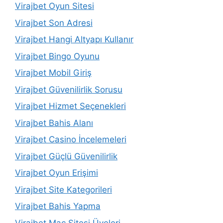
Virajbet Oyun Sitesi
Virajbet Son Adresi
Virajbet Hangi Altyapı Kullanır
Virajbet Bingo Oyunu
Virajbet Mobil Giriş
Virajbet Güvenilirlik Sorusu
Virajbet Hizmet Seçenekleri
Virajbet Bahis Alanı
Virajbet Casino İncelemeleri
Virajbet Güçlü Güvenilirlik
Virajbet Oyun Erişimi
Virajbet Site Kategorileri
Virajbet Bahis Yapma
Virajbet Maç Sitesi Üyeleri