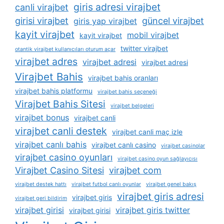
giris adresi virajbet
canli virajbet
girisi virajbet
güncel virajbet
giris yap virajbet
kayit virajbet
mobil virajbet
kayit virajbet
twitter virajbet
otantik virajbet kullanıcıları oturum açar
virajbet adres
virajbet adresi
virajbet adresi
Virajbet Bahis
virajbet bahis oranları
virajbet bahis platformu
virajbet bahis seçeneği
Virajbet Bahis Sitesi
virajbet belgeleri
virajbet bonus
virajbet canli
virajbet canli destek
virajbet canli maç izle
virajbet canlı bahis
virajbet canlı casino
virajbet casinolar
virajbet casino oyunları
virajbet casino oyun sağlayıcısı
Virajbet Casino Sitesi
virajbet com
virajbet destek hattı
virajbet futbol canlı oyunlar
virajbet genel bakış
virajbet giris adresi
virajbet giris
virajbet geri bildirim
virajbet girisi
virajbet giris twitter
virajbet girisi