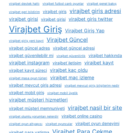
virajbet destek hattı
virajbet futbol canlı oyunlar
virajbet genel bakış
virajbet giris adresi
virajbet giris
virajbet geri bildirim
virajbet girisi
virajbet giris twitter
virajbet girisi
Virajbet Giriş
Virajbet Giriş Yap
Virajbet Güncel
virajbet giriş yeni kayıt
virajbet güncel adres
virajbet güncel adresi
virajbet güvenilebilir mi
virajbet hakkında
virajbet güvenilirlik
virajbet instagram
virajbet kayıt
virajbet i̇letişim
virajbet kaç oldu
virajbet kayıt süreci
virajbet maç izleme
virajbet masa oyun türleri
virajbet mevcut giriş adresi
virajbet mevcut giriş bilgilerim nedir
virajbet mobil giriş
virajbet mobil üyelik
virajbet müşteri hizmetleri
virajbet nasil bir site
virajbet müşteri memnuniyeti
virajbet online casino
virajbet olumlu yorumları nelerdir
virajbet oyun deneyimi
virajbet oyun altyapısı
virajbet oyuncular
Virajbet Para Çekme
virajbet para yatirma