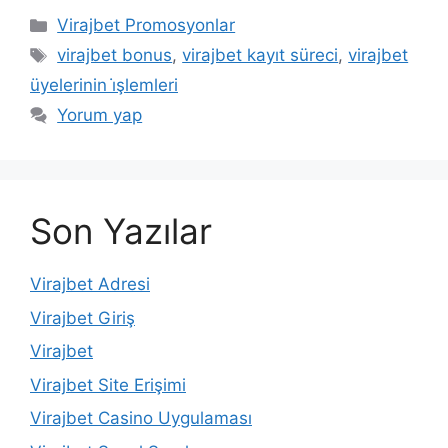
Kategoriler
Virajbet Promosyonlar
Etiketler
virajbet bonus
,
virajbet kayıt süreci
,
virajbet
üyelerinin i̇şlemleri
Yorum yap
Son Yazılar
Virajbet Adresi
Virajbet Giriş
Virajbet
Virajbet Site Erişimi
Virajbet Casino Uygulaması