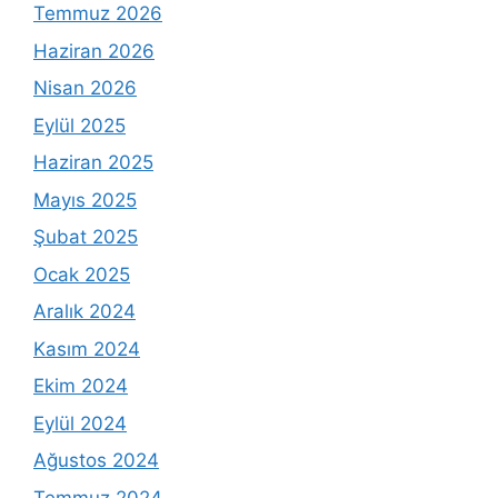
Temmuz 2026
Haziran 2026
Nisan 2026
Eylül 2025
Haziran 2025
Mayıs 2025
Şubat 2025
Ocak 2025
Aralık 2024
Kasım 2024
Ekim 2024
Eylül 2024
Ağustos 2024
Temmuz 2024