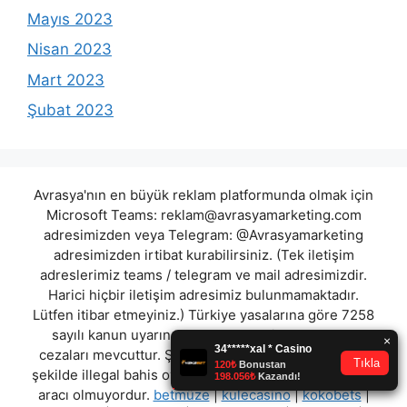
Mayıs 2023
Nisan 2023
Mart 2023
Şubat 2023
Avrasya'nın en büyük reklam platformunda olmak için
Microsoft Teams:
reklam@avrasyamarketing.com
adresimizden veya Telegram: @Avrasyamarketing
adresimizden irtibat kurabilirsiniz. (Tek iletişim
adreslerimiz teams / telegram ve mail adresimizdir.
Harici hiçbir iletişim adresimiz bulunmamaktadır.
Lütfen itibar etmeyiniz.) Türkiye yasalarına göre 7258
sayılı kanun uyarınca yasa dışı bahis oynamanın
cezaları mevcuttur. Şu an bulunduğunuz site hiç bir
şekilde illegal bahis oyunları oynatmıyor ve oynamaya
aracı olmuyordur.
betmüze
|
kulecasino
|
kokobets
|