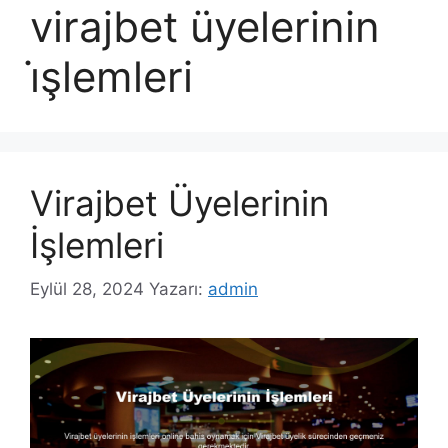
virajbet üyelerinin
i̇şlemleri
Virajbet Üyelerinin
İşlemleri
Eylül 28, 2024
Yazarı:
admin