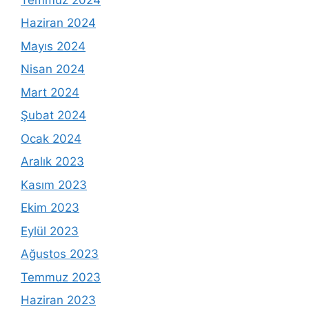
Haziran 2024
Mayıs 2024
Nisan 2024
Mart 2024
Şubat 2024
Ocak 2024
Aralık 2023
Kasım 2023
Ekim 2023
Eylül 2023
Ağustos 2023
Temmuz 2023
Haziran 2023