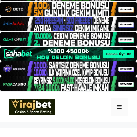
İçeriğe
atla
Menü